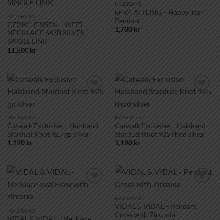
önskelistan!
önskelistan!
HALSBAND
EFVA ATTLING – Happy Tear
HALSBAND
Pendant
GEORG JENSEN – WEFT
1,700
kr
NECKLACE 663B SILVER
SINGLE LINK
11,500
kr
Lägg till i
Lägg till i
önskelistan!
önskelistan!
HALSBAND
HALSBAND
Catwalk Exclusive – Halsband
Catwalk Exclusive – Halsband
Stardust Knot 925 gp silver
Stardust Knot 925 rhod silver
1,190
kr
1,190
kr
Lägg till i
Lägg till i
önskelistan!
önskelistan!
HALSBAND
VIDAL & VIDAL – Pendant
HALSBAND
Cross with Zirconia
VIDAL & VIDAL – Necklace