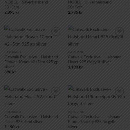
NOBEL – Silverhalsband
NOBEL – Silverhalsband
50+5cm
50+5cm
2,895
kr
2,795
kr
Lägg till i
Lägg till i
önskelistan!
önskelistan!
HALSBAND
HALSBAND
Catwalk Exclusive – Halsband
Catwalk Exclusive – Halsband
Flower 10mm 42+5cm 925 gp
Heart 925 förgyllt silver
silver
1,190
kr
890
kr
Lägg till i
Lägg till i
önskelistan!
önskelistan!
HALSBAND
HALSBAND
Catwalk Exclusive – Halsband
Catwalk Exclusive – Halsband
Heart 925 rhod silver
Plume Sparkly 925 förgyllt
silver
1,190
kr