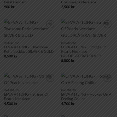
Petal Pendant
Champagne Necklace
900
kr
2,500
kr
Lägg till i
Lägg till i
önskelistan!
önskelistan!
HALSBAND
HALSBAND
EFVA ATTLING – Twosome
EFVA ATTLING – Strings Of
Petit Necklace SILVER & GULD
Pearls Necklace
GULDPLÄTERAT SILVER
8,500
kr
5,500
kr
Lägg till i
Lägg till i
önskelistan!
önskelistan!
HALSBAND
HALSBAND
EFVA ATTLING – Strings Of
EFVA ATTLING – Hooked On A
Pearls Necklace
Feeling Collier
4,500
kr
4,700
kr