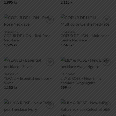
1,995
kr
2,115
kr
Lägg till i
Lägg till i
önskelistan!
önskelistan!
HALSBAND
HALSBAND
COEUR DE LION – Red-Rose
COEUR DE LION – Multicolor
Necklace
Gentle Necklace
1,525
kr
1,645
kr
Lägg till i
Lägg till i
önskelistan!
önskelistan!
HALSBAND
HALSBAND
YLVA LI – Essential necklace –
LILY & ROSE – New Emily
Silver
necklace Avage/ignite
1,150
kr
399
kr
Lägg till i
Lägg till i
önskelistan!
önskelistan!