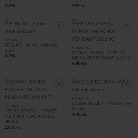
599
kr
449
kr
Lägg till i
Lägg till i
önskelistan!
önskelistan!
HALSBAND
EDBLAD – Bunny Necklace
HALSBAND
Gold
GEORG JENSEN – FORGET-
349
kr
ME-KNOT PENDANT 1662 YG
9,900
kr
Lägg till i
Lägg till i
önskelistan!
önskelistan!
HALSBAND
COEUR DE LION – White-Silver
HALSBAND
Necklace
GEORG JENSEN – FORGET-
1,405
kr
ME-KNOT PENDANT 662
SILVER
2,975
kr