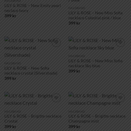
HALSBAND
LILY & ROSE – New Emily pearl
HALSBAND
neclace Ivory
LILY & ROSE – New Miss Sofia
399
kr
necklace Celestial pink / blue
399
kr
Lägg till i
Lägg till i
önskelistan!
önskelistan!
HALSBAND
LILY & ROSE – New Miss Sofia
HALSBAND
necklace Sky blue
LILY & ROSE – New Sofia
399
kr
necklace crystal (Silvershade)
399
kr
Lägg till i
Lägg till i
önskelistan!
önskelistan!
HALSBAND
HALSBAND
LILY & ROSE – Brigitte necklace
LILY & ROSE – Brigitte necklace
Crystal
Champagne mist
399
kr
399
kr