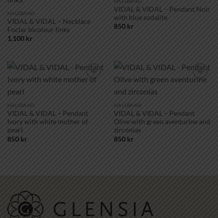
HALSBAND
VIDAL & VIDAL – Pendant Noir
HALSBAND
with blue sodalite
VIDAL & VIDAL – Necklace
850
kr
Foclar bicolour links
1,100
kr
Lägg till i
Lägg till i
önskelistan!
önskelistan!
HALSBAND
HALSBAND
VIDAL & VIDAL – Pendant
VIDAL & VIDAL – Pendant
Ivory with white mother of
Olive with green aventurine and
pearl
zirconias
850
kr
850
kr