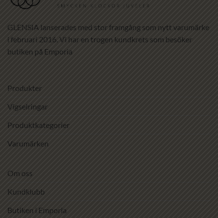
GLENSIA lanserades med stor framgång som nytt varumärke
i februari 2016. Vi har en trogen kundkrets som besöker
butiken på Emporia
Produkter
Vigselringar
Produktkategorier
Varumärken
Om oss
Kundklubb
Butiken i Emporia