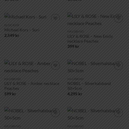
KLOCKOR
Lägg till i
Lägg till i
Michael Kors – Suri
önskelistan!
önskelistan!
HALSBAND
2,549
kr
LILY & ROSE – New Emily
necklace Peaches
399
kr
Lägg till i
Lägg till i
önskelistan!
önskelistan!
HALSBAND
HALSBAND
LILY & ROSE – Amber necklace
NOBEL – Silverhalsband
Peaches
50+5cm
599
kr
4,295
kr
Lägg till i
Lägg till i
önskelistan!
önskelistan!
HALSBAND
HALSBAND