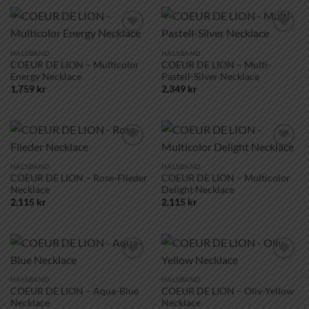
Lägg till i
Lägg till i
önskelistan!
önskelistan!
HALSBAND
HALSBAND
COEUR DE LION – Multicolor
COEUR DE LION – Multi-
Energy Necklace
Pastell-Silver Necklace
1,759
kr
2,349
kr
Lägg till i
Lägg till i
önskelistan!
önskelistan!
HALSBAND
HALSBAND
COEUR DE LION – Rose-Flieder
COEUR DE LION – Multicolor
Necklace
Delight Necklace
2,115
kr
2,115
kr
Lägg till i
Lägg till i
önskelistan!
önskelistan!
HALSBAND
HALSBAND
COEUR DE LION – Aqua-Blue
COEUR DE LION – Oliv-Yellow
Necklace
Necklace