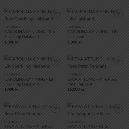
Lägg till i
Lägg till i
önskelistan!
önskelistan!
HALSBAND
HALSBAND
CAROLINA GYNNING – Rose
CAROLINA GYNNING – Lily
Sparkling Halsband
Halsband
1,390
kr
1,390
kr
Lägg till i
Lägg till i
önskelistan!
önskelistan!
HALSBAND
HALSBAND
CAROLINA GYNNING – Lily
EFVA ATTLING – Mini Rose
Sparkling Halsband
Petal Pendant
1,490
kr
15,000
kr
Lägg till i
Lägg till i
önskelistan!
önskelistan!
HALSBAND
HALSBAND
EFVA ATTLING – Mini Rose
EFVA ATTLING – Little