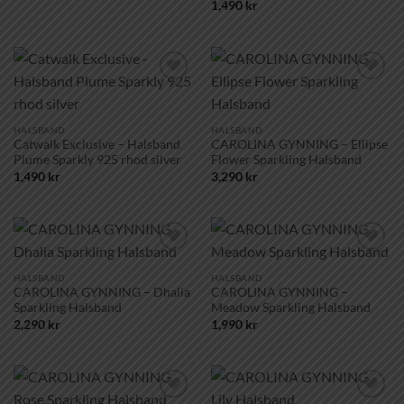
1,490
kr
Lägg till i
Lägg till i
önskelistan!
önskelistan!
HALSBAND
HALSBAND
Catwalk Exclusive – Halsband
CAROLINA GYNNING – Ellipse
Plume Sparkly 925 rhod silver
Flower Sparkling Halsband
1,490
kr
3,290
kr
Lägg till i
Lägg till i
önskelistan!
önskelistan!
HALSBAND
HALSBAND
CAROLINA GYNNING – Dhalia
CAROLINA GYNNING –
Sparkling Halsband
Meadow Sparkling Halsband
2,290
kr
1,990
kr