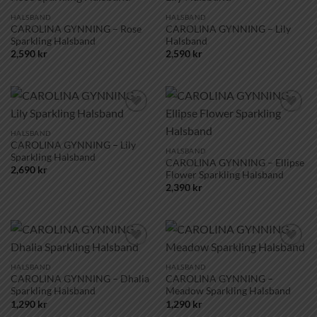
Lägg till i
Lägg till i
önskelistan!
önskelistan!
HALSBAND
HALSBAND
CAROLINA GYNNING – Rose
CAROLINA GYNNING – Lily
Sparkling Halsband
Halsband
2,590
kr
2,590
kr
Lägg till i
Lägg till i
önskelistan!
önskelistan!
HALSBAND
CAROLINA GYNNING – Lily
HALSBAND
Sparkling Halsband
CAROLINA GYNNING – Ellipse
2,690
kr
Flower Sparkling Halsband
2,390
kr
Lägg till i
Lägg till i
önskelistan!
önskelistan!
HALSBAND
HALSBAND
CAROLINA GYNNING – Dhalia
CAROLINA GYNNING –
Sparkling Halsband
Meadow Sparkling Halsband
1,290
kr
1,290
kr