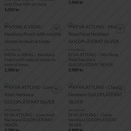
1,900
kr
oval Flow with zirconia
1,050
kr
Lägg till i
Lägg till i
önskelistan!
önskelistan!
HALSBAND
HALSBAND
VIDAL & VIDAL – Necklace
EFVA ATTLING – Mini Rose
Peach with natural stones in
Petal Necklace
neutral tones
GULDPLÄTERAT SILVER
1,300
kr
2,900
kr
Lägg till i
Lägg till i
önskelistan!
önskelistan!
HALSBAND
HALSBAND
EFVA ATTLING – Love Knot
EFVA ATTLING – Classy
Necklace GULDPLÄTERAT
Necklace GULDPLÄTERAT
SILVER
SILVER
3,700
kr
6,900
kr