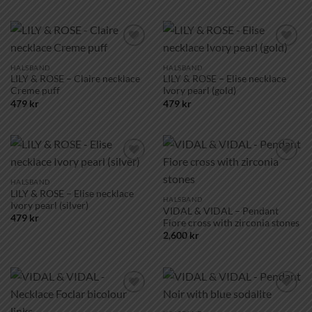
Lägg till i
Lägg till i
önskelistan!
önskelistan!
HALSBAND
HALSBAND
LILY & ROSE – Claire necklace
LILY & ROSE – Elise necklace
Creme puff
Ivory pearl (gold)
479
kr
479
kr
Lägg till i
Lägg till i
önskelistan!
önskelistan!
HALSBAND
LILY & ROSE – Elise necklace
HALSBAND
Ivory pearl (silver)
VIDAL & VIDAL – Pendant
479
kr
Fiore cross with zirconia stones
2,600
kr
Lägg till i
Lägg till i
önskelistan!
önskelistan!