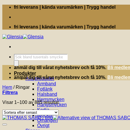
Skip
fri leverans | kända varumärken | Trygg handel
to
content
fri leverans | kända varumärken | Trygg handel
Produktsökning
anmäl dig till vårat nyhetsbrev och få 10%.
Bli medle
Produkter
anmäl dig till vårat nyhetsbrev och få 10%.
Bli medle
Alla produkter
Armband
Hem
/
Ringar
Fotlänk
Filtrera
Halsband
Herrsmycken
Sortera
Visar 1–100 av 885 resultat
Hängsmycken
efter
Kedja
senaste
Klockor
Örhängen
Övrigt