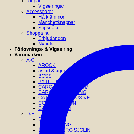
Ringar
Vigselringar
Accessoarer
Hårklämmor
Manchettknappar
Slipsnålar
Shoppa nu
Erbjudanden
Nyheter
Förlovnings- & Vigselring
Varumärken
A-C
AROCK
astrid & agnes
BOSS
BY BILLGREN
CAROLINE SVEDBOM
CAROLINA GYNNING
CATWALK EXCLUSIVE
COEUR DE LION
CALVIN KLEIN
D-E
DIESEL
EFVA ATTLING
DRAKENBERG SJÖLIN