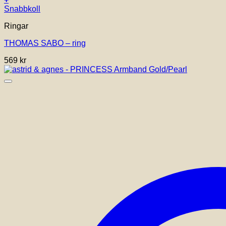
Den
Snabbkoll
här
Ringar
produkten
har
THOMAS SABO – ring
flera
varianter.
569
kr
De
olika
alternativen
kan
väljas
på
produktsidan