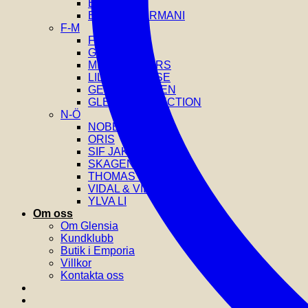
EDBLAD
EMPORIO ARMANI
F-M
FOSSIL
GANT
MICHAEL KORS
LILY AND ROSE
GEORG JENSEN
GLENSIA SELECTION
N-Ö
NOBEL
ORIS
SIF JAKOBS
SKAGEN
THOMAS SABO
VIDAL & VIDAL
YLVA LI
Om oss
Om Glensia
Kundklubb
Butik i Emporia
Villkor
Kontakta oss