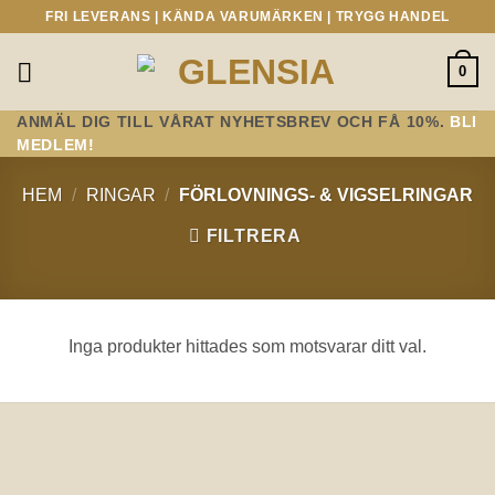
Skip
FRI LEVERANS | KÄNDA VARUMÄRKEN | TRYGG HANDEL
to
content
0
ANMÄL DIG TILL VÅRAT NYHETSBREV OCH FÅ 10%.
BLI
MEDLEM!
HEM
/
RINGAR
/
FÖRLOVNINGS- & VIGSELRINGAR
FILTRERA
Inga produkter hittades som motsvarar ditt val.