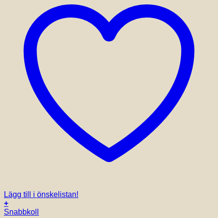
på
produktsidan
Lägg till i önskelistan!
+
Snabbkoll