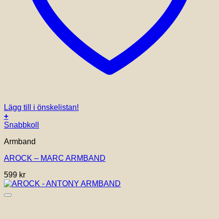
Lägg till i önskelistan!
+
Den
Snabbkoll
här
Armband
produkten
har
AROCK – MARC ARMBAND
flera
varianter.
599
kr
De
olika
alternativen
kan
väljas