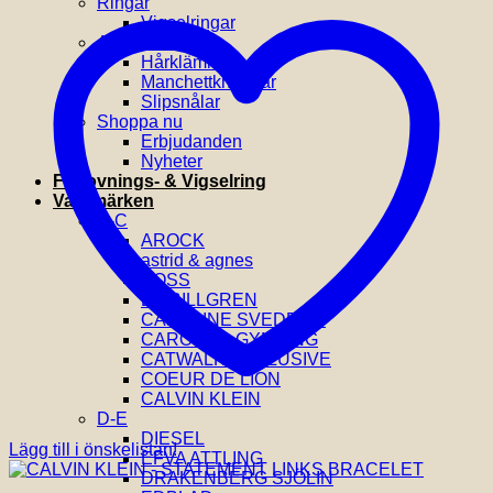
Ringar
Vigselringar
Accessoarer
Hårklämmor
Manchettknappar
Slipsnålar
Shoppa nu
Erbjudanden
Nyheter
Förlovnings- & Vigselring
Varumärken
A-C
AROCK
astrid & agnes
BOSS
BY BILLGREN
CAROLINE SVEDBOM
CAROLINA GYNNING
CATWALK EXCLUSIVE
COEUR DE LION
CALVIN KLEIN
D-E
DIESEL
Lägg till i önskelistan!
EFVA ATTLING
DRAKENBERG SJÖLIN