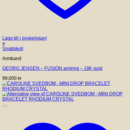
Lägg till i önskelistan!
+
Den
Snabbkoll
här
Armband
produkten
har
GEORG JENSEN – FUSION armring – 18K guld
flera
varianter.
99,000
kr
De
olika
alternativen
kan
väljas
på
produktsidan