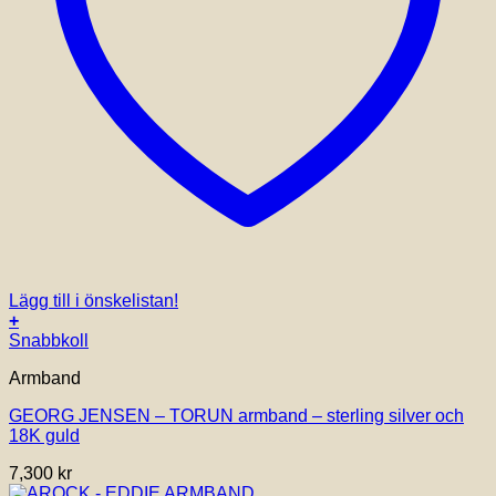
Lägg till i önskelistan!
+
Den
Snabbkoll
här
Armband
produkten
har
GEORG JENSEN – TORUN armband – sterling silver och
flera
18K guld
varianter.
De
7,300
kr
olika