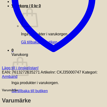
Varukorg /
0
kr
0
Inga produkter i varukorgen.
Gå tillbaka till butiken
0
Varukorg
Lägg till i önskelistan!
EAN:
7613272635271
Artikelnr:
CKJ35000747
Kategori:
Armband
Inga produkter i varukorgen.
Varumärke
Gå tillbaka till butiken
Varumärke