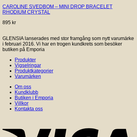
CAROLINE SVEDBOM – MINI DROP BRACELET
RHODIUM CRYSTAL
895
kr
GLENSIA lanserades med stor framgång som nytt varumärke
i februari 2016. Vi har en trogen kundkrets som besöker
butiken på Emporia
Produkter
Vigselringar
Produktkategorier
Varumärken
Om oss
Kundklubb
Butiken i Emporia
Villkor
Kontakta oss
V