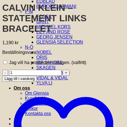
EDBLAD
CALVIN KLEIN –
EMPORIO ARMANI
F-M
STATEMENT LINKS
FOSSIL
GANT
BRACELET
MICHAEL KORS
LILY AND ROSE
GEORG JENSEN
GLENSIA SELECTION
1,190
kr
N-Ö
Beställningsvara
NOBEL
ORIS
Jag vill ha produkten inslagen.
(valfritt)
SIF JAKOBS
SKAGEN
CALVIN
THOMAS SABO
KLEIN
VIDAL & VIDAL
Lägg till i varukorg
-
YLVA LI
STATEMENT
Om oss
LINKS
Om Glensia
BRACELET
Kundklubb
mängd
Butik i Emporia
Villkor
Kontakta oss