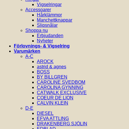
Vigselringar
Accessoarer
Hårklämmor
Manchettknappar
Slipsnålar
Shoppa nu
Erbjudanden
Nyheter
Förlovnings- & Vigselring
Varumärken
A-C
AROCK
astrid & agnes
BOSS
BY BILLGREN
CAROLINE SVEDBOM
CAROLINA GYNNING
CATWALK EXCLUSIVE
COEUR DE LION
CALVIN KLEIN
D-E
DIESEL
EFVA ATTLING
DRAKENBERG SJÖLIN
EDBLAD