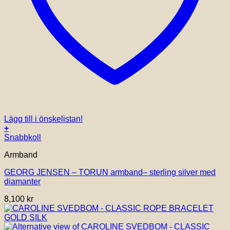
Lägg till i önskelistan!
+
Den
Snabbkoll
här
Armband
produkten
har
GEORG JENSEN – TORUN armband– sterling silver med
flera
diamanter
varianter.
De
8,100
kr
olika
alternativen
kan
väljas