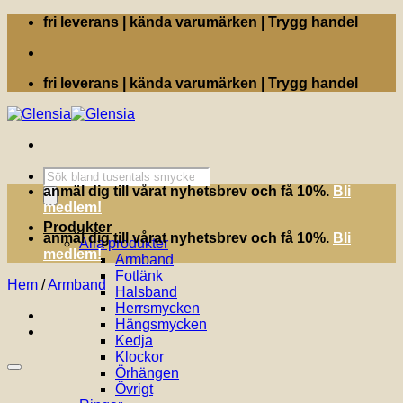
Skip
fri leverans | kända varumärken | Trygg handel
to
content
fri leverans | kända varumärken | Trygg handel
Produktsökning
anmäl dig till vårat nyhetsbrev och få 10%.
Bli
medlem!
Produkter
anmäl dig till vårat nyhetsbrev och få 10%.
Bli
Alla produkter
medlem!
Armband
Fotlänk
Hem
/
Armband
Halsband
Herrsmycken
Hängsmycken
Kedja
Klockor
Örhängen
Övrigt