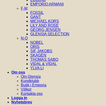
EMPORIO ARMANI
F-M
FOSSIL
GANT
MICHAEL KORS
LILY AND ROSE
GEORG JENSEN
GLENSIA SELECTION
N-Ö
NOBEL
ORIS
SIF JAKOBS
SKAGEN
THOMAS SABO
VIDAL & VIDAL
YLVA LI
Om oss
Om Glensia
Kundklubb
Butik i Emporia
Villkor
Kontakta oss
Logga in
Nyhetsbrev