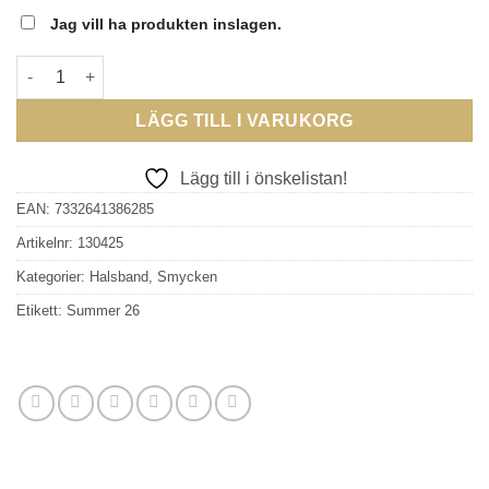
Jag vill ha produkten inslagen.
EDBLAD - Margot Necklace Gold mängd
LÄGG TILL I VARUKORG
Lägg till i önskelistan!
EAN:
7332641386285
Artikelnr:
130425
Kategorier:
Halsband
,
Smycken
Etikett:
Summer 26