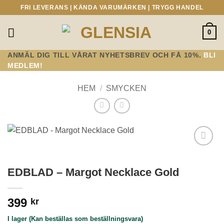
Skip
FRI LEVERANS | KÄNDA VARUMÄRKEN | TRYGG HANDEL
to
content
0
ANMÄL DIG TILL VÅRAT NYHETSBREV OCH FÅ 10%.
BLI
MEDLEM!
HEM
/
SMYCKEN
Lägg till i
önskelistan!
EDBLAD – Margot Necklace Gold
399
kr
I lager (Kan beställas som beställningsvara)