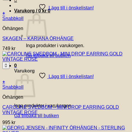
Lägg till i önskelistan!
Varukorg /
0
kr
0
+
Snabbkoll
Örhängen
SKAGEN – KARIANA ÖRHÄNGE
Inga produkter i varukorgen.
749
kr
Gå tillbaka till butiken
0
Varukorg
Lägg till i önskelistan!
+
Snabbkoll
Örhängen
Inga produkter i varukorgen.
CAROLINE SVEDBOM – MINI DROP EARRING GOLD
VINTAGE ROSE
Gå tillbaka till butiken
995
kr