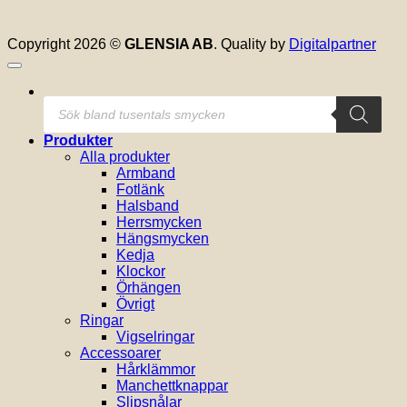
Copyright 2026 ©
GLENSIA AB
. Quality by
Digitalpartner
Produktsökning
Produkter
Alla produkter
Armband
Fotlänk
Halsband
Herrsmycken
Hängsmycken
Kedja
Klockor
Örhängen
Övrigt
Ringar
Vigselringar
Accessoarer
Hårklämmor
Manchettknappar
Slipsnålar