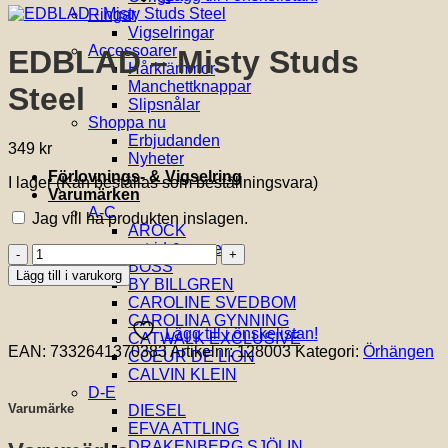
Ringar
Vigselringar
Accessoarer
EDBLAD – Misty Studs
Hårklämmor
Manchettknappar
Steel
Slipsnålar
Shoppa nu
Erbjudanden
349
kr
Nyheter
Förlovnings- & Vigselring
I lager (Kan beställas som beställningsvara)
Varumärken
A-C
Jag vill ha produkten inslagen.
AROCK
astrid & agnes
EDBLAD
BOSS
-
Lägg till i varukorg
BY BILLGREN
Misty
CAROLINE SVEDBOM
Studs
CAROLINA GYNNING
Steel
Lägg till i önskelistan!
CATWALK EXCLUSIVE
mängd
EAN:
7332641370383
Artikelnr:
128003
Kategori:
Örhängen
COEUR DE LION
CALVIN KLEIN
D-E
Varumärke
DIESEL
EFVA ATTLING
DRAKENBERG SJÖLIN