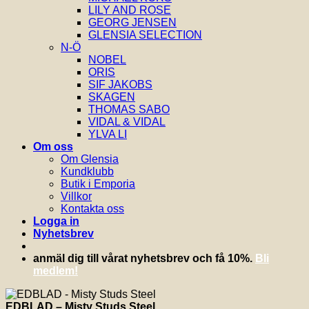
LILY AND ROSE
GEORG JENSEN
GLENSIA SELECTION
N-Ö
NOBEL
ORIS
SIF JAKOBS
SKAGEN
THOMAS SABO
VIDAL & VIDAL
YLVA LI
Om oss
Om Glensia
Kundklubb
Butik i Emporia
Villkor
Kontakta oss
Logga in
Nyhetsbrev
anmäl dig till vårat nyhetsbrev och få 10%.
Bli
medlem!
EDBLAD – Misty Studs Steel