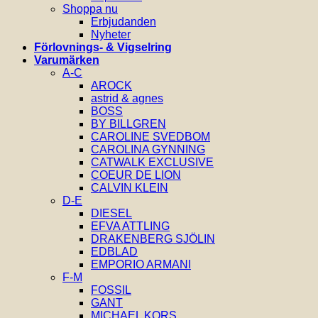
Shoppa nu
Erbjudanden
Nyheter
Förlovnings- & Vigselring
Varumärken
A-C
AROCK
astrid & agnes
BOSS
BY BILLGREN
CAROLINE SVEDBOM
CAROLINA GYNNING
CATWALK EXCLUSIVE
COEUR DE LION
CALVIN KLEIN
D-E
DIESEL
EFVA ATTLING
DRAKENBERG SJÖLIN
EDBLAD
EMPORIO ARMANI
F-M
FOSSIL
GANT
MICHAEL KORS