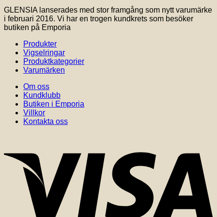
GLENSIA lanserades med stor framgång som nytt varumärke
i februari 2016. Vi har en trogen kundkrets som besöker
butiken på Emporia
Produkter
Vigselringar
Produktkategorier
Varumärken
Om oss
Kundklubb
Butiken i Emporia
Villkor
Kontakta oss
V