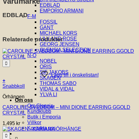
Varumärke
EDBLAD
EMPORIO ARMANI
EDBLAD
F-M
FOSSIL
GANT
MICHAEL KORS
Relaterade produkter
LILY AND ROSE
GEORG JENSEN
GLENSIA SELECTION
N-Ö
NOBEL
ORIS
SIF JAKOBS
Lägg till i önskelistan!
SKAGEN
+
THOMAS SABO
Snabbkoll
VIDAL & VIDAL
YLVA LI
Örhängen
Om oss
Om Glensia
CAROLINE SVEDBOM – MINI DIONE EARRING GGOLD
Kundklubb
CRYSTAL
Butik i Emporia
Villkor
1,495
kr
Kontakta oss