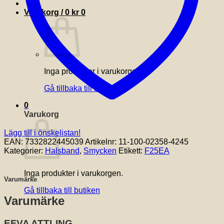
Varukorg /
0
kr
0
Inga produkter i varukorgen.
Gå tillbaka till butiken
0
Varukorg
Lägg till i önskelistan!
EAN:
7332822445039
Artikelnr:
11-100-02358-4245
Kategorier:
Halsband
,
Smycken
Etikett:
F25EA
Inga produkter i varukorgen.
Varumärke
Gå tillbaka till butiken
Varumärke
EFVA ATTLING