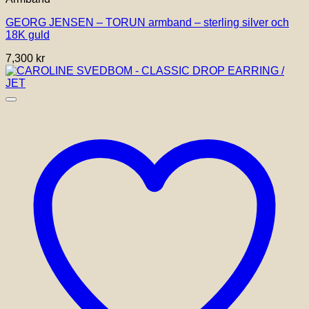
har
GEORG JENSEN – TORUN armband – sterling silver och
flera
18K guld
varianter.
De
7,300
kr
olika
alternativen
kan
väljas
på
produktsidan