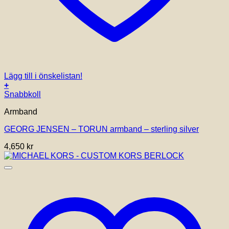
Lägg till i önskelistan!
+
Den
Snabbkoll
här
Armband
produkten
har
GEORG JENSEN – TORUN armband – sterling silver
flera
varianter.
4,650
kr
De
olika
alternativen
kan
väljas
på
produktsidan