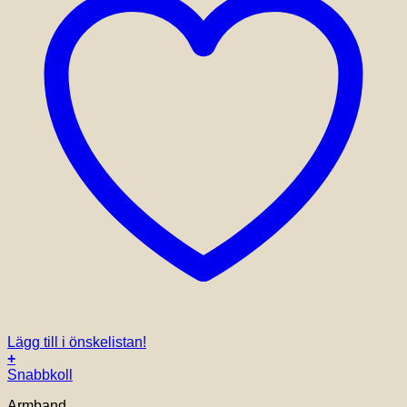
Lägg till i önskelistan!
+
Den
Snabbkoll
här
Armband
produkten