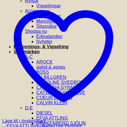
Ringar
Vigselringar
Accessoarer
Hårklämmor
Manchettknappar
Slipsnålar
Shoppa nu
Erbjudanden
Nyheter
Förlovnings- & Vigselring
Varumärken
A-C
AROCK
astrid & agnes
BOSS
BY BILLGREN
CAROLINE SVEDBOM
CAROLINA GYNNING
CATWALK EXCLUSIVE
COEUR DE LION
CALVIN KLEIN
D-E
DIESEL
EFVA ATTLING
Lägg till i önskelistan!
DRAKENBERG SJÖLIN