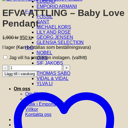
EDBLAD
EMPORIO ARMANI
EFVA ATTLING – Baby Love
F-M
FOSSIL
Pendant
GANT
MICHAEL KORS
LILY AND ROSE
Det
Det
GEORG JENSEN
1,900
kr
950
kr
ursprungliga
nuvarande
GLENSIA SELECTION
I lager (Kan beställas som beställningsvara)
priset
priset
N-Ö
var:
är:
NOBEL
Jag vill ha produkten inslagen.
(valfritt)
1,900 kr.
950 kr.
ORIS
SIF JAKOBS
EFVA
SKAGEN
ATTLING
THOMAS SABO
Lägg till i varukorg
-
VIDAL & VIDAL
Baby
YLVA LI
Love
Om oss
Pendant
Om Glensia
mängd
Kundklubb
Butik i Emporia
Villkor
Kontakta oss