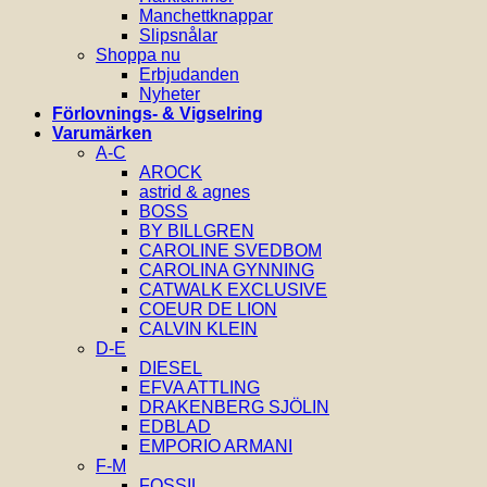
Manchettknappar
Slipsnålar
Shoppa nu
Erbjudanden
Nyheter
Förlovnings- & Vigselring
Varumärken
A-C
AROCK
astrid & agnes
BOSS
BY BILLGREN
CAROLINE SVEDBOM
CAROLINA GYNNING
CATWALK EXCLUSIVE
COEUR DE LION
CALVIN KLEIN
D-E
DIESEL
EFVA ATTLING
DRAKENBERG SJÖLIN
EDBLAD
EMPORIO ARMANI
F-M
FOSSIL