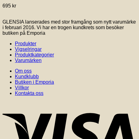
695
kr
GLENSIA lanserades med stor framgång som nytt varumärke
i februari 2016. Vi har en trogen kundkrets som besöker
butiken på Emporia
Produkter
Vigselringar
Produktkategorier
Varumärken
Om oss
Kundklubb
Butiken i Emporia
Villkor
Kontakta oss
V