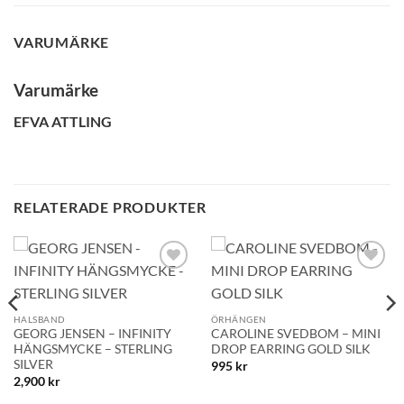
VARUMÄRKE
Varumärke
EFVA ATTLING
RELATERADE PRODUKTER
Lägg till i
Lägg till i
önskelistan!
önskelistan!
HALSBAND
ÖRHÄNGEN
GEORG JENSEN – INFINITY
CAROLINE SVEDBOM – MINI
HÄNGSMYCKE – STERLING
DROP EARRING GOLD SILK
SILVER
995
kr
2,900
kr