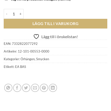
EFVA ATTLING - Ring Around Earrings mängd
LÄGG TILL I VARUKORG
Lägg till i önskelistan!
EAN:
7332822077292
Artikelnr:
12-101-00553-0000
Kategorier:
Örhängen
,
Smycken
Etikett:
EA BAS