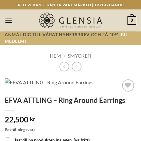
Skip
FRI LEVERANS | KÄNDA VARUMÄRKEN | TRYGG HANDEL
to
content
0
ANMÄL DIG TILL VÅRAT NYHETSBREV OCH FÅ 10%.
BLI
MEDLEM!
HEM
/
SMYCKEN
Lägg till i
EFVA ATTLING – Ring Around Earrings
önskelistan!
22,500
kr
Beställningsvara
Jag vill ha produkten inslagen.
(valfritt)