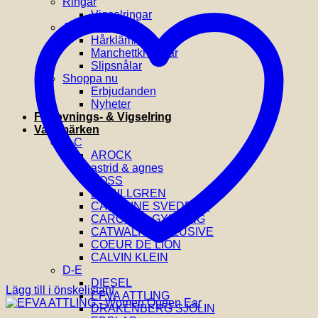
Ringar
Vigselringar
Accessoarer
Hårklämmor
Manchettknappar
Slipsnålar
Shoppa nu
Erbjudanden
Nyheter
Förlovnings- & Vigselring
Varumärken
A-C
AROCK
astrid & agnes
BOSS
BY BILLGREN
CAROLINE SVEDBOM
CAROLINA GYNNING
CATWALK EXCLUSIVE
COEUR DE LION
CALVIN KLEIN
D-E
DIESEL
Lägg till i önskelistan!
EFVA ATTLING
DRAKENBERG SJÖLIN