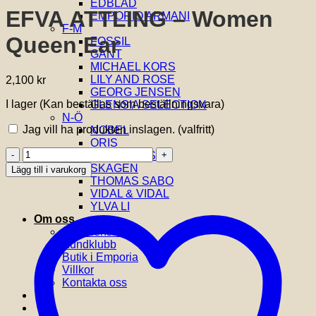
EDBLAD
EFVA ATTLING – Women
EMPORIO ARMANI
F-M
Queen Ear
FOSSIL
GANT
MICHAEL KORS
LILY AND ROSE
2,100
kr
GEORG JENSEN
I lager (Kan beställas som beställningsvara)
GLENSIA SELECTION
N-Ö
Jag vill ha produkten inslagen.
(valfritt)
NOBEL
ORIS
EFVA
SIF JAKOBS
ATTLING
SKAGEN
Lägg till i varukorg
-
THOMAS SABO
Women
VIDAL & VIDAL
Queen
YLVA LI
Ear
Om oss
mängd
Om Glensia
Kundklubb
Butik i Emporia
Villkor
Kontakta oss