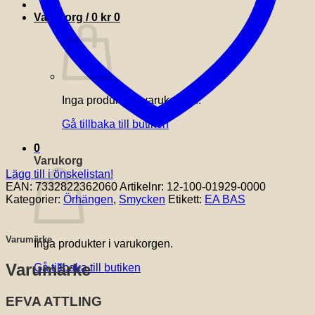
Varukorg /
0
kr
0
Inga produkter i varukorgen.
Gå tillbaka till butiken
0
Varukorg
Lägg till i önskelistan!
EAN:
7332822362060
Artikelnr:
12-100-01929-0000
Kategorier:
Örhängen
,
Smycken
Etikett:
EA BAS
Varumärke
Inga produkter i varukorgen.
Varumärke
Gå tillbaka till butiken
EFVA ATTLING