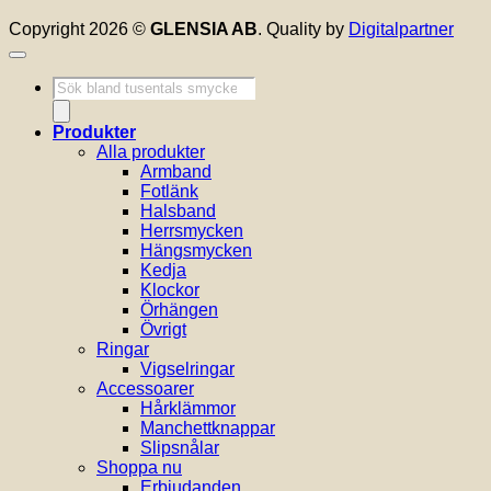
Copyright 2026 ©
GLENSIA AB
. Quality by
Digitalpartner
Produktsökning
Produkter
Alla produkter
Armband
Fotlänk
Halsband
Herrsmycken
Hängsmycken
Kedja
Klockor
Örhängen
Övrigt
Ringar
Vigselringar
Accessoarer
Hårklämmor
Manchettknappar
Slipsnålar
Shoppa nu
Erbjudanden