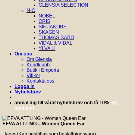
GLENSIA SELECTION
N-Ö
NOBEL
ORIS
SIF JAKOBS
SKAGEN
THOMAS SABO
VIDAL & VIDAL
YLVA LI
Om oss
Om Glensia
Kundklubb
Butik i Emporia
Villkor
Kontakta oss
Logga in
Nyhetsbrev
anmäl dig till vårat nyhetsbrev och få 10%.
Bli
medlem!
EFVA ATTLING – Women Queen Ear
I lager (Kan beställas som beställningsvara)