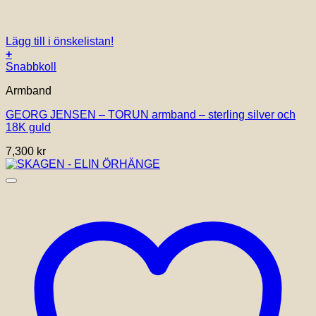
Lägg till i önskelistan!
+
Den
Snabbkoll
här
Armband
produkten
har
GEORG JENSEN – TORUN armband – sterling silver och
flera
18K guld
varianter.
De
7,300
kr
olika
alternativen
kan
väljas
på
produktsidan