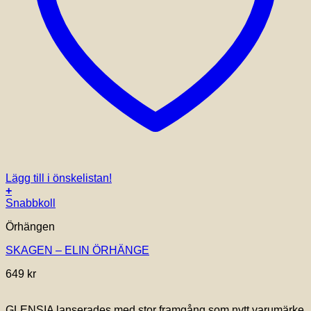
Lägg till i önskelistan!
+
Snabbkoll
Örhängen
SKAGEN – ELIN ÖRHÄNGE
649
kr
GLENSIA lanserades med stor framgång som nytt varumärke