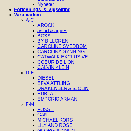
Nyheter
Förlovnings- & Vigselring
Varumärken
A-C
AROCK
astrid & agnes
BOSS
BY BILLGREN
CAROLINE SVEDBOM
CAROLINA GYNNING
CATWALK EXCLUSIVE
COEUR DE LION
CALVIN KLEIN
D-E
DIESEL
EFVA ATTLING
DRAKENBERG SJÖLIN
EDBLAD
EMPORIO ARMANI
F-M
FOSSIL
GANT
MICHAEL KORS
LILY AND ROSE
GEORG JENSEN