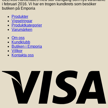
i februari 2016. Vi har en trogen kundkrets som besöker
butiken på Emporia
Produkter
Vigselringar
Produktkategorier
Varumärken
Om oss
Kundklubb
Butiken i Emporia
Villkor
Kontakta oss
V