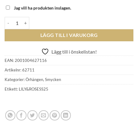
Jag vill ha produkten inslagen.
LILY AND ROSE - Victoria raindrop earrings - Sky blue mängd
LÄGG TILL I VARUKORG
Lägg till i önskelistan!
EAN:
2001004627116
Artikelnr:
62711
Kategorier:
Örhängen
,
Smycken
Etikett:
LILY&ROSESS25