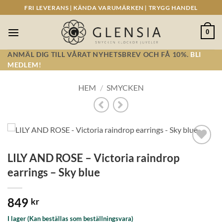
Skip
FRI LEVERANS | KÄNDA VARUMÄRKEN | TRYGG HANDEL
to
content
0
ANMÄL DIG TILL VÅRAT NYHETSBREV OCH FÅ 10%.
BLI
MEDLEM!
HEM
/
SMYCKEN
Lägg till i
LILY AND ROSE – Victoria raindrop
önskelistan!
earrings – Sky blue
849
kr
I lager (Kan beställas som beställningsvara)