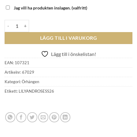
Jag vill ha produkten inslagen.
(valfritt)
LILY & ROSE - New Miss Sofia earrings light silk (gold) mängd
LÄGG TILL I VARUKORG
Lägg till i önskelistan!
EAN:
107321
Artikelnr:
67029
Kategori:
Örhängen
Etikett:
LILYANDROSESS26