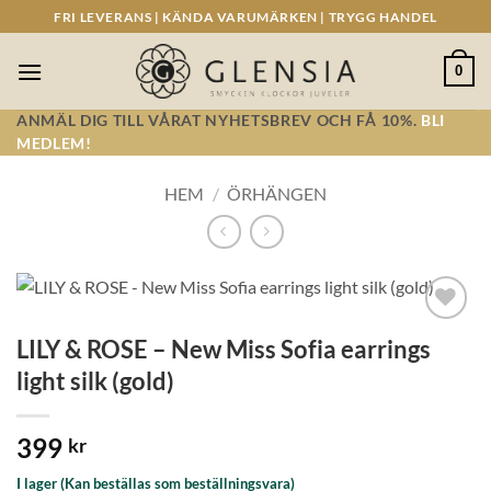
Skip
FRI LEVERANS | KÄNDA VARUMÄRKEN | TRYGG HANDEL
to
content
0
ANMÄL DIG TILL VÅRAT NYHETSBREV OCH FÅ 10%.
BLI
MEDLEM!
HEM
/
ÖRHÄNGEN
Lägg till i
LILY & ROSE – New Miss Sofia earrings
önskelistan!
light silk (gold)
399
kr
I lager (Kan beställas som beställningsvara)