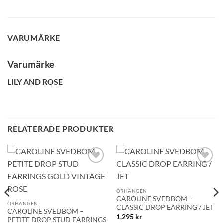
VARUMÄRKE
Varumärke
GLENSIA KUNDKLUBB
LILY AND ROSE
Bli medlem idag och få 10% rabatt på ditt första köp
E-post
RELATERADE PRODUKTER
Namn
Lägg till i
Lägg till i
önskelistan!
önskelistan!
Mobilnummer
ÖRHÄNGEN
CAROLINE SVEDBOM –
ÖRHÄNGEN
CLASSIC DROP EARRING / JET
CAROLINE SVEDBOM –
1,295
kr
PETITE DROP STUD EARRINGS