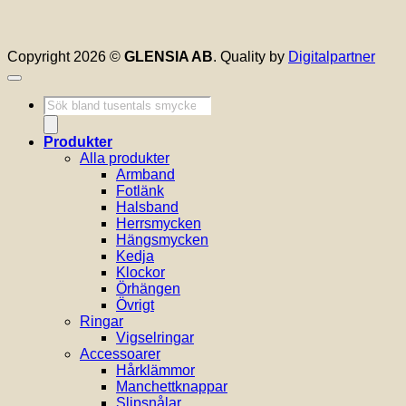
Copyright 2026 ©
GLENSIA AB
. Quality by
Digitalpartner
Produktsökning
Produkter
Alla produkter
Armband
Fotlänk
Halsband
Herrsmycken
Hängsmycken
Kedja
Klockor
Örhängen
Övrigt
Ringar
Vigselringar
Accessoarer
Hårklämmor
Manchettknappar
Slipsnålar