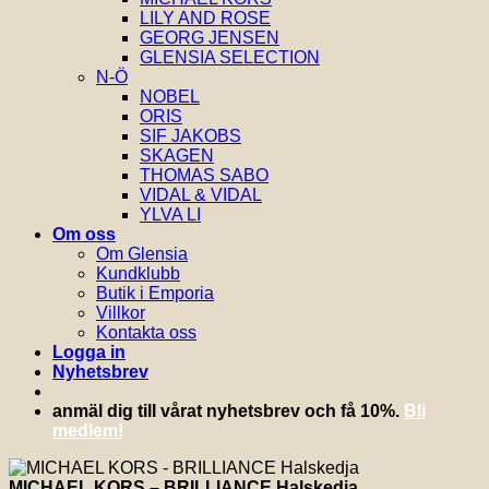
LILY AND ROSE
GEORG JENSEN
GLENSIA SELECTION
N-Ö
NOBEL
ORIS
SIF JAKOBS
SKAGEN
THOMAS SABO
VIDAL & VIDAL
YLVA LI
Om oss
Om Glensia
Kundklubb
Butik i Emporia
Villkor
Kontakta oss
Logga in
Nyhetsbrev
anmäl dig till vårat nyhetsbrev och få 10%.
Bli
medlem!
MICHAEL KORS – BRILLIANCE Halskedja