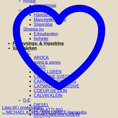
Ringar
Vigselringar
Accessoarer
Hårklämmor
Manchettknappar
Slipsnålar
Shoppa nu
Erbjudanden
Nyheter
Förlovnings- & Vigselring
Varumärken
A-C
AROCK
astrid & agnes
BOSS
BY BILLGREN
CAROLINE SVEDBOM
CAROLINA GYNNING
CATWALK EXCLUSIVE
COEUR DE LION
CALVIN KLEIN
D-E
DIESEL
Lägg till i önskelistan!
EFVA ATTLING
DRAKENBERG SJÖLIN