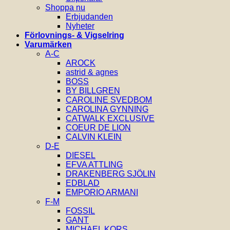
Shoppa nu
Erbjudanden
Nyheter
Förlovnings- & Vigselring
Varumärken
A-C
AROCK
astrid & agnes
BOSS
BY BILLGREN
CAROLINE SVEDBOM
CAROLINA GYNNING
CATWALK EXCLUSIVE
COEUR DE LION
CALVIN KLEIN
D-E
DIESEL
EFVA ATTLING
DRAKENBERG SJÖLIN
EDBLAD
EMPORIO ARMANI
F-M
FOSSIL
GANT
MICHAEL KORS