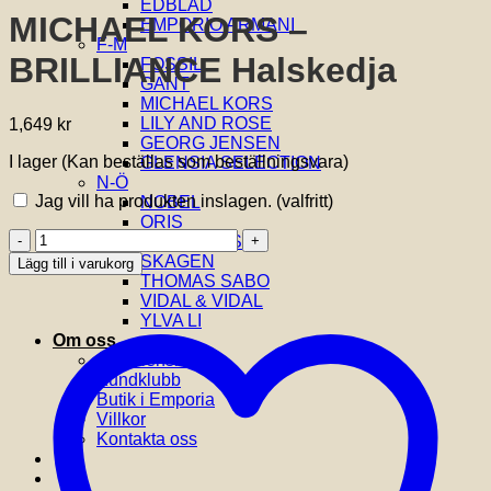
EDBLAD
MICHAEL KORS –
EMPORIO ARMANI
F-M
BRILLIANCE Halskedja
FOSSIL
GANT
MICHAEL KORS
LILY AND ROSE
1,649
kr
GEORG JENSEN
I lager (Kan beställas som beställningsvara)
GLENSIA SELECTION
N-Ö
Jag vill ha produkten inslagen.
(valfritt)
NOBEL
ORIS
MICHAEL
SIF JAKOBS
KORS
SKAGEN
Lägg till i varukorg
-
THOMAS SABO
BRILLIANCE
VIDAL & VIDAL
Halskedja
YLVA LI
mängd
Om oss
Om Glensia
Kundklubb
Butik i Emporia
Villkor
Kontakta oss