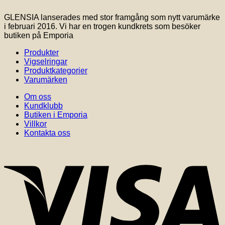
GLENSIA lanserades med stor framgång som nytt varumärke
i februari 2016. Vi har en trogen kundkrets som besöker
butiken på Emporia
Produkter
Vigselringar
Produktkategorier
Varumärken
Om oss
Kundklubb
Butiken i Emporia
Villkor
Kontakta oss
V