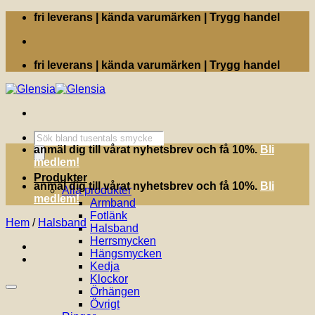
Skip
fri leverans | kända varumärken | Trygg handel
to
content
fri leverans | kända varumärken | Trygg handel
Produktsökning
anmäl dig till vårat nyhetsbrev och få 10%.
Bli
medlem!
Produkter
anmäl dig till vårat nyhetsbrev och få 10%.
Bli
Alla produkter
medlem!
Armband
Fotlänk
Hem
/
Halsband
Halsband
Herrsmycken
Hängsmycken
Kedja
Klockor
Örhängen
Övrigt