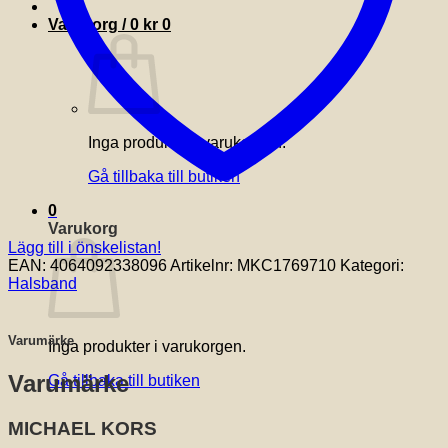
Varukorg /
0
kr
0
Inga produkter i varukorgen.
Gå tillbaka till butiken
0
Varukorg
Lägg till i önskelistan!
EAN:
4064092338096
Artikelnr:
MKC1769710
Kategori:
Halsband
Varumärke
Inga produkter i varukorgen.
Varumärke
Gå tillbaka till butiken
MICHAEL KORS