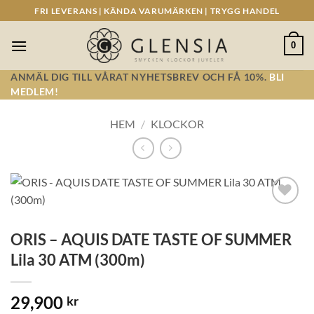
Skip
FRI LEVERANS | KÄNDA VARUMÄRKEN | TRYGG HANDEL
to
content
0
ANMÄL DIG TILL VÅRAT NYHETSBREV OCH FÅ 10%.
BLI
MEDLEM!
HEM
/
KLOCKOR
Lägg till i
önskelistan!
ORIS – AQUIS DATE TASTE OF SUMMER
Lila 30 ATM (300m)
29,900
kr