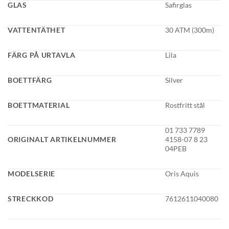
GLAS
Safirglas
VATTENTÄTHET
30 ATM (300m)
GLENSIA KUNDKLUBB
Bli medlem idag och få 10% rabatt på ditt första köp
FÄRG PÅ URTAVLA
Lila
E-post
BOETTFÄRG
Silver
Namn
BOETTMATERIAL
Rostfritt stål
01 733 7789
ORIGINALT ARTIKELNUMMER
4158-07 8 23
Mobilnummer
04PEB
MODELSERIE
Oris Aquis
BLI MEDLEM
STRECKKOD
7612611040080