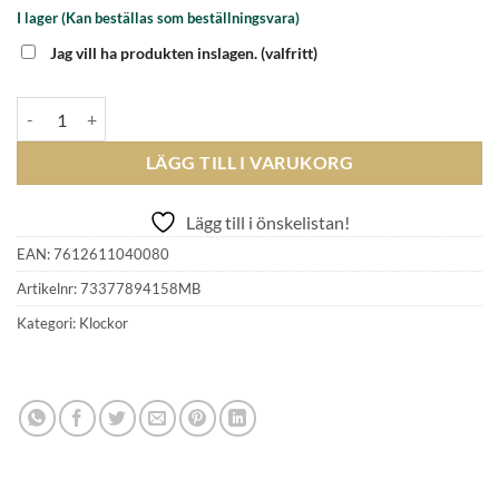
I lager (Kan beställas som beställningsvara)
Jag vill ha produkten inslagen.
(valfritt)
ORIS - AQUIS DATE TASTE OF SUMMER Lila 30 ATM (300m) mängd
LÄGG TILL I VARUKORG
Lägg till i önskelistan!
EAN:
7612611040080
Artikelnr:
73377894158MB
Kategori:
Klockor