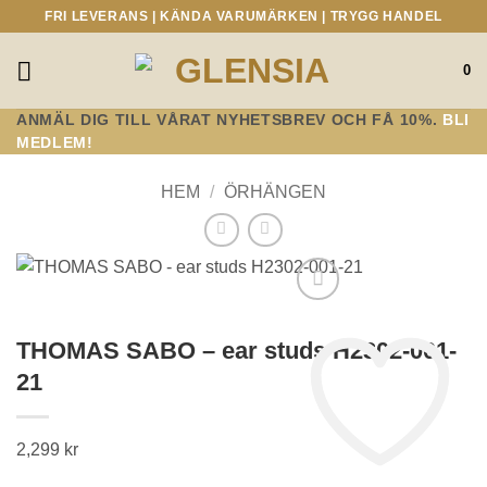
Skip
FRI LEVERANS | KÄNDA VARUMÄRKEN | TRYGG HANDEL
to
content
0
ANMÄL DIG TILL VÅRAT NYHETSBREV OCH FÅ 10%.
BLI
MEDLEM!
HEM
/
ÖRHÄNGEN
THOMAS SABO – ear studs H2302-001-
21
2,299
kr