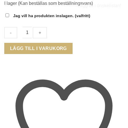
I lager (Kan beställas som beställningsvara)
Lägg till i önskelistan!
Jag vill ha produkten inslagen.
(valfritt)
THOMAS
LÄGG TILL I VARUKORG
SABO
-
ear
studs
H2302-
001-
21
mängd