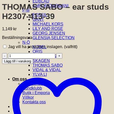
EDBLAD
THOMAS SABO – ear studs
EMPORIO ARMANI
F-M
H2307-413-39
FOSSIL
GANT
MICHAEL KORS
LILY AND ROSE
1,149
kr
GEORG JENSEN
Beställningsvara
GLENSIA SELECTION
N-Ö
Jag vill ha produkten inslagen.
(valfritt)
NOBEL
ORIS
THOMAS
SIF JAKOBS
SABO
SKAGEN
Lägg till i varukorg
-
THOMAS SABO
ear
VIDAL & VIDAL
studs
YLVA LI
H2307-
Om oss
413-
Om Glensia
39
Kundklubb
mängd
Butik i Emporia
Villkor
Kontakta oss