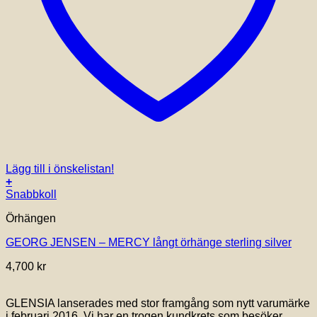
Lägg till i önskelistan!
+
Snabbkoll
Örhängen
GEORG JENSEN – MERCY långt örhänge sterling silver
4,700
kr
GLENSIA lanserades med stor framgång som nytt varumärke
i februari 2016. Vi har en trogen kundkrets som besöker