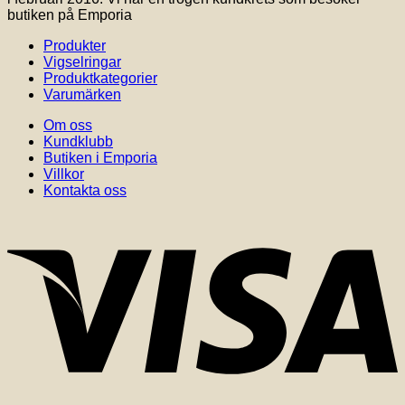
butiken på Emporia
Produkter
Vigselringar
Produktkategorier
Varumärken
Om oss
Kundklubb
Butiken i Emporia
Villkor
Kontakta oss
V