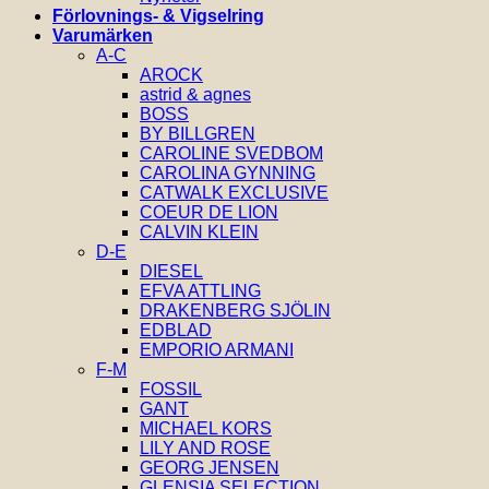
Förlovnings- & Vigselring
Varumärken
A-C
AROCK
astrid & agnes
BOSS
BY BILLGREN
CAROLINE SVEDBOM
CAROLINA GYNNING
CATWALK EXCLUSIVE
COEUR DE LION
CALVIN KLEIN
D-E
DIESEL
EFVA ATTLING
DRAKENBERG SJÖLIN
EDBLAD
EMPORIO ARMANI
F-M
FOSSIL
GANT
MICHAEL KORS
LILY AND ROSE
GEORG JENSEN
GLENSIA SELECTION