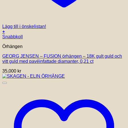
Lägg till i önskelistan!
+
Snabbkoll
Örhängen
GEORG JENSEN – FUSION örhängen – 18K gult guld och
vitt guld med pavéinfattade diamanter, 0,21 ct
35,000
kr