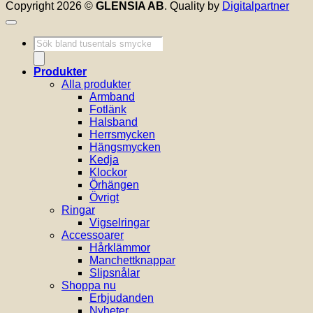
Copyright 2026 ©
GLENSIA AB
. Quality by
Digitalpartner
Produktsökning
Produkter
Alla produkter
Armband
Fotlänk
Halsband
Herrsmycken
Hängsmycken
Kedja
Klockor
Örhängen
Övrigt
Ringar
Vigselringar
Accessoarer
Hårklämmor
Manchettknappar
Slipsnålar
Shoppa nu
Erbjudanden
Nyheter