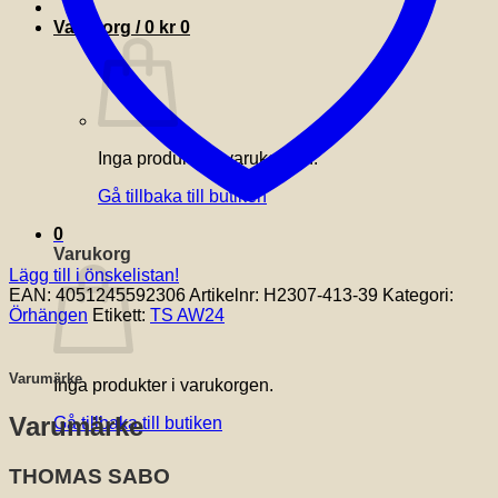
Varukorg /
0
kr
0
Inga produkter i varukorgen.
Gå tillbaka till butiken
0
Varukorg
Lägg till i önskelistan!
EAN:
4051245592306
Artikelnr:
H2307-413-39
Kategori:
Örhängen
Etikett:
TS AW24
Varumärke
Inga produkter i varukorgen.
Varumärke
Gå tillbaka till butiken
THOMAS SABO