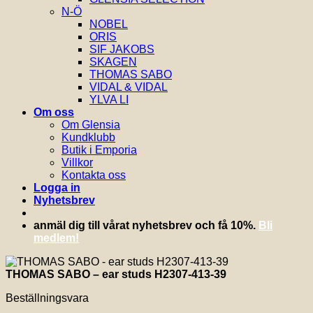
N-Ö
NOBEL
ORIS
SIF JAKOBS
SKAGEN
THOMAS SABO
VIDAL & VIDAL
YLVA LI
Om oss
Om Glensia
Kundklubb
Butik i Emporia
Villkor
Kontakta oss
Logga in
Nyhetsbrev
anmäl dig till vårat nyhetsbrev och få 10%.
Bli
medlem!
THOMAS SABO – ear studs H2307-413-39
Beställningsvara