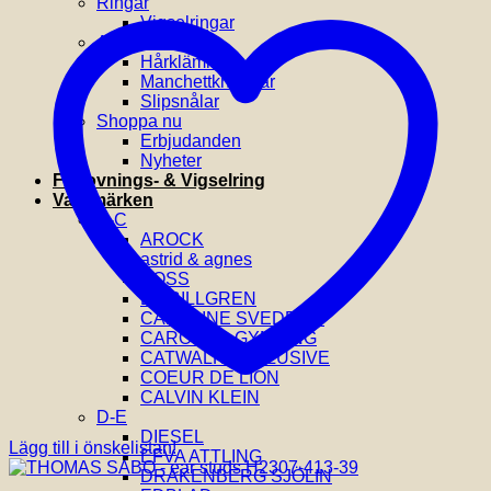
Ringar
Vigselringar
Accessoarer
Hårklämmor
Manchettknappar
Slipsnålar
Shoppa nu
Erbjudanden
Nyheter
Förlovnings- & Vigselring
Varumärken
A-C
AROCK
astrid & agnes
BOSS
BY BILLGREN
CAROLINE SVEDBOM
CAROLINA GYNNING
CATWALK EXCLUSIVE
COEUR DE LION
CALVIN KLEIN
D-E
DIESEL
Lägg till i önskelistan!
EFVA ATTLING
DRAKENBERG SJÖLIN