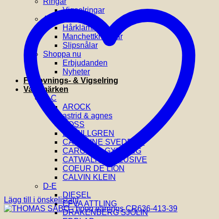
Ringar
Vigselringar
Accessoarer
Hårklämmor
Manchettknappar
Slipsnålar
Shoppa nu
Erbjudanden
Nyheter
Förlovnings- & Vigselring
Varumärken
A-C
AROCK
astrid & agnes
BOSS
BY BILLGREN
CAROLINE SVEDBOM
CAROLINA GYNNING
CATWALK EXCLUSIVE
COEUR DE LION
CALVIN KLEIN
D-E
DIESEL
Lägg till i önskelistan!
EFVA ATTLING
DRAKENBERG SJÖLIN