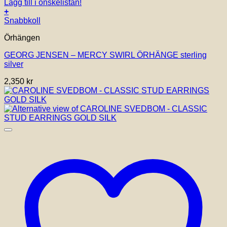
Lägg till i önskelistan!
+
Snabbkoll
Örhängen
GEORG JENSEN – MERCY SWIRL ÖRHÄNGE sterling
silver
2,350
kr