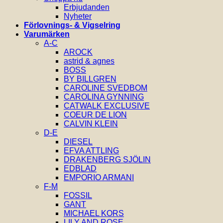
Erbjudanden
Nyheter
Förlovnings- & Vigselring
Varumärken
A-C
AROCK
astrid & agnes
BOSS
BY BILLGREN
CAROLINE SVEDBOM
CAROLINA GYNNING
CATWALK EXCLUSIVE
COEUR DE LION
CALVIN KLEIN
D-E
DIESEL
EFVA ATTLING
DRAKENBERG SJÖLIN
EDBLAD
EMPORIO ARMANI
F-M
FOSSIL
GANT
MICHAEL KORS
LILY AND ROSE