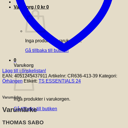
Varukorg /
0
kr
0
Inga produkter i varukorgen.
Gå tillbaka till butiken
0
Varukorg
Lägg till i önskelistan!
EAN:
4051245437911
Artikelnr:
CR636-413-39
Kategori:
Örhängen
Etikett:
TS ESSENTIALS 24
Varumärke
Inga produkter i varukorgen.
Varumärke
Gå tillbaka till butiken
THOMAS SABO