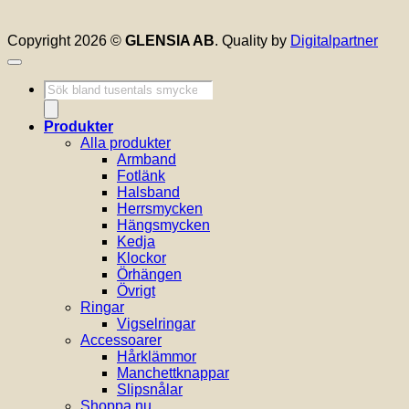
Copyright 2026 ©
GLENSIA AB
. Quality by
Digitalpartner
Produktsökning
Produkter
Alla produkter
Armband
Fotlänk
Halsband
Herrsmycken
Hängsmycken
Kedja
Klockor
Örhängen
Övrigt
Ringar
Vigselringar
Accessoarer
Hårklämmor
Manchettknappar
Slipsnålar
Shoppa nu