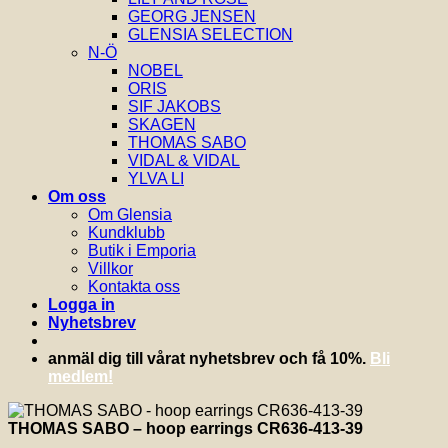
GEORG JENSEN
GLENSIA SELECTION
N-Ö
NOBEL
ORIS
SIF JAKOBS
SKAGEN
THOMAS SABO
VIDAL & VIDAL
YLVA LI
Om oss
Om Glensia
Kundklubb
Butik i Emporia
Villkor
Kontakta oss
Logga in
Nyhetsbrev
anmäl dig till vårat nyhetsbrev och få 10%.
Bli
medlem!
THOMAS SABO – hoop earrings CR636-413-39