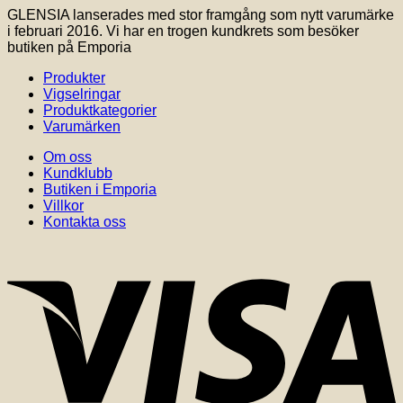
GLENSIA lanserades med stor framgång som nytt varumärke
i februari 2016. Vi har en trogen kundkrets som besöker
butiken på Emporia
Produkter
Vigselringar
Produktkategorier
Varumärken
Om oss
Kundklubb
Butiken i Emporia
Villkor
Kontakta oss
V