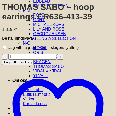
EDBLAD
THOMAS SABO – hoop
EMPORIO ARMANI
F-M
earrings CR636-413-39
FOSSIL
GANT
MICHAEL KORS
LILY AND ROSE
1,319
kr
GEORG JENSEN
Beställningsvara
GLENSIA SELECTION
N-Ö
Jag vill ha produkten inslagen.
(valfritt)
NOBEL
ORIS
THOMAS
SIF JAKOBS
SABO
SKAGEN
Lägg till i varukorg
-
THOMAS SABO
hoop
VIDAL & VIDAL
earrings
YLVA LI
CR636-
Om oss
413-
Om Glensia
39
Kundklubb
mängd
Butik i Emporia
Villkor
Kontakta oss