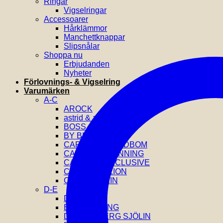
Ringar
Vigselringar
Accessoarer
Hårklämmor
Manchettknappar
Slipsnålar
Shoppa nu
Erbjudanden
Nyheter
Förlovnings- & Vigselring
Varumärken
A-C
AROCK
astrid & agnes
BOSS
BY BILLGREN
CAROLINE SVEDBOM
CAROLINA GYNNING
CATWALK EXCLUSIVE
COEUR DE LION
CALVIN KLEIN
D-E
DIESEL
EFVA ATTLING
DRAKENBERG SJÖLIN