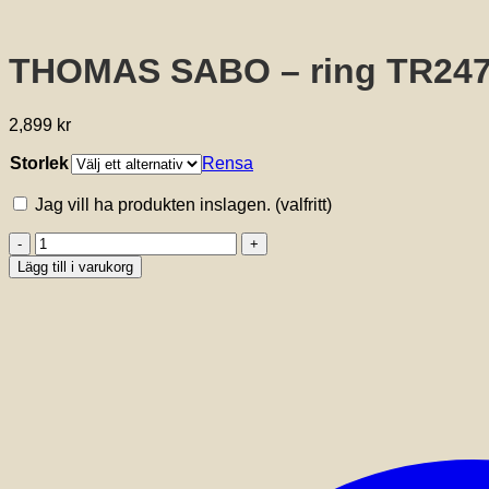
THOMAS SABO – ring TR247
2,899
kr
Storlek
Rensa
Jag vill ha produkten inslagen.
(valfritt)
THOMAS
SABO
Lägg till i varukorg
-
ring
TR2470-
413-
39
mängd