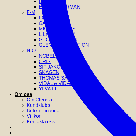
EDBLAD
EMPORIO ARMANI
F-M
FOSSIL
GANT
MICHAEL KORS
LILY AND ROSE
GEORG JENSEN
GLENSIA SELECTION
N-Ö
NOBEL
ORIS
SIF JAKOBS
SKAGEN
THOMAS SABO
VIDAL & VIDAL
YLVA LI
Om oss
Om Glensia
Kundklubb
Butik i Emporia
Villkor
Kontakta oss