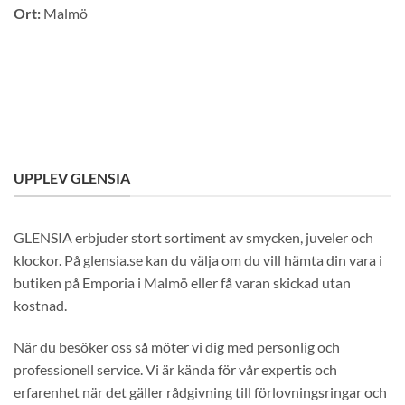
Bli medlem idag och få 10% rabatt på ditt första köp
Ort:
Malmö
E-post
Namn
Mobilnummer
UPPLEV GLENSIA
GLENSIA erbjuder stort sortiment av smycken, juveler och
BLI MEDLEM
klockor. På glensia.se kan du välja om du vill hämta din vara i
butiken på Emporia i Malmö eller få varan skickad utan
kostnad.
När du besöker oss så möter vi dig med personlig och
professionell service. Vi är kända för vår expertis och
erfarenhet när det gäller rådgivning till förlovningsringar och