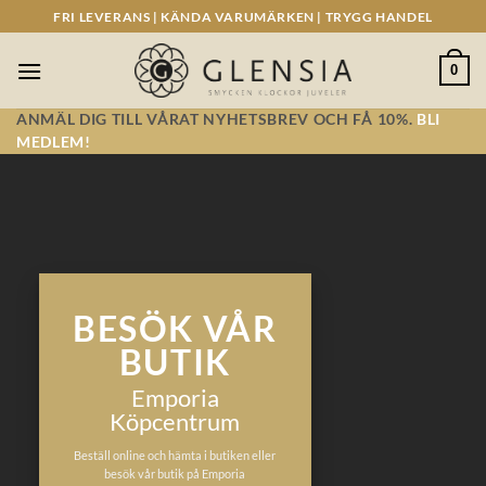
Skip
FRI LEVERANS | KÄNDA VARUMÄRKEN | TRYGG HANDEL
to
content
0
ANMÄL DIG TILL VÅRAT NYHETSBREV OCH FÅ 10%.
BLI
MEDLEM!
BESÖK VÅR
BUTIK
Emporia
Köpcentrum
Beställ online och hämta i butiken eller
besök vår butik på Emporia