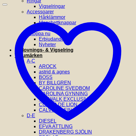
Ringar
Vigselringar
Accessoarer
Hårklämmor
Manchettknappar
Slipsnålar
Shoppa nu
Erbjudanden
Nyheter
Förlovnings- & Vigselring
Varumärken
A-C
AROCK
astrid & agnes
BOSS
BY BILLGREN
CAROLINE SVEDBOM
CAROLINA GYNNING
CATWALK EXCLUSIVE
COEUR DE LION
CALVIN KLEIN
D-E
DIESEL
EFVA ATTLING
DRAKENBERG SJÖLIN