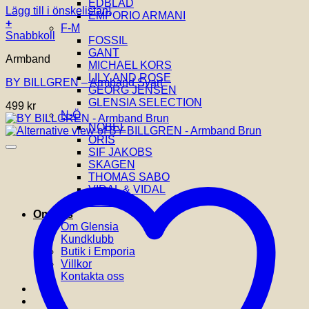
EDBLAD
Lägg till i önskelistan!
EMPORIO ARMANI
+
F-M
Den
Snabbkoll
FOSSIL
här
GANT
Armband
produkten
MICHAEL KORS
har
LILY AND ROSE
BY BILLGREN – Armband Svart
flera
GEORG JENSEN
varianter.
GLENSIA SELECTION
499
kr
De
N-Ö
olika
NOBEL
alternativen
ORIS
kan
SIF JAKOBS
väljas
SKAGEN
på
THOMAS SABO
produktsidan
VIDAL & VIDAL
YLVA LI
Om oss
Om Glensia
Kundklubb
Butik i Emporia
Villkor
Kontakta oss