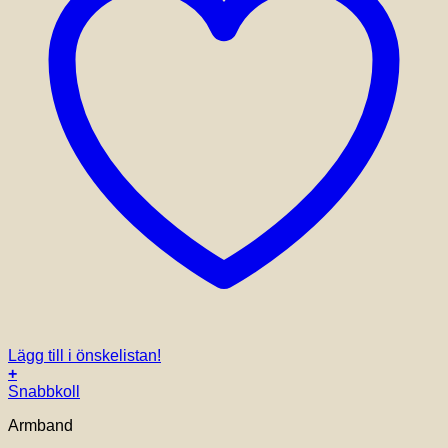
Lägg till i önskelistan!
+
Den
Snabbkoll
här
Armband
produkten
har