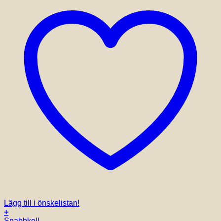
produktsidan
Lägg till i önskelistan!
+
Snabbkoll