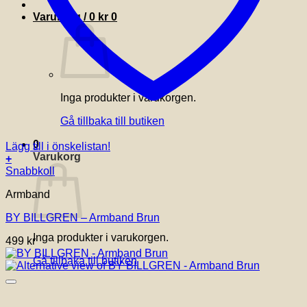
Varukorg /
0
kr
0
Inga produkter i varukorgen.
Gå tillbaka till butiken
0
Lägg till i önskelistan!
Varukorg
+
Den
Snabbkoll
här
Armband
produkten
har
BY BILLGREN – Armband Brun
flera
varianter.
Inga produkter i varukorgen.
499
kr
De
olika
Gå tillbaka till butiken
alternativen
kan
väljas
på