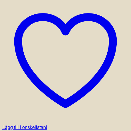
kan
väljas
på
produktsidan
Lägg till i önskelistan!