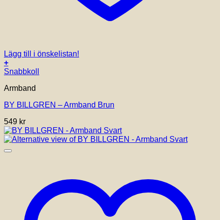
Lägg till i önskelistan!
+
Den
Snabbkoll
här
Armband
produkten
har
BY BILLGREN – Armband Brun
flera
varianter.
549
kr
De
olika
alternativen
kan
väljas
på
produktsidan