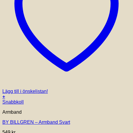
Lägg till i önskelistan!
+
Den
Snabbkoll
här
Armband
produkten
har
BY BILLGREN – Armband Svart
flera
varianter.
549
kr