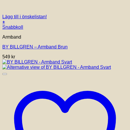
Lägg till i önskelistan!
+
Den
Snabbkoll
här
Armband
produkten
har
BY BILLGREN – Armband Brun
flera
varianter.
549
kr
De
olika
alternativen
kan
väljas
på
produktsidan