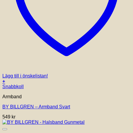
Lägg till i önskelistan!
+
Den
Snabbkoll
här
Armband
produkten
har
BY BILLGREN – Armband Svart
flera
varianter.
549
kr
De
olika
alternativen