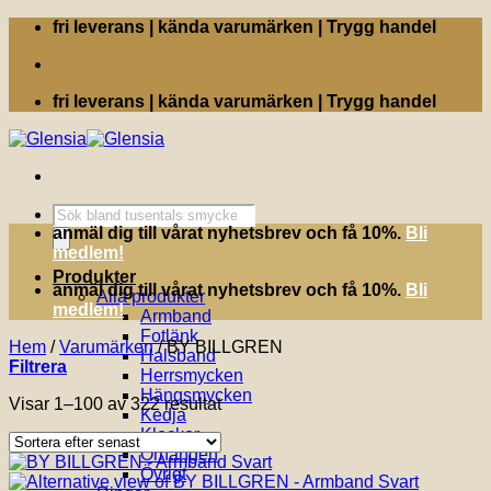
Skip
fri leverans | kända varumärken | Trygg handel
to
content
fri leverans | kända varumärken | Trygg handel
Produktsökning
anmäl dig till vårat nyhetsbrev och få 10%.
Bli
medlem!
Produkter
anmäl dig till vårat nyhetsbrev och få 10%.
Bli
Alla produkter
medlem!
Armband
Fotlänk
Hem
/
Varumärken
/
BY BILLGREN
Halsband
Filtrera
Herrsmycken
Hängsmycken
Sortera
Visar 1–100 av 322 resultat
Kedja
efter
Klockor
senaste
Örhängen
Övrigt