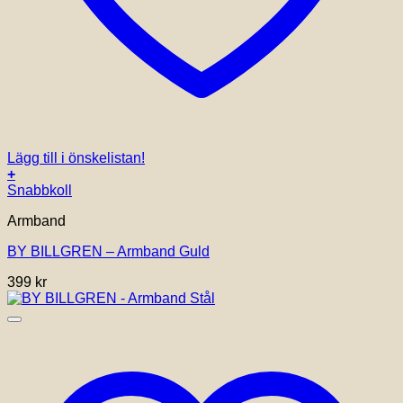
Lägg till i önskelistan!
+
Den
Snabbkoll
här
Armband
produkten
har
BY BILLGREN – Armband Guld
flera
varianter.
399
kr
De
olika
alternativen
kan
väljas
på
produktsidan