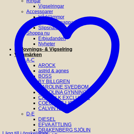
Ringar
Vigselringar
Accessoarer
Hårklämmor
Manchettknappar
Slipsnålar
Shoppa nu
Erbjudanden
Nyheter
Förlovnings- & Vigselring
Varumärken
A-C
AROCK
astrid & agnes
BOSS
BY BILLGREN
CAROLINE SVEDBOM
CAROLINA GYNNING
CATWALK EXCLUSIVE
COEUR DE LION
CALVIN KLEIN
D-E
DIESEL
EFVA ATTLING
DRAKENBERG SJÖLIN
Lägg till i önskelistan!