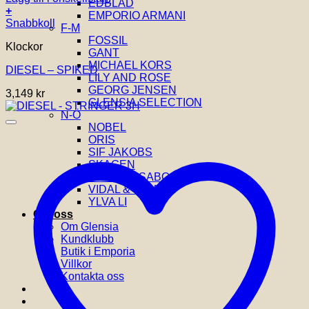
EDBLAD
+
EMPORIO ARMANI
Snabbkoll
F-M
FOSSIL
Klockor
GANT
MICHAEL KORS
DIESEL – SPIKED
LILY AND ROSE
GEORG JENSEN
3,149
kr
GLENSIA SELECTION
N-Ö
NOBEL
ORIS
SIF JAKOBS
SKAGEN
THOMAS SABO
VIDAL & VIDAL
YLVA LI
Om oss
Om Glensia
Kundklubb
Butik i Emporia
Villkor
Kontakta oss