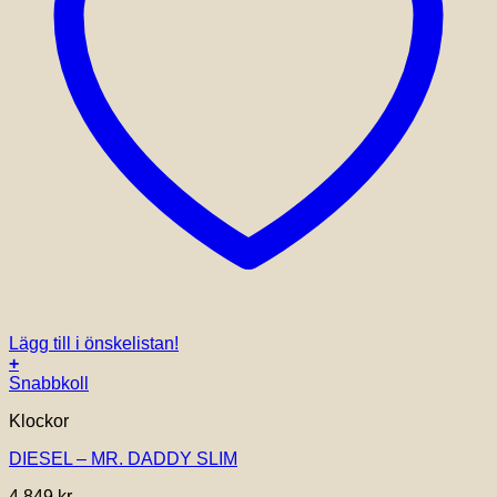
Lägg till i önskelistan!
+
Snabbkoll
Klockor
DIESEL – MR. DADDY SLIM
4,849
kr