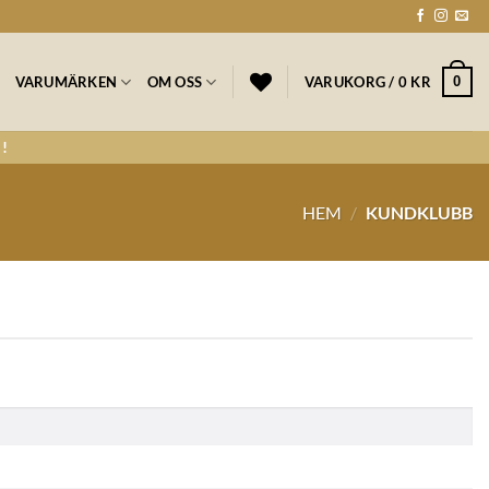
0
VARUMÄRKEN
OM OSS
VARUKORG /
0
KR
!
HEM
/
KUNDKLUBB