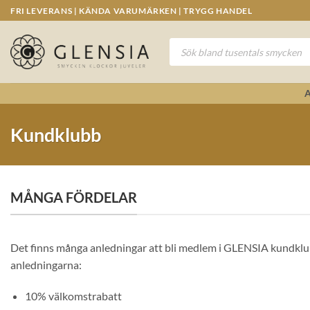
Skip
FRI LEVERANS | KÄNDA VARUMÄRKEN | TRYGG HANDEL
to
content
Produktsökning
Kundklubb
MÅNGA FÖRDELAR
Det finns många anledningar att bli medlem i GLENSIA kundklu
anledningarna:
10% välkomstrabatt