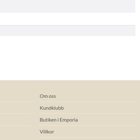
Om oss
Kundklubb
Butiken i Emporia
Villkor