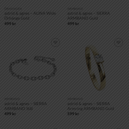
ÖRHÄNGEN
ARMBAND
astrid & agnes – ALINA Wide
astrid & agnes – SIERRA
Örhänge Gold
ARMBAND Guld
499
kr
499
kr
Lägg till i
Lägg till i
önskelistan!
önskelistan!
ARMBAND
ARMBAND
astrid & agnes – SIERRA
astrid & agnes – SIERRA
ARMBAND Stål
Armring ARMBAND Guld
499
kr
599
kr