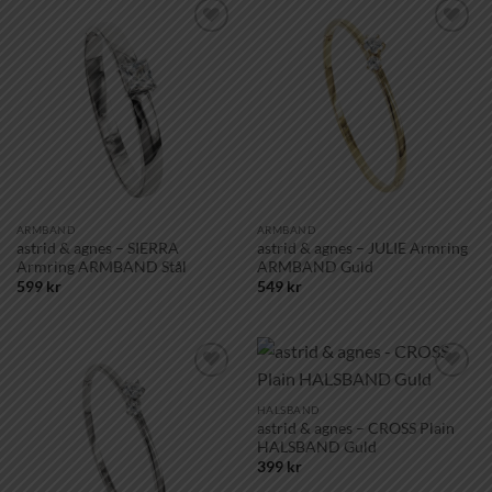
Lägg till i
Lägg till i
önskelistan!
önskelistan!
ARMBAND
ARMBAND
astrid & agnes – SIERRA
astrid & agnes – JULIE Armring
Armring ARMBAND Stål
ARMBAND Guld
599
kr
549
kr
Lägg till i
Lägg till i
önskelistan!
önskelistan!
HALSBAND
astrid & agnes – CROSS Plain
HALSBAND Guld
399
kr