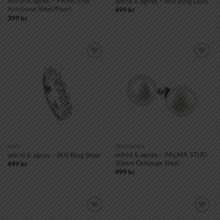
astrid & agnes – PRINCESS
astrid & agnes – IRIS Ring Gold
Armband Steel/Pearl
499
kr
399
kr
Lägg till i
Lägg till i
önskelistan!
önskelistan!
RING
ÖRHÄNGEN
astrid & agnes – PALMA STUD
astrid & agnes – IRIS Ring Steel
10mm Örhänge Steel
499
kr
499
kr
Lägg till i
Lägg till i