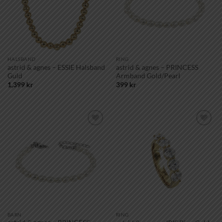
HALSBAND
RING
astrid & agnes – ESSIE Halsband
astrid & agnes – PRINCESS
Guld
Armband Gold/Pearl
1,399
kr
399
kr
Lägg till i
Lägg till i
önskelistan!
önskelistan!
BARN
RING