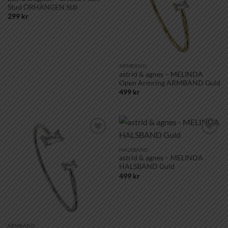
Stud ÖRHÄNGEN Stål
299
kr
ARMBAND
astrid & agnes – MELINDA
Open Armring ARMBAND Guld
499
kr
Lägg till i
Lägg till i
önskelistan!
önskelistan!
HALSBAND
astrid & agnes – MELINDA
HALSBAND Guld
499
kr
ARMBAND