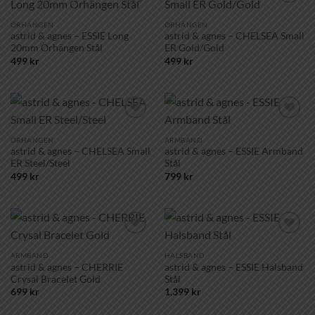
Lägg till i
Lägg till i
önskelistan!
önskelistan!
ÖRHÄNGEN
ÖRHÄNGEN
astrid & agnes – ESSIE Long
astrid & agnes – CHELSEA Small
20mm Örhängen Stål
ER Gold/Gold
499
kr
499
kr
Lägg till i
Lägg till i
önskelistan!
önskelistan!
ÖRHÄNGEN
ARMBAND
astrid & agnes – CHELSEA Small
astrid & agnes – ESSIE Armband
ER Steel/Steel
Stål
499
kr
799
kr
Lägg till i
Lägg till i
önskelistan!
önskelistan!
ARMBAND
HALSBAND
astrid & agnes – CHERRIE
astrid & agnes – ESSIE Halsband
Crysal Bracelet Gold
Stål
699
kr
1,399
kr