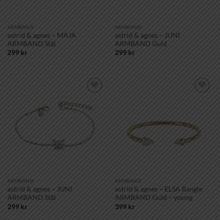
ARMBAND
ARMBAND
astrid & agnes – MAJA
astrid & agnes – JUNI
ARMBAND Stål
ARMBAND Guld
299
kr
299
kr
Lägg till i
Lägg till i
önskelistan!
önskelistan!
ARMBAND
ARMBAND
astrid & agnes – JUNI
astrid & agnes – ELSA Bangle
ARMBAND Stål
ARMBAND Guld – young
299
kr
399
kr