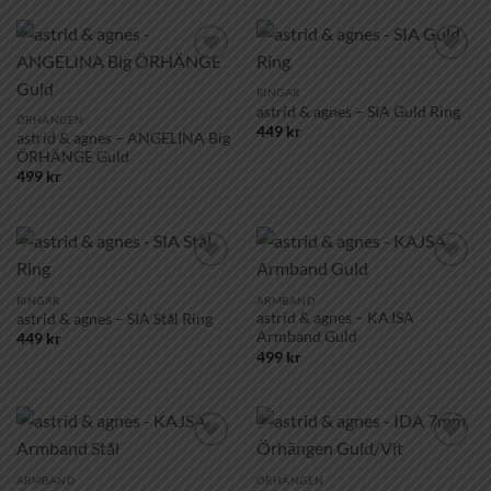
Lägg till i
Lägg till i
önskelistan!
önskelistan!
RINGAR
astrid & agnes – SIA Guld Ring
ÖRHÄNGEN
449
kr
astrid & agnes – ANGELINA Big
ÖRHÄNGE Guld
499
kr
Lägg till i
Lägg till i
önskelistan!
önskelistan!
RINGAR
ARMBAND
astrid & agnes – KAJSA
astrid & agnes – SIA Stål Ring
Armband Guld
449
kr
499
kr
Lägg till i
Lägg till i
önskelistan!
önskelistan!
ARMBAND
ÖRHÄNGEN