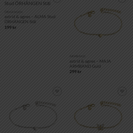
Lägg till i
Lägg till i
önskelistan!
önskelistan!
ÖRHÄNGEN
astrid & agnes – ALMA Stud
ÖRHÄNGEN Stål
199
kr
ARMBAND
astrid & agnes – MAJA
ARMBAND Guld
299
kr
Lägg till i
Lägg till i
önskelistan!
önskelistan!