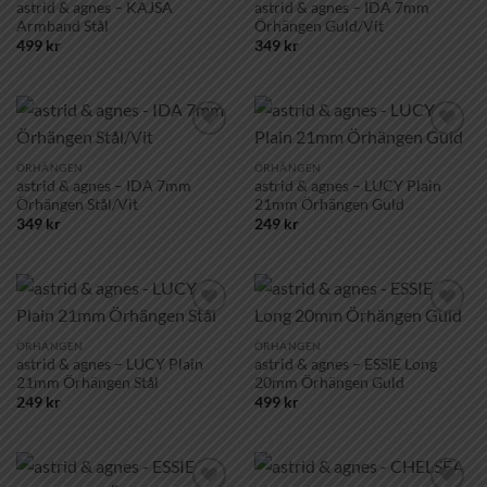
astrid & agnes – KAJSA
astrid & agnes – IDA 7mm
Armband Stål
Örhängen Guld/Vit
499
kr
349
kr
Lägg till i
Lägg till i
önskelistan!
önskelistan!
ÖRHÄNGEN
ÖRHÄNGEN
astrid & agnes – IDA 7mm
astrid & agnes – LUCY Plain
Örhängen Stål/Vit
21mm Örhängen Guld
349
kr
249
kr
Lägg till i
Lägg till i
önskelistan!
önskelistan!
ÖRHÄNGEN
ÖRHÄNGEN
astrid & agnes – LUCY Plain
astrid & agnes – ESSIE Long
21mm Örhängen Stål
20mm Örhängen Guld
249
kr
499
kr