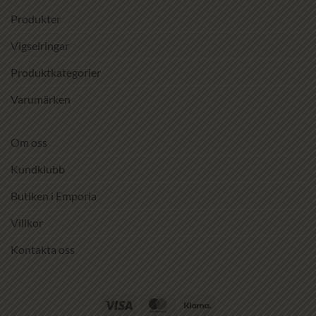
Produkter
Vigselringar
Produktkategorier
Varumärken
Om oss
Kundklubb
Butiken i Emporia
Villkor
Kontakta oss
Visa
MasterCard
Klarna