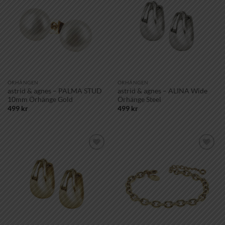
önskelistan!
önskelistan!
ÖRHÄNGEN
ÖRHÄNGEN
astrid & agnes – PALMA STUD
astrid & agnes – ALINA Wide
10mm Örhänge Gold
Örhänge Steel
499
kr
499
kr
Lägg till i
Lägg till i
önskelistan!
önskelistan!