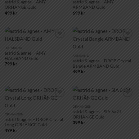
astrid & agnes – AMY
astrid & agnes – AMY
ÖRHÄNGE Guld
ARMBAND Guld
499
kr
699
kr
Lägg till i
Lägg till i
önskelistan!
önskelistan!
HALSBAND
astrid & agnes – AMY
ARMBAND
HALSBAND Guld
astrid & agnes – DROP Crystal
799
kr
Bangle ARMBAND Guld
499
kr
Lägg till i
Lägg till i
önskelistan!
önskelistan!
ÖRHÄNGEN
astrid & agnes – SIA 6×21
ÖRHÄNGEN
ÖRHÄNGE Guld
astrid & agnes – DROP Crystal
399
kr
Long ÖRHÄNGE Guld
499
kr