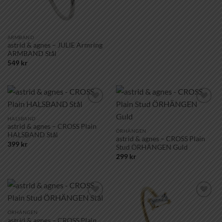
ARMBAND
astrid & agnes – JULIE Armring
ARMBAND Stål
549
kr
Lägg till i
Lägg till i
önskelistan!
önskelistan!
HALSBAND
astrid & agnes – CROSS Plain
ÖRHÄNGEN
HALSBAND Stål
astrid & agnes – CROSS Plain
399
kr
Stud ÖRHÄNGEN Guld
299
kr
Lägg till i
Lägg till i
önskelistan!
önskelistan!
ÖRHÄNGEN
astrid & agnes – CROSS Plain