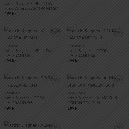
astrid & agnes – MELINDA
Open Armring ARMBAND Stål
499
kr
Lägg till i
Lägg till i
önskelistan!
önskelistan!
HALSBAND
HALSBAND
astrid & agnes – MELINDA
astrid & agnes – CORA
HALSBAND Stål
HALSBAND Guld
499
kr
499
kr
Lägg till i
Lägg till i
önskelistan!
önskelistan!
HALSBAND
ÖRHÄNGEN
astrid & agnes – CORA
astrid & agnes – ALMA Stud
HALSBAND Stål
ÖRHÄNGEN Guld
499
kr
199
kr