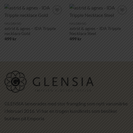
Lägg till i
Lägg till i
önskelistan!
önskelistan!
HALSBAND
HALSBAND
astrid & agnes – IDA Tripple
astrid & agnes – IDA Tripple
necklace Gold
Necklace Steel
499
kr
499
kr
GLENSIA lanserades med stor framgång som nytt varumärke
i februari 2016. Vi har en trogen kundkrets som besöker
butiken på Emporia