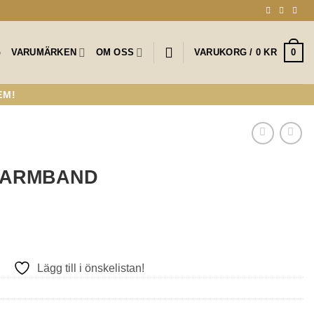
0
G
VARUMÄRKEN
OM OSS
VARUKORG /
0
KR
EM!
Y ARMBAND
Lägg till i önskelistan!