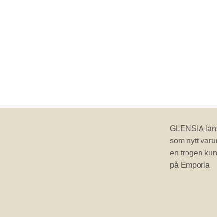
GLENSIA lans
som nytt varu
en trogen kun
på Emporia