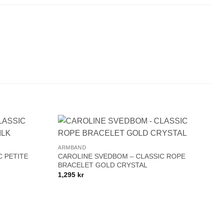
+
Lägg till i
Lägg till i
ARMBAND
önskelistan!
önskelistan!
C PETITE
CAROLINE SVEDBOM – CLASSIC ROPE
BRACELET GOLD CRYSTAL
1,295
kr