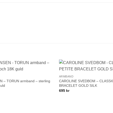
+
Lägg till i
ARMBAND
önskelistan!
– TORUN armband – sterling
CAROLINE SVEDBOM – CLASSI
guld
BRACELET GOLD SILK
695
kr