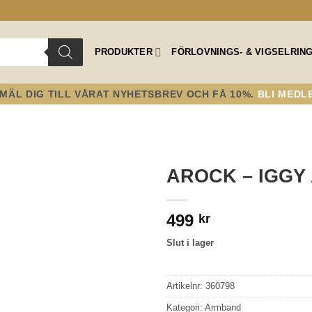
PRODUKTER
FÖRLOVNINGS- & VIGSELRIN
MÄL DIG TILL VÅRAT NYHETSBREV OCH FÅ 10%.
BLI MEDL
AROCK – IGG
Lägg till i
499
önskelistan!
kr
Slut i lager
Artikelnr:
360798
Kategori:
Armband