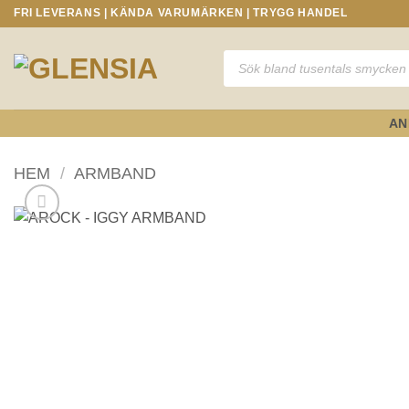
Skip
FRI LEVERANS | KÄNDA VARUMÄRKEN | TRYGG HANDEL
to
content
Produktsökning
AN
HEM
/
ARMBAND