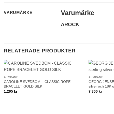
Varumärke
VARUMÄRKE
AROCK
RELATERADE PRODUKTER
+
+
Lägg till i
ARMBAND
ARMBAND
önskelistan!
CAROLINE SVEDBOM – CLASSIC ROPE
GEORG JENSEN 
BRACELET GOLD SILK
silver och 18K 
1,295
kr
7,300
kr