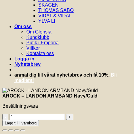
SKAGEN
THOMAS SABO
VIDAL & VIDAL
YLVA LI
Om oss
Om Glensia
Kundklubb
Butik i Emporia
Villkor
Kontakta oss
Logga in
Nyhetsbrev
anmäl dig till vårat nyhetsbrev och få 10%.
Bli
medlem!
AROCK – LANDON ARMBAND Navy/Guld
Beställningsvara
AROCK
-
Lägg till i varukorg
LANDON
ARMBAND