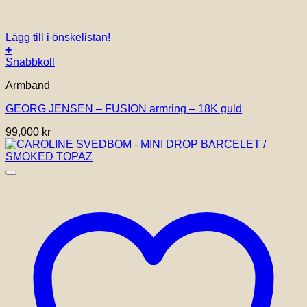
Lägg till i önskelistan!
+
Den
Snabbkoll
här
Armband
produkten
har
GEORG JENSEN – FUSION armring – 18K guld
flera
varianter.
99,000
kr
De
olika
alternativen
kan
väljas
på
produktsidan