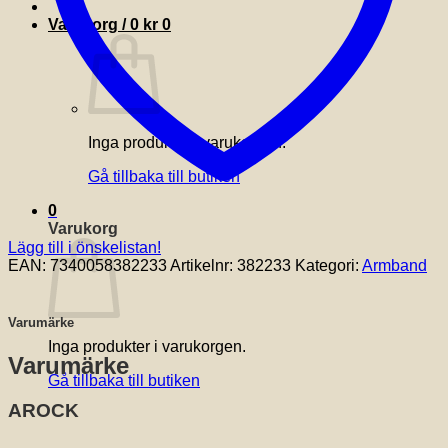
Varukorg /
0
kr
0
Inga produkter i varukorgen.
Gå tillbaka till butiken
0
Varukorg
Lägg till i önskelistan!
EAN:
7340058382233
Artikelnr:
382233
Kategori:
Armband
Varumärke
Inga produkter i varukorgen.
Varumärke
Gå tillbaka till butiken
AROCK