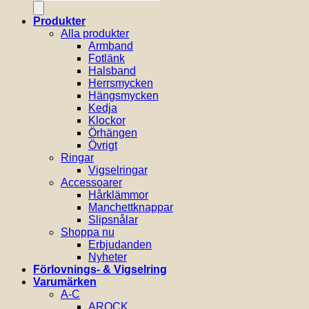
Produkter
Alla produkter
Armband
Fotlänk
Halsband
Herrsmycken
Hängsmycken
Kedja
Klockor
Örhängen
Övrigt
Ringar
Vigselringar
Accessoarer
Hårklämmor
Manchettknappar
Slipsnålar
Shoppa nu
Erbjudanden
Nyheter
Förlovnings- & Vigselring
Varumärken
A-C
AROCK