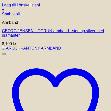
Lägg till i önskelistan!
+
Den
Snabbkoll
här
Armband
produkten
har
GEORG JENSEN – TORUN armband– sterling silver med
flera
diamanter
varianter.
De
8,100
kr
olika
alternativen
kan
väljas
på
produktsidan