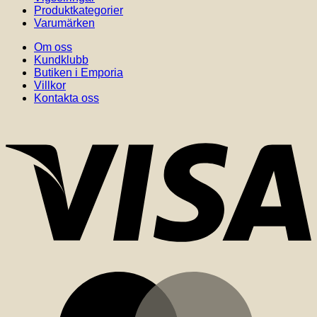
Produktkategorier
Varumärken
Om oss
Kundklubb
Butiken i Emporia
Villkor
Kontakta oss
V
M