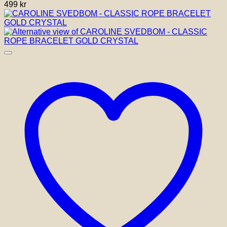
499
kr