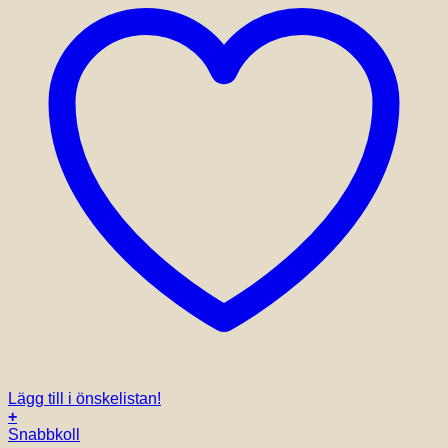
Lägg till i önskelistan!
+
Den
Snabbkoll