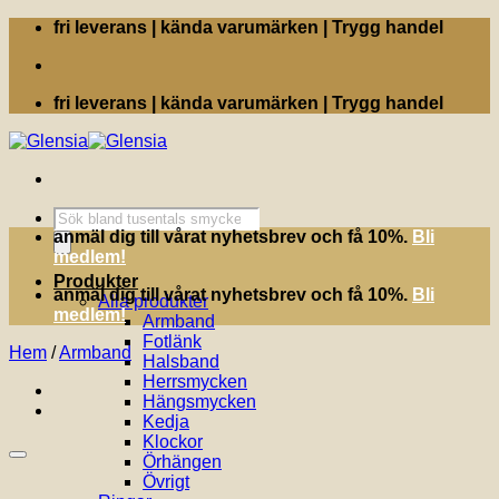
Skip
fri leverans | kända varumärken | Trygg handel
to
content
fri leverans | kända varumärken | Trygg handel
Produktsökning
anmäl dig till vårat nyhetsbrev och få 10%.
Bli
medlem!
Produkter
anmäl dig till vårat nyhetsbrev och få 10%.
Bli
Alla produkter
medlem!
Armband
Fotlänk
Hem
/
Armband
Halsband
Herrsmycken
Hängsmycken
Kedja
Klockor
Örhängen
Övrigt