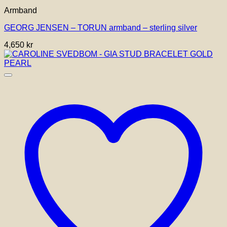
här
Armband
produkten
har
GEORG JENSEN – TORUN armband – sterling silver
flera
varianter.
4,650
kr
De
olika
alternativen
kan
väljas
på
produktsidan