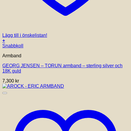
Lägg till i önskelistan!
+
Den
Snabbkoll
här
Armband
produkten
har
GEORG JENSEN – TORUN armband – sterling silver och
flera
18K guld
varianter.
De
7,300
kr
olika
alternativen
kan
väljas
på
produktsidan