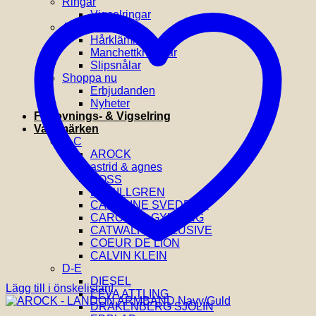
Ringar
Vigselringar
Accessoarer
Hårklämmor
Manchettknappar
Slipsnålar
Shoppa nu
Erbjudanden
Nyheter
Förlovnings- & Vigselring
Varumärken
A-C
AROCK
astrid & agnes
BOSS
BY BILLGREN
CAROLINE SVEDBOM
CAROLINA GYNNING
CATWALK EXCLUSIVE
COEUR DE LION
CALVIN KLEIN
D-E
DIESEL
Lägg till i önskelistan!
EFVA ATTLING
DRAKENBERG SJÖLIN