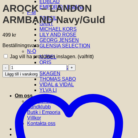
EDBLAD
AROCK – LANDON
EMPORIO ARMANI
F-M
ARMBAND Navy/Guld
FOSSIL
GANT
MICHAEL KORS
LILY AND ROSE
499
kr
GEORG JENSEN
Beställningsvara
GLENSIA SELECTION
N-Ö
Jag vill ha produkten inslagen.
(valfritt)
NOBEL
ORIS
AROCK
SIF JAKOBS
-
SKAGEN
Lägg till i varukorg
LANDON
THOMAS SABO
ARMBAND
VIDAL & VIDAL
Navy/Guld
YLVA LI
mängd
Om oss
Om Glensia
Kundklubb
Butik i Emporia
Villkor
Kontakta oss