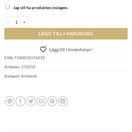
Jag vill ha produkten inslagen.
astrid & agnes - CHLOE 8mm ARMBAND Guld mängd
LÄGG TILL I VARUKORG
Lägg till i önskelistan!
EAN:
7340058376010
Artikelnr:
376010
Kategori:
Armband