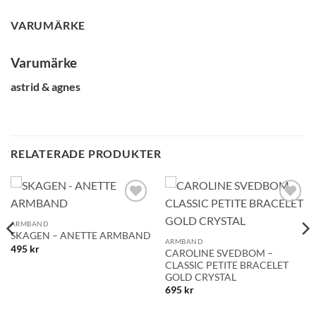
VARUMÄRKE
GLENSIA KUNDKLUBB
Bli medlem idag och få 10% rabatt på ditt första köp
Varumärke
E-post
astrid & agnes
Namn
RELATERADE PRODUKTER
Mobilnummer
Lägg till i
Lägg till i
önskelistan!
önskelistan!
ARMBAND
SKAGEN – ANETTE ARMBAND
BLI MEDLEM
ARMBAND
495
kr
CAROLINE SVEDBOM –
CLASSIC PETITE BRACELET
GOLD CRYSTAL
695
kr