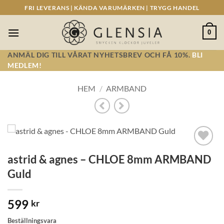
Skip
FRI LEVERANS | KÄNDA VARUMÄRKEN | TRYGG HANDEL
to
content
0
ANMÄL DIG TILL VÅRAT NYHETSBREV OCH FÅ 10%.
BLI
MEDLEM!
HEM
/
ARMBAND
Lägg till i
astrid & agnes – CHLOE 8mm ARMBAND
önskelistan!
Guld
599
kr
Beställningsvara