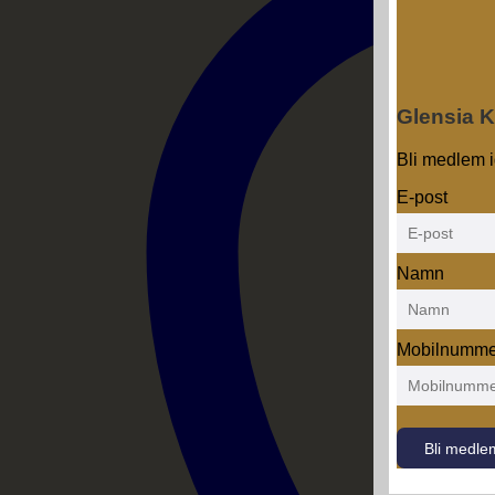
Glensia 
Bli medlem i
E-post
Namn
Mobilnumme
Bli medle