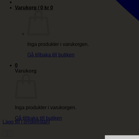
Varukorg /
0
kr
0
Inga produkter i varukorgen.
Gå tillbaka till butiken
0
Varukorg
Inga produkter i varukorgen.
Gå tillbaka till butiken
Lägg till i önskelistan!