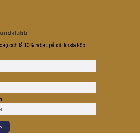
Kundklubb
dag och få 10% rabatt på ditt första köp
r
m