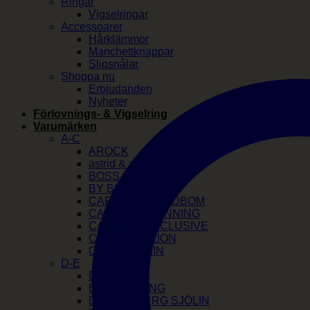
Ringar
Vigselringar
Accessoarer
Hårklämmor
Manchettknappar
Slipsnålar
Shoppa nu
Erbjudanden
Nyheter
Förlovnings- & Vigselring
Varumärken
A-C
AROCK
astrid & agnes
BOSS
BY BILLGREN
CAROLINE SVEDBOM
CAROLINA GYNNING
CATWALK EXCLUSIVE
COEUR DE LION
CALVIN KLEIN
D-E
DIESEL
EFVA ATTLING
DRAKENBERG SJÖLIN