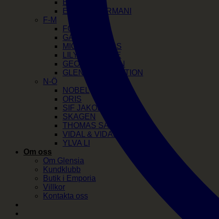
EDBLAD
EMPORIO ARMANI
F-M
FOSSIL
GANT
MICHAEL KORS
LILY AND ROSE
GEORG JENSEN
GLENSIA SELECTION
N-Ö
NOBEL
ORIS
SIF JAKOBS
SKAGEN
THOMAS SABO
VIDAL & VIDAL
YLVA LI
Om oss
Om Glensia
Kundklubb
Butik i Emporia
Villkor
Kontakta oss