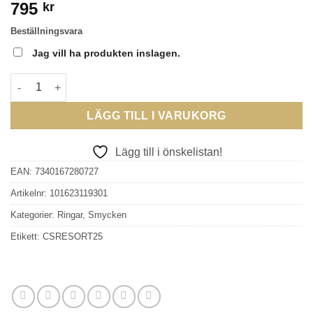
795
kr
Beställningsvara
Jag vill ha produkten inslagen.
CAROLINE SVEDBOM - CLASSIC DROP RING RHODIUM LAGUNA
LÄGG TILL I VARUKORG
Lägg till i önskelistan!
EAN:
7340167280727
Artikelnr:
101623119301
Kategorier:
Ringar
,
Smycken
Etikett:
CSRESORT25