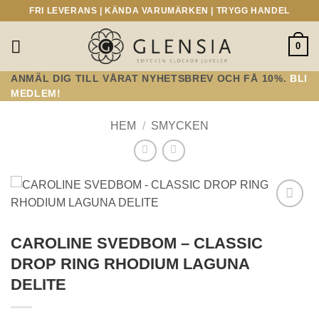
Skip
FRI LEVERANS | KÄNDA VARUMÄRKEN | TRYGG HANDEL
to
content
0
ANMÄL DIG TILL VÅRAT NYHETSBREV OCH FÅ 10%.
BLI
MEDLEM!
HEM
/
SMYCKEN
Lägg till i
önskelistan!
CAROLINE SVEDBOM – CLASSIC
DROP RING RHODIUM LAGUNA
DELITE