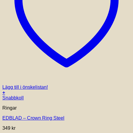
Lägg till i önskelistan!
+
Den
Snabbkoll
här
Ringar
produkten
har
EDBLAD – Crown Ring Steel
flera
varianter.
349
kr
De