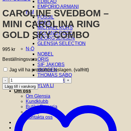
EDBLAD
EMPORIO ARMANI
CAROLINE SVEDBOM –
F-M
FOSSIL
MINI CAROLINA RING
GANT
MICHAEL KORS
GOLD SKY COMBO
LILY AND ROSE
GEORG JENSEN
GLENSIA SELECTION
N-Ö
995
kr
NOBEL
Beställningsvara
ORIS
SIF JAKOBS
Jag vill ha produkten inslagen.
(valfritt)
SKAGEN
THOMAS SABO
CAROLINE
VIDAL & VIDAL
SVEDBOM
YLVA LI
Lägg till i varukorg
-
Om oss
MINI
Om Glensia
CAROLINA
Kundklubb
RING
Butik i Emporia
GOLD
Villkor
SKY
Kontakta oss
COMBO
mängd