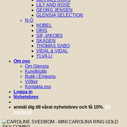
LILY AND ROSE
GEORG JENSEN
GLENSIA SELECTION
N-Ö
NOBEL
ORIS
SIF JAKOBS
SKAGEN
THOMAS SABO
VIDAL & VIDAL
YLVA LI
Om oss
Om Glensia
Kundklubb
Butik i Emporia
Villkor
Kontakta oss
Logga in
Nyhetsbrev
anmäl dig till vårat nyhetsbrev och få 10%.
Bli
medlem!