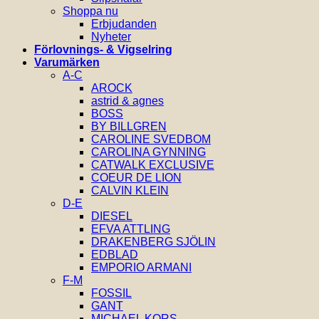
Shoppa nu
Erbjudanden
Nyheter
Förlovnings- & Vigselring
Varumärken
A-C
AROCK
astrid & agnes
BOSS
BY BILLGREN
CAROLINE SVEDBOM
CAROLINA GYNNING
CATWALK EXCLUSIVE
COEUR DE LION
CALVIN KLEIN
D-E
DIESEL
EFVA ATTLING
DRAKENBERG SJÖLIN
EDBLAD
EMPORIO ARMANI
F-M
FOSSIL
GANT
MICHAEL KORS