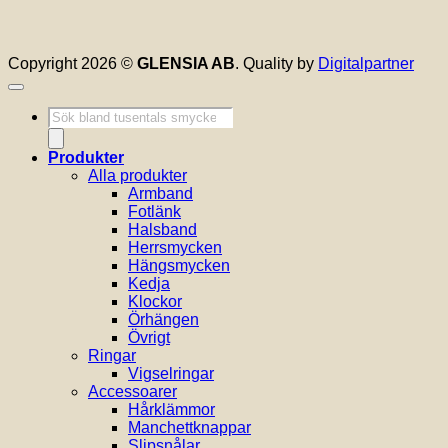
Copyright 2026 ©
GLENSIA AB
. Quality by
Digitalpartner
Produktsökning
Produkter
Alla produkter
Armband
Fotlänk
Halsband
Herrsmycken
Hängsmycken
Kedja
Klockor
Örhängen
Övrigt
Ringar
Vigselringar
Accessoarer
Hårklämmor
Manchettknappar
Slipsnålar