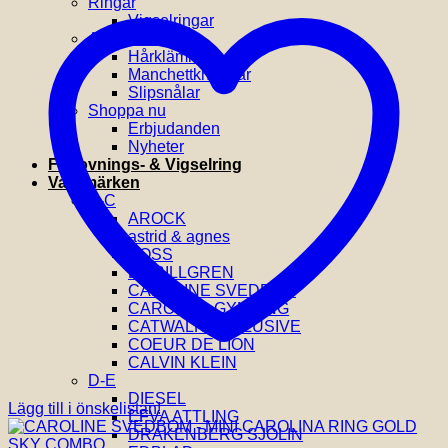
Ringar
Vigselringar
Accessoarer
Hårklämmor
Manchettknappar
Slipsnålar
Shoppa nu
Erbjudanden
Nyheter
Förlovnings- & Vigselring
Varumärken
A-C
AROCK
astrid & agnes
BOSS
BY BILLGREN
CAROLINE SVEDBOM
CAROLINA GYNNING
CATWALK EXCLUSIVE
COEUR DE LION
CALVIN KLEIN
D-E
DIESEL
Lägg till i önskelistan!
EFVA ATTLING
DRAKENBERG SJÖLIN