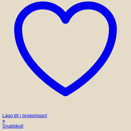
Lägg till i önskelistan!
+
Den
Snabbkoll