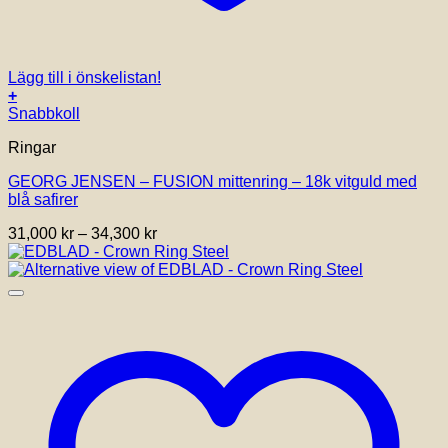
Lägg till i önskelistan!
+
Den
Snabbkoll
här
Ringar
produkten
har
GEORG JENSEN – FUSION mittenring – 18k vitguld med
flera
blå safirer
varianter.
De
Prisintervall:
31,000
kr
–
34,300
kr
olika
31,000 kr
alternativen
till
kan
34,300 kr
väljas
på
produktsidan