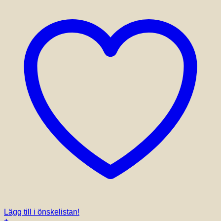
produktsidan
Lägg till i önskelistan!
+