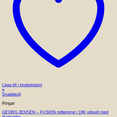
Lägg till i önskelistan!
+
Den
Snabbkoll
här
Ringar
produkten
har
GEORG JENSEN – FUSION mittenring i 18K vitguld med
flera
diamanter