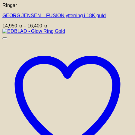
här
Ringar
produkten
har
GEORG JENSEN – FUSION ytterring i 18K guld
flera
varianter.
Prisintervall:
14,950
kr
–
16,400
kr
De
14,950 kr
olika
till
alternativen
16,400 kr
kan
väljas
på
produktsidan