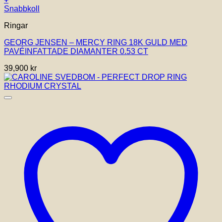
Den
Snabbkoll
här
Ringar
produkten
har
GEORG JENSEN – MERCY RING 18K GULD MED
flera
PAVÉINFATTADE DIAMANTER 0.53 CT
varianter.
De
39,900
kr
olika
alternativen
kan
väljas
på
produktsidan