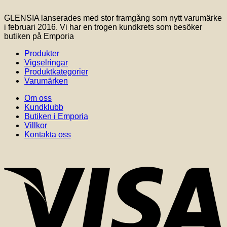
olika
alternativen
GLENSIA lanserades med stor framgång som nytt varumärke
kan
i februari 2016. Vi har en trogen kundkrets som besöker
väljas
butiken på Emporia
på
produktsidan
Produkter
Vigselringar
Produktkategorier
Varumärken
Om oss
Kundklubb
Butiken i Emporia
Villkor
Kontakta oss
V