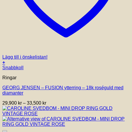
Lägg till i önskelistan!
+
Den
Snabbkoll
här
Ringar
produkten
har
GEORG JENSEN – FUSION ytterring – 18k roséguld med
flera
diamanter
varianter.
De
Prisintervall:
29,900
kr
–
33,500
kr
olika
29,900 kr
alternativen
till
kan
33,500 kr
väljas
på
produktsidan