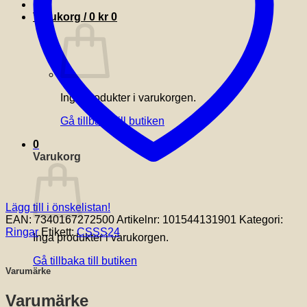
Varukorg /
0
kr
0
Inga produkter i varukorgen.
Gå tillbaka till butiken
0
Varukorg
Lägg till i önskelistan!
EAN:
7340167272500
Artikelnr:
101544131901
Kategori:
Ringar
Etikett:
CSSS24
Inga produkter i varukorgen.
Gå tillbaka till butiken
Varumärke
Varumärke