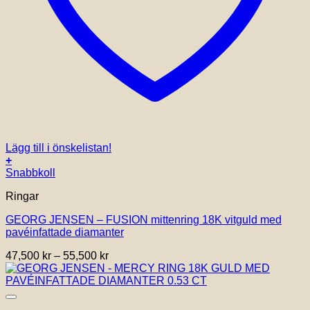
Lägg till i önskelistan!
+
Den
Snabbkoll
här
Ringar
produkten
har
GEORG JENSEN – FUSION mittenring 18K vitguld med
flera
pavéinfattade diamanter
varianter.
De
Prisintervall:
47,500
kr
–
55,500
kr
olika
47,500 kr
alternativen
till
kan
55,500 kr
väljas
på