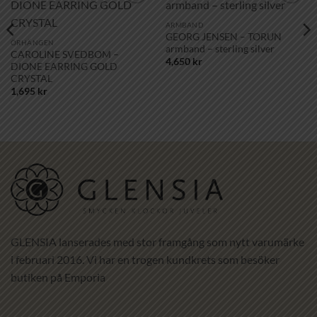
Lägg till i
Lägg till i
önskelistan!
önskelistan!
ARMBAND
GEORG JENSEN – TORUN
ÖRHÄNGEN
armband – sterling silver
CAROLINE SVEDBOM –
4,650
kr
DIONE EARRING GOLD
CRYSTAL
1,695
kr
GLENSIA lanserades med stor framgång som nytt varumärke
i februari 2016. Vi har en trogen kundkrets som besöker
butiken på Emporia