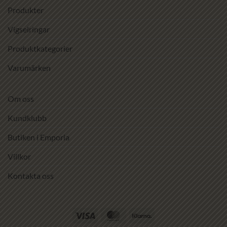
Produkter
Vigselringar
Produktkategorier
Varumärken
Om oss
Kundklubb
Butiken i Emporia
Villkor
Kontakta oss
Visa
MasterCard
Klarna