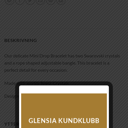
BESKRIVNING
Our delicate Mini Drop Bracelet has two Swarovski crystals
and a rope shaped adjustable bangle. This bracelet is a
perfect detail for every occasion.
Made with worlds finest Crystals
Designed in Sweden, handmade in Greece
GLENSIA KUNDKLUBB
YTTERLIGARE INFORMATION