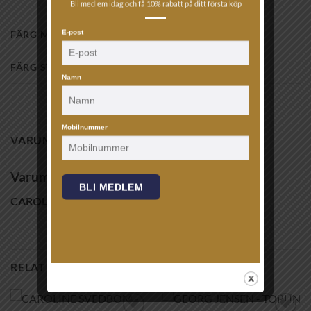
Bli medlem idag och få 10% rabatt på ditt första köp
E-post
FÄRG METAL
18K Gold
FÄRG STEN
SILK
Namn
Mobilnummer
VARUMÄRKE
Varumärke
BLI MEDLEM
CAROLINE SVEDBOM
RELATERADE PRODUKTER