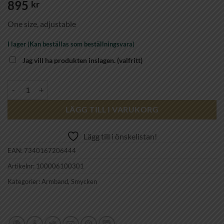
895
kr
One size, adjustable
I lager (Kan beställas som beställningsvara)
Jag vill ha produkten inslagen.
(valfritt)
CAROLINE SVEDBOM - MINI DROP BRACELET GOLD SILK mängd
LÄGG TILL I VARUKORG
Lägg till i önskelistan!
EAN:
7340167206444
Artikelnr:
100006100301
Kategorier:
Armband
,
Smycken