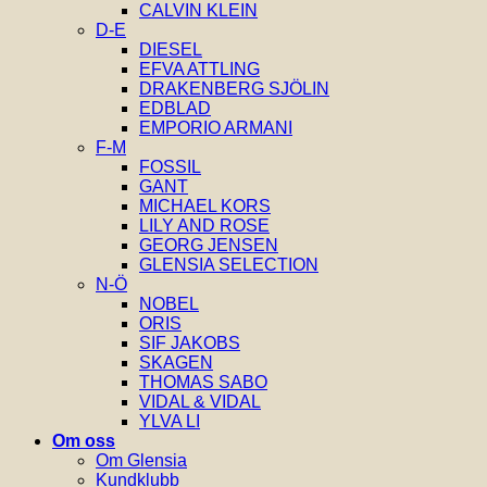
CALVIN KLEIN
D-E
DIESEL
EFVA ATTLING
DRAKENBERG SJÖLIN
EDBLAD
EMPORIO ARMANI
F-M
FOSSIL
GANT
MICHAEL KORS
LILY AND ROSE
GEORG JENSEN
GLENSIA SELECTION
N-Ö
NOBEL
ORIS
SIF JAKOBS
SKAGEN
THOMAS SABO
VIDAL & VIDAL
YLVA LI
Om oss
Om Glensia
Kundklubb