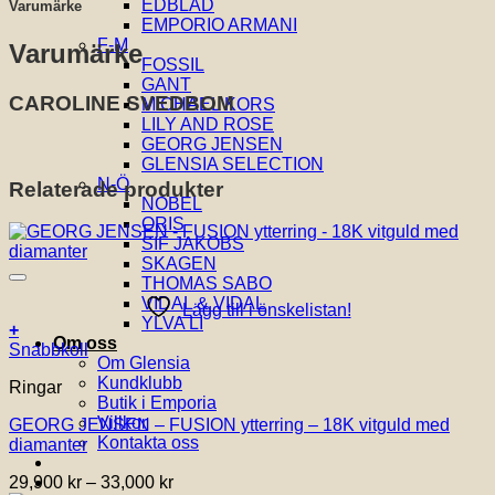
EDBLAD
Varumärke
mängd
EMPORIO ARMANI
F-M
Varumärke
FOSSIL
GANT
CAROLINE SVEDBOM
MICHAEL KORS
LILY AND ROSE
GEORG JENSEN
GLENSIA SELECTION
N-Ö
Relaterade produkter
NOBEL
ORIS
SIF JAKOBS
SKAGEN
THOMAS SABO
VIDAL & VIDAL
Lägg till i önskelistan!
YLVA LI
+
Om oss
Den
Snabbkoll
Om Glensia
här
Kundklubb
Ringar
produkten
Butik i Emporia
har
Villkor
GEORG JENSEN – FUSION ytterring – 18K vitguld med
flera
Kontakta oss
diamanter
varianter.
De
Prisintervall:
29,900
kr
–
33,000
kr
olika