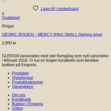
alternativen
16,400 kr
kan
Lägg till i önskelistan!
väljas
+
på
Den
Snabbkoll
produktsidan
här
Ringar
produkten
har
GEORG JENSEN – MERCY RING SMALL Sterling silver
flera
varianter.
2,950
kr
De
olika
alternativen
GLENSIA lanserades med stor framgång som nytt varumärke
kan
i februari 2016. Vi har en trogen kundkrets som besöker
väljas
butiken på Emporia
på
produktsidan
Produkter
Vigselringar
Produktkategorier
Varumärken
Om oss
Kundklubb
Butiken i Emporia
Villkor