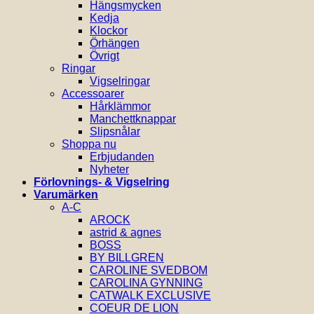
Hängsmycken
Kedja
Klockor
Örhängen
Övrigt
Ringar
Vigselringar
Accessoarer
Hårklämmor
Manchettknappar
Slipsnålar
Shoppa nu
Erbjudanden
Nyheter
Förlovnings- & Vigselring
Varumärken
A-C
AROCK
astrid & agnes
BOSS
BY BILLGREN
CAROLINE SVEDBOM
CAROLINA GYNNING
CATWALK EXCLUSIVE
COEUR DE LION