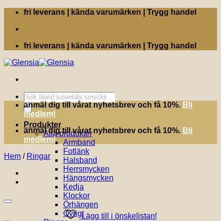
Skip
fri leverans | kända varumärken | Trygg handel
to
content
fri leverans | kända varumärken | Trygg handel
Produktsökning
anmäl dig till vårat nyhetsbrev och få 10%.
Bli
medlem!
Produkter
anmäl dig till vårat nyhetsbrev och få 10%.
Bli
Alla produkter
medlem!
Armband
Fotlänk
Hem
/
Ringar
Halsband
Herrsmycken
Hängsmycken
Kedja
Klockor
Örhängen
Övrigt
Lägg till i önskelistan!