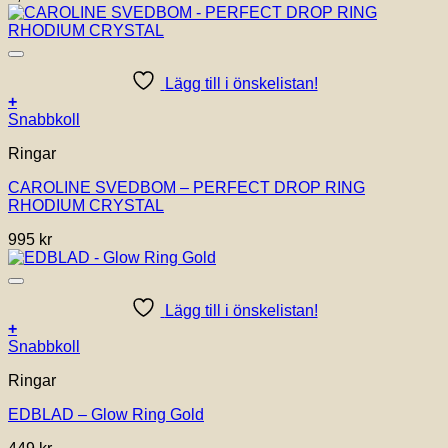
olika
alternativen
kan
väljas
Lägg till i önskelistan!
på
+
produktsidan
Snabbkoll
Ringar
CAROLINE SVEDBOM – PERFECT DROP RING
RHODIUM CRYSTAL
995
kr
Lägg till i önskelistan!
+
Den
Snabbkoll
här
Ringar
produkten
har
EDBLAD – Glow Ring Gold
flera
varianter.