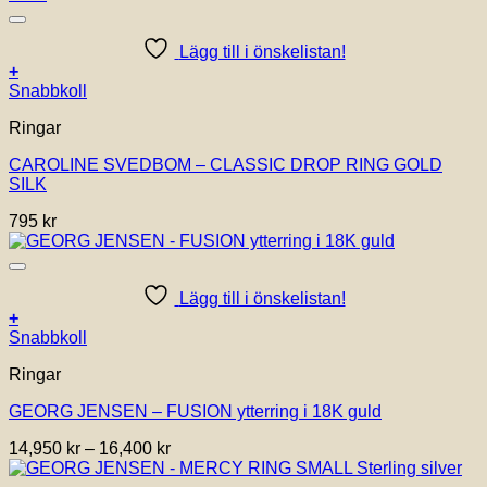
16,400 kr
kan
väljas
Lägg till i önskelistan!
på
+
produktsidan
Snabbkoll
Ringar
CAROLINE SVEDBOM – CLASSIC DROP RING GOLD
SILK
795
kr
Lägg till i önskelistan!
+
Den
Snabbkoll
här
Ringar
produkten
har
GEORG JENSEN – FUSION ytterring i 18K guld
flera
varianter.
Prisintervall:
14,950
kr
–
16,400
kr
De
14,950 kr
olika
till