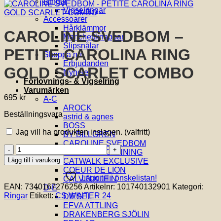
Ringar
Vigselringar
Accessoarer
Hårklämmor
CAROLINE SVEDBOM –
Manchettknappar
Slipsnålar
PETITE CAROLINA RING
Shoppa nu
Erbjudanden
GOLD SCARLET COMBO
Nyheter
Förlovnings- & Vigselring
Varumärken
695
kr
A-C
AROCK
Beställningsvara
astrid & agnes
BOSS
Jag vill ha produkten inslagen.
(valfritt)
BY BILLGREN
CAROLINE SVEDBOM
CAROLINE
CAROLINA GYNNING
SVEDBOM
Lägg till i varukorg
CATWALK EXCLUSIVE
-
COEUR DE LION
PETITE
Lägg till i önskelistan!
CALVIN KLEIN
CAROLINA
EAN:
7340167276256
Artikelnr:
101740132901
Kategori:
D-E
RING
Ringar
Etikett:
CS WINTER 24
DIESEL
GOLD
EFVA ATTLING
SCARLET
DRAKENBERG SJÖLIN
COMBO