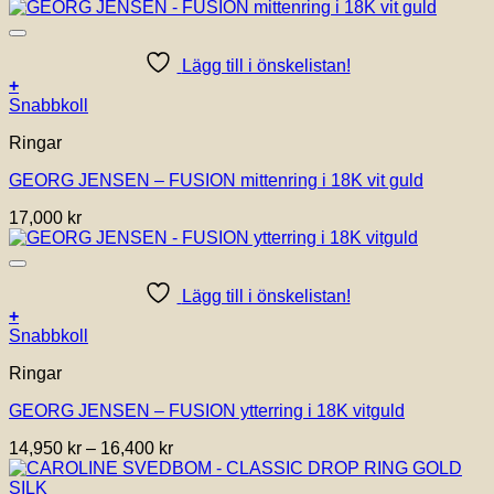
olika
alternativen
kan
Lägg till i önskelistan!
väljas
+
på
Den
Snabbkoll
produktsidan
här
Ringar
produkten
har
GEORG JENSEN – FUSION mittenring i 18K vit guld
flera
varianter.
17,000
kr
De
olika
alternativen
kan
Lägg till i önskelistan!
väljas
+
på
Den
Snabbkoll
produktsidan
här
Ringar
produkten
har
GEORG JENSEN – FUSION ytterring i 18K vitguld
flera
varianter.
Prisintervall:
14,950
kr
–
16,400
kr
De
14,950 kr
olika
till
alternativen