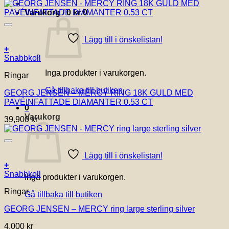
29,900 kr
alternativen
till
Varukorg /
0
kr
0
kan
33,000 kr
väljas
på
Lägg till i önskelistan!
produktsidan
+
Den
Snabbkoll
här
Inga produkter i varukorgen.
Ringar
produkten
har
Gå tillbaka till butiken
GEORG JENSEN – MERCY RING 18K GULD MED
flera
PAVÉINFATTADE DIAMANTER 0.53 CT
varianter.
0
De
Varukorg
39,900
kr
olika
alternativen
kan
väljas
Lägg till i önskelistan!
på
+
produktsidan
Den
Snabbkoll
Inga produkter i varukorgen.
här
Ringar
produkten
Gå tillbaka till butiken
har
GEORG JENSEN – MERCY ring large sterling silver
flera
varianter.
4,000
kr
De