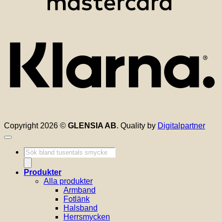
K
Copyright 2026 ©
GLENSIA AB
. Quality by
Digitalpartner
Produktsökning
Produkter
Alla produkter
Armband
Fotlänk
Halsband
Herrsmycken