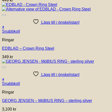
449
kr
De
olika
alternativen
kan
väljas
Lägg till i önskelistan!
på
+
produktsidan
Den
Snabbkoll
här
Ringar
produkten
har
EDBLAD – Crown Ring Steel
flera
varianter.
349
kr
De
olika
alternativen
kan
Lägg till i önskelistan!
väljas
+
på
Den
Snabbkoll
produktsidan
här
Ringar
produkten
har
GEORG JENSEN – MöBIUS RING – sterling silver
flera
varianter.
3,100
kr
De