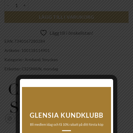
CAROLINE SVEDBOM - PETITE DROP BRACELET GOLD LIGHT SILK 
LÄGG TILL I VARUKORG
Lägg till i önskelistan!
EAN:
7340167280284
Artikelnr:
100118114901
Kategorier:
Armband
,
Smycken
Etiketter:
CS25MAIN
,
morsdag
GLENSIA KUNDKLUBB
Bli medlem idag och få 10% rabatt på ditt första köp