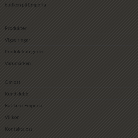
butiken på Emporia
Produkter
Vigselringar
Produktkategorier
Varumärken
Om oss
Kundklubb
Butiken i Emporia
Villkor
Kontakta oss