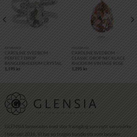
önskelistan!
önskelistan!
ARMBAND
HALSBAND
CAROLINE SVEDBOM –
CAROLINE SVEDBOM –
PERFECT DROP
CLASSIC DROP NECKLACE
BANGLERHODIUM CRYSTAL
RHODIUM VINTAGE ROSE
1,195
kr
1,295
kr
GLENSIA lanserades med stor framgång som nytt varumärke
i februari 2016. Vi har en trogen kundkrets som besöker