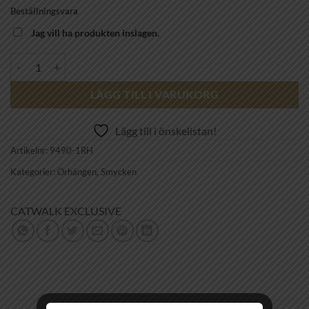
Beställningsvara
Jag vill ha produkten inslagen.
CATWALK EXCLUSIVE - Örhängen Fresh Pearl Flower 925 rhod silve
LÄGG TILL I VARUKORG
Lägg till i önskelistan!
Artikelnr:
9490-1RH
Kategorier:
Örhängen
,
Smycken
CATWALK EXCLUSIVE