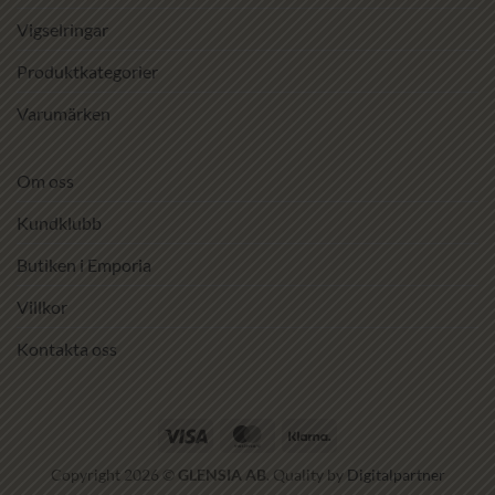
Vigselringar
Produktkategorier
Varumärken
Om oss
Kundklubb
Butiken i Emporia
Villkor
Kontakta oss
Visa
MasterCard
Klarna
Copyright 2026 ©
GLENSIA AB
. Quality by
Digitalpartner