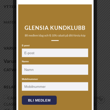
YTTERLIGARE INFORMATION
MATERIAL
sterling silver
GLENSIA KUNDKLUBB
Bli medlem idag och få 10% rabatt på ditt första köp
E-post
VARUMÄRKE
Varumärke
Namn
CATWALK EXCLUSIVE
Mobilnummer
RELATERADE PRODUKTER
BLI MEDLEM
Lägg till i
Lägg till i