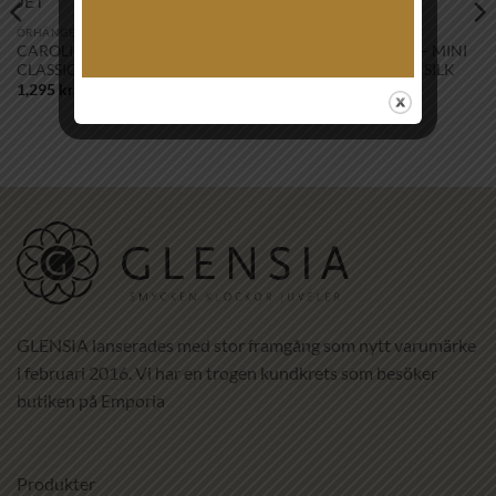
önskelistan!
önskelistan!
ÖRHÄNGEN
ÖRHÄNGEN
CAROLINE SVEDBOM –
CAROLINE SVEDBOM – MINI
CLASSIC DROP EARRING / JET
DROP EARRING GOLD SILK
1,295
kr
995
kr
GLENSIA lanserades med stor framgång som nytt varumärke
i februari 2016. Vi har en trogen kundkrets som besöker
butiken på Emporia
Produkter