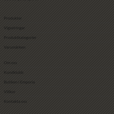
Produkter
Vigselringar
Produktkategorier
Varumärken
Om oss
Kundklubb
Butiken i Emporia
Villkor
Kontakta oss