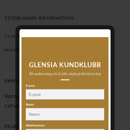
YTTERLIGARE INFORMATION
STORLEK
54
,
56
,
58
,
60
MATERIAL
sterling silver
GLENSIA KUNDKLUBB
Bli medlem idag och få 10% rabatt på ditt första köp
VARUMÄRKE
E-post
Varumärke
Namn
CATWALK EXCLUSIVE
RELATERADE PRODUKTER
Mobilnummer