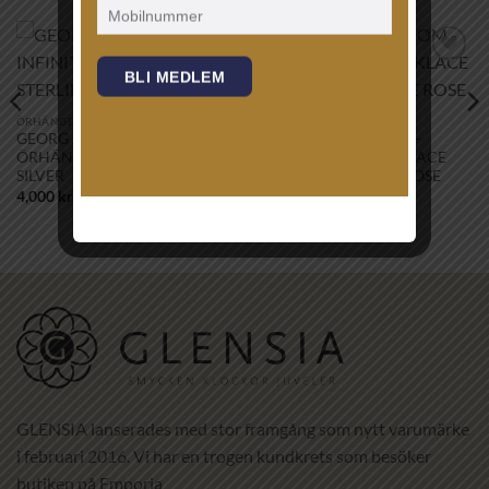
Lägg till i
Lägg till i
BLI MEDLEM
önskelistan!
önskelistan!
ÖRHÄNGEN
HALSBAND
GEORG JENSEN – INFINITY
CAROLINE SVEDBOM –
ÖRHÄNGEN – STERLING
CLASSIC DROP NECKLACE
SILVER
RHODIUM VINTAGE ROSE
4,000
kr
1,295
kr
GLENSIA lanserades med stor framgång som nytt varumärke
i februari 2016. Vi har en trogen kundkrets som besöker
butiken på Emporia