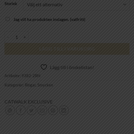
Storlek
Jag vill ha produkten inslagen.
(valfritt)
CATWALK EXCLUSIVE - Ring Flower 925 rhod silver mängd
LÄGG TILL I VARUKORG
Lägg till i önskelistan!
Artikelnr:
9382-2RH
Kategorier:
Ringar
,
Smycken
CATWALK EXCLUSIVE