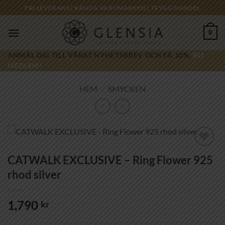
Skip
FRI LEVERANS | KÄNDA VARUMÄRKEN | TRYGG HANDEL
to
content
0
ANMÄL DIG TILL VÅRAT NYHETSBREV OCH FÅ 10%.
BLI
MEDLEM!
HEM
/
SMYCKEN
Lägg till i
CATWALK EXCLUSIVE – Ring Flower 925
önskelistan!
rhod silver
1,790
kr