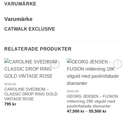
VARUMÄRKE
Varumärke
CATWALK EXCLUSIVE
RELATERADE PRODUKTER
Lägg till i
Lägg till i
önskelistan!
önskelistan!
RINGAR
CAROLINE SVEDBOM –
RINGAR
CLASSIC DROP RING GOLD
GEORG JENSEN – FUSION
VINTAGE ROSE
mittenring 18K vitguld med
795
kr
pavéinfattade diamanter
Prisintervall:
47,500
kr
–
55,500
kr
47,500 kr
till
55,500 kr