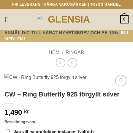
Skip
FRI LEVERANS | KÄNDA VARUMÄRKEN | TRYGG HANDEL
to
content
0
ANMÄL DIG TILL VÅRAT NYHETSBREV OCH FÅ 10%.
BLI
MEDLEM!
HEM
/
RINGAR
Lägg till i
CW – Ring Butterfly 925 förgyllt silver
önskelistan!
1,490
kr
Beställningsvara
Jag vill ha produkten inslagen.
(valfritt)