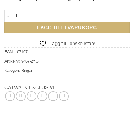
CW - Ring Butterfly 925 förgyllt silver mängd
LÄGG TILL I VARUKORG
Lägg till i önskelistan!
EAN:
107107
Artikelnr:
9467-2YG
Kategori:
Ringar
CATWALK EXCLUSIVE