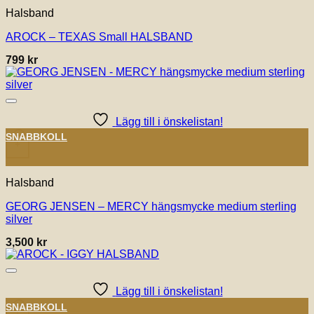
Halsband
AROCK – TEXAS Small HALSBAND
799
kr
Lägg till i önskelistan!
SNABBKOLL
+
Halsband
GEORG JENSEN – MERCY hängsmycke medium sterling
silver
3,500
kr
Lägg till i önskelistan!
SNABBKOLL