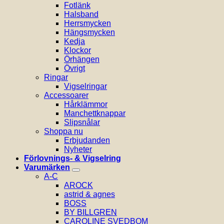
Fotlänk
Halsband
Herrsmycken
Hängsmycken
Kedja
Klockor
Örhängen
Övrigt
Ringar
Vigselringar
Accessoarer
Hårklämmor
Manchettknappar
Slipsnålar
Shoppa nu
Erbjudanden
Nyheter
Förlovnings- & Vigselring
Varumärken
A-C
AROCK
astrid & agnes
BOSS
BY BILLGREN
CAROLINE SVEDBOM