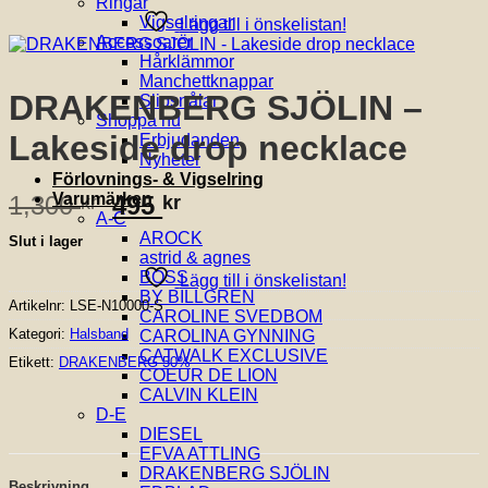
Ringar
Vigselringar
Lägg till i önskelistan!
Accessoarer
Hårklämmor
Manchettknappar
DRAKENBERG SJÖLIN –
Slipsnålar
Shoppa nu
Lakeside drop necklace
Erbjudanden
Nyheter
Förlovnings- & Vigselring
Det
Det
Varumärken
1,300
495
kr
kr
A-C
ursprungliga
nuvarande
AROCK
Slut i lager
priset
priset
astrid & agnes
var:
är:
BOSS
Lägg till i önskelistan!
BY BILLGREN
1,300 kr.
495 kr.
Artikelnr:
LSE-N10000-S
CAROLINE SVEDBOM
Kategori:
Halsband
CAROLINA GYNNING
CATWALK EXCLUSIVE
Etikett:
DRAKENBERG 50%
COEUR DE LION
CALVIN KLEIN
D-E
DIESEL
EFVA ATTLING
DRAKENBERG SJÖLIN
Beskrivning