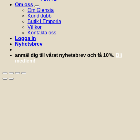
Om oss
Om Glensia
Kundklubb
Butik i Emporia
Villkor
Kontakta oss
Logga in
Nyhetsbrev
anmäl dig till vårat nyhetsbrev och få 10%.
Bli
medlem!