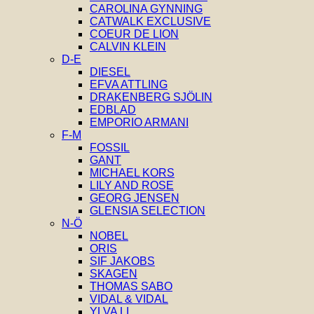
CAROLINA GYNNING
CATWALK EXCLUSIVE
COEUR DE LION
CALVIN KLEIN
D-E
DIESEL
EFVA ATTLING
DRAKENBERG SJÖLIN
EDBLAD
EMPORIO ARMANI
F-M
FOSSIL
GANT
MICHAEL KORS
LILY AND ROSE
GEORG JENSEN
GLENSIA SELECTION
N-Ö
NOBEL
ORIS
SIF JAKOBS
SKAGEN
THOMAS SABO
VIDAL & VIDAL
YLVA LI