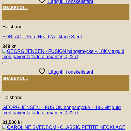
Lägg till i önskelistan!
SNABBKOLL
+
Halsband
EDBLAD – Pure Heart Necklace Steel
349
kr
Lägg till i önskelistan!
SNABBKOLL
+
Halsband
GEORG JENSEN – FUSION hängsmycke – 18K vitt guld
med pavéinfattade diamanter, 0,22 ct
31,500
kr