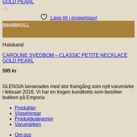
Lägg till i önskelistan!
SNABBKOLL
+
Halsband
CAROLINE SVEDBOM – CLASSIC PETITE NECKLACE
GOLD PEARL
595
kr
GLENSIA lanserades med stor framgång som nytt varumärke
i februari 2016. Vi har en trogen kundkrets som besöker
butiken på Emporia
Produkter
Vigselringar
Produktkategorier
Varumärken
Om oss