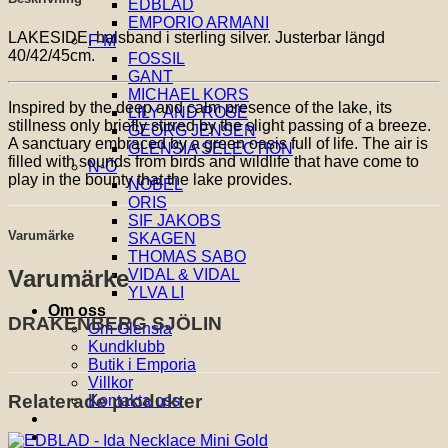
EDBLAD
EMPORIO ARMANI
LAKESIDE, halsband i sterling silver. Justerbar längd
F-M
40/42/45cm.
FOSSIL
GANT
MICHAEL KORS
Inspired by the deep and calm presence of the lake, its
LILY AND ROSE
stillness only briefly stirred by the slight passing of a breeze.
GEORG JENSEN
A sanctuary embraced by a green oasis full of life. The air is
GLENSIA SELECTION
filled with sounds from birds and wildlife that have come to
N-Ö
play in the bounty that the lake provides.
NOBEL
ORIS
SIF JAKOBS
Varumärke
SKAGEN
THOMAS SABO
Varumärke
VIDAL & VIDAL
YLVA LI
Om oss
DRAKENBERG SJÖLIN
Om Glensia
Kundklubb
Butik i Emporia
Villkor
Relaterade produkter
Kontakta oss