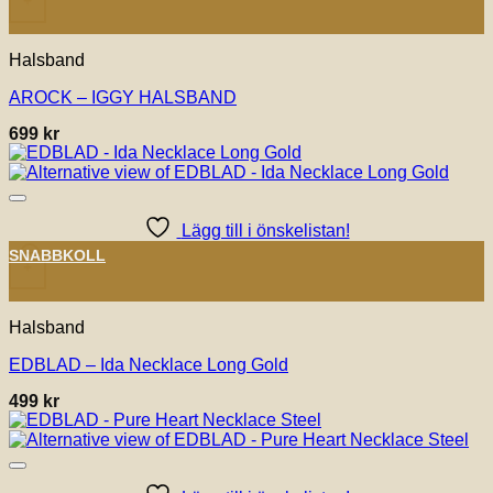
+
Halsband
AROCK – IGGY HALSBAND
699
kr
Lägg till i önskelistan!
SNABBKOLL
+
Halsband
EDBLAD – Ida Necklace Long Gold
499
kr