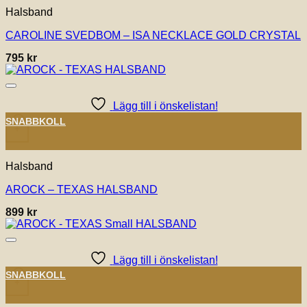
Halsband
CAROLINE SVEDBOM – ISA NECKLACE GOLD CRYSTAL
795
kr
Lägg till i önskelistan!
SNABBKOLL
+
Halsband
AROCK – TEXAS HALSBAND
899
kr
Lägg till i önskelistan!
SNABBKOLL
+