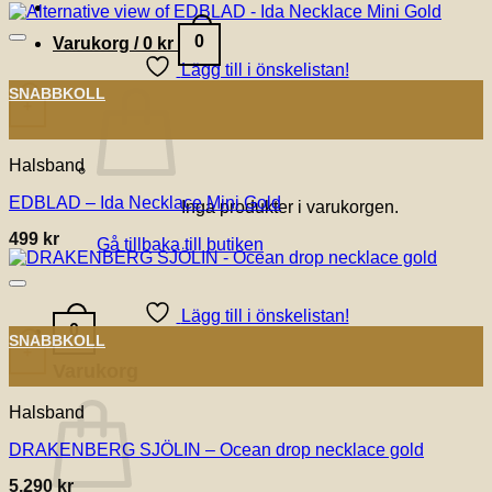
0
Varukorg /
0
kr
Lägg till i önskelistan!
SNABBKOLL
+
Halsband
EDBLAD – Ida Necklace Mini Gold
Inga produkter i varukorgen.
499
kr
Gå tillbaka till butiken
Lägg till i önskelistan!
0
SNABBKOLL
+
Varukorg
Halsband
DRAKENBERG SJÖLIN – Ocean drop necklace gold
5,290
kr