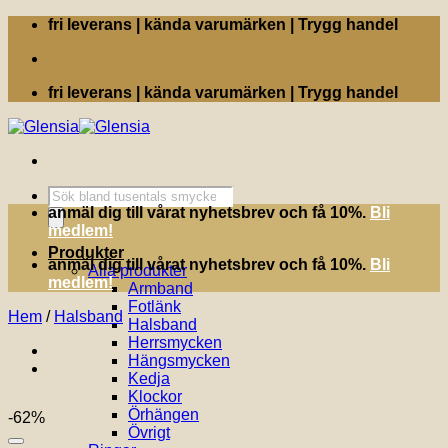
Skip
fri leverans | kända varumärken | Trygg handel
to
content
fri leverans | kända varumärken | Trygg handel
Produktsökning
anmäl dig till vårat nyhetsbrev och få 10%.
Bli
medlem!
Produkter
anmäl dig till vårat nyhetsbrev och få 10%.
Bli
Alla produkter
medlem!
Armband
Fotlänk
Hem
/
Halsband
Halsband
Herrsmycken
Hängsmycken
Kedja
Klockor
Örhängen
-62%
Övrigt