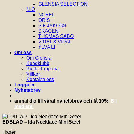
GLENSIA SELECTION
N-Ö
NOBEL
ORIS
SIF JAKOBS
SKAGEN
THOMAS SABO
VIDAL & VIDAL
YLVA LI
Om oss
Om Glensia
Kundklubb
Butik i Emporia
Villkor
Kontakta oss
Logga in
Nyhetsbrev
anmäl dig till vårat nyhetsbrev och få 10%.
Bli
medlem!
EDBLAD – Ida Necklace Mini Steel
I lager