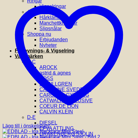
Ringar
Vigselringar
Accessoarer
Hårklämmor
Manchettknappar
Slipsnålar
Shoppa nu
Erbjudanden
Nyheter
Förlovnings- & Vigselring
Varumärken
A-C
AROCK
astrid & agnes
BOSS
BY BILLGREN
CAROLINE SVEDBOM
CAROLINA GYNNING
CATWALK EXCLUSIVE
COEUR DE LION
CALVIN KLEIN
D-E
DIESEL
Lägg till i önskelistan!
EFVA ATTLING
DRAKENBERG SJÖLIN