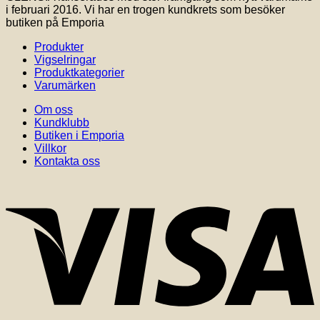
i februari 2016. Vi har en trogen kundkrets som besöker
butiken på Emporia
Produkter
Vigselringar
Produktkategorier
Varumärken
Om oss
Kundklubb
Butiken i Emporia
Villkor
Kontakta oss
V