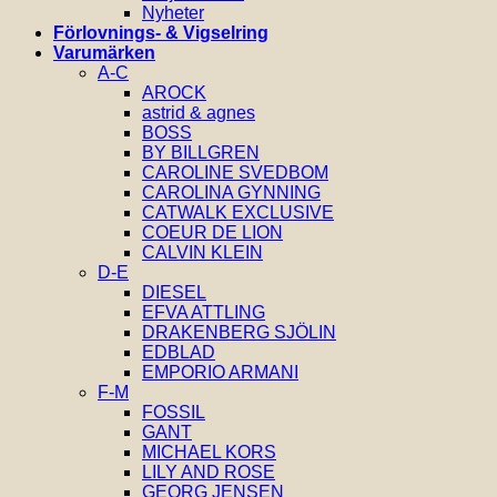
Nyheter
Förlovnings- & Vigselring
Varumärken
A-C
AROCK
astrid & agnes
BOSS
BY BILLGREN
CAROLINE SVEDBOM
CAROLINA GYNNING
CATWALK EXCLUSIVE
COEUR DE LION
CALVIN KLEIN
D-E
DIESEL
EFVA ATTLING
DRAKENBERG SJÖLIN
EDBLAD
EMPORIO ARMANI
F-M
FOSSIL
GANT
MICHAEL KORS
LILY AND ROSE
GEORG JENSEN