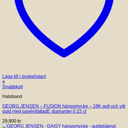
Lägg till i önskelistan!
+
Snabbkoll
Halsband
GEORG JENSEN – FUSION hängsmycke – 18K gult och vitt
guld med pavéinfattadE diamanter 0,22 ct
29,900
kr