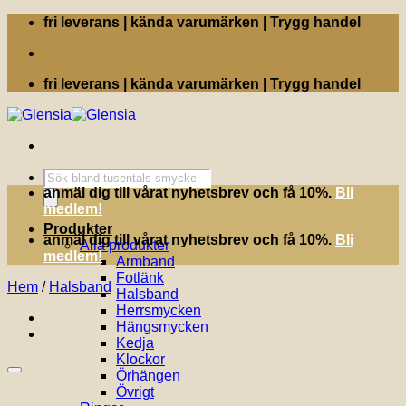
Skip
fri leverans | kända varumärken | Trygg handel
to
content
fri leverans | kända varumärken | Trygg handel
Produktsökning
anmäl dig till vårat nyhetsbrev och få 10%.
Bli
medlem!
Produkter
anmäl dig till vårat nyhetsbrev och få 10%.
Bli
Alla produkter
medlem!
Armband
Fotlänk
Hem
/
Halsband
Halsband
Herrsmycken
Hängsmycken
Kedja
Klockor
Örhängen
Övrigt