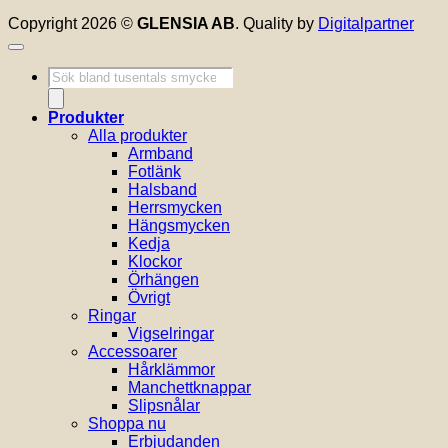
Copyright 2026 ©
GLENSIA AB
. Quality by
Digitalpartner
Produktsökning
Produkter
Alla produkter
Armband
Fotlänk
Halsband
Herrsmycken
Hängsmycken
Kedja
Klockor
Örhängen
Övrigt
Ringar
Vigselringar
Accessoarer
Hårklämmor
Manchettknappar
Slipsnålar
Shoppa nu
Erbjudanden