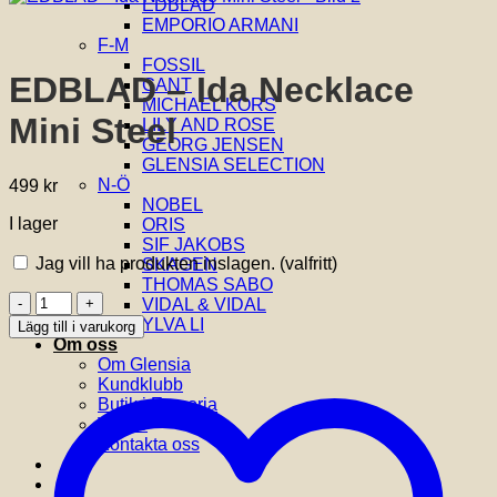
EDBLAD
EMPORIO ARMANI
F-M
FOSSIL
EDBLAD – Ida Necklace
GANT
MICHAEL KORS
Mini Steel
LILY AND ROSE
GEORG JENSEN
GLENSIA SELECTION
N-Ö
499
kr
NOBEL
I lager
ORIS
SIF JAKOBS
Jag vill ha produkten inslagen.
(valfritt)
SKAGEN
THOMAS SABO
EDBLAD
VIDAL & VIDAL
-
YLVA LI
Lägg till i varukorg
Ida
Om oss
Necklace
Om Glensia
Mini
Kundklubb
Steel
Butik i Emporia
mängd
Villkor
Kontakta oss