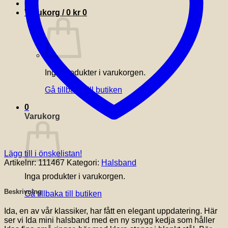
Varukorg /
0
kr
0
Inga produkter i varukorgen.
Gå tillbaka till butiken
0
Varukorg
Lägg till i önskelistan!
Artikelnr:
111467
Kategori:
Halsband
Inga produkter i varukorgen.
Beskrivning
Gå tillbaka till butiken
Ida, en av vår klassiker, har fått en elegant uppdatering. Här
ser vi Ida mini halsband med en ny snygg kedja som håller