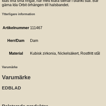
Idas fina små ringar, här med klara stenar i blankt stål. Bär
gärna Ida Orbit örhängen till halsbandet.
Ytterligare information
Artikelnummer
111467
Herr/Dam
Dam
Material
Kubisk zirkonia, Nickelsäkert, Rostfritt stål
Varumärke
Varumärke
EDBLAD