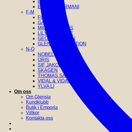
EDBLAD
EMPORIO ARMANI
F-M
FOSSIL
GANT
MICHAEL KORS
LILY AND ROSE
GEORG JENSEN
GLENSIA SELECTION
N-Ö
NOBEL
ORIS
SIF JAKOBS
SKAGEN
THOMAS SABO
VIDAL & VIDAL
YLVA LI
Om oss
Om Glensia
Kundklubb
Butik i Emporia
Villkor
Kontakta oss