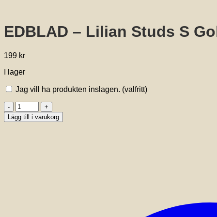
EDBLAD – Lilian Studs S Go
199
kr
I lager
Jag vill ha produkten inslagen.
(valfritt)
EDBLAD
-
Lägg till i varukorg
Lilian
Studs
S
Gold
mängd