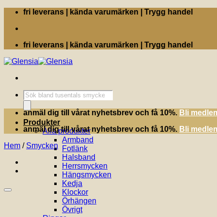
Skip
fri leverans | kända varumärken | Trygg handel
to
content
fri leverans | kända varumärken | Trygg handel
Produktsökning
anmäl dig till vårat nyhetsbrev och få 10%.
Bli medle
Produkter
anmäl dig till vårat nyhetsbrev och få 10%.
Bli medle
Alla produkter
Armband
Hem
/
Smycken
Fotlänk
Halsband
Herrsmycken
Hängsmycken
Kedja
Klockor
Örhängen
Övrigt