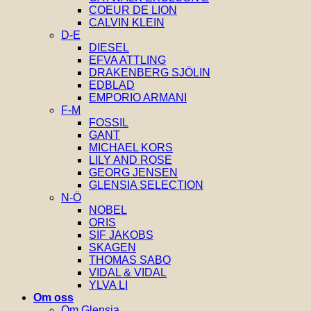
COEUR DE LION
CALVIN KLEIN
D-E
DIESEL
EFVA ATTLING
DRAKENBERG SJÖLIN
EDBLAD
EMPORIO ARMANI
F-M
FOSSIL
GANT
MICHAEL KORS
LILY AND ROSE
GEORG JENSEN
GLENSIA SELECTION
N-Ö
NOBEL
ORIS
SIF JAKOBS
SKAGEN
THOMAS SABO
VIDAL & VIDAL
YLVA LI
Om oss
Om Glensia