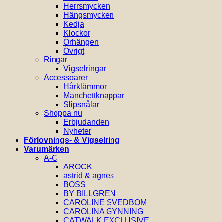
Herrsmycken
Hängsmycken
Kedja
Klockor
Örhängen
Övrigt
Ringar
Vigselringar
Accessoarer
Hårklämmor
Manchettknappar
Slipsnålar
Shoppa nu
Erbjudanden
Nyheter
Förlovnings- & Vigselring
Varumärken
A-C
AROCK
astrid & agnes
BOSS
BY BILLGREN
CAROLINE SVEDBOM
CAROLINA GYNNING
CATWALK EXCLUSIVE