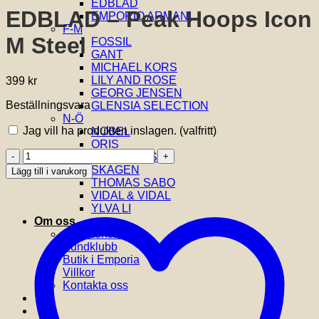
EDBLAD
EDBLAD – Peak Hoops Icon
EMPORIO ARMANI
F-M
M Steel
FOSSIL
GANT
MICHAEL KORS
LILY AND ROSE
399
kr
GEORG JENSEN
Beställningsvara
GLENSIA SELECTION
N-Ö
Jag vill ha produkten inslagen.
(valfritt)
NOBEL
ORIS
EDBLAD
SIF JAKOBS
-
SKAGEN
Lägg till i varukorg
Peak
THOMAS SABO
Hoops
VIDAL & VIDAL
Icon
YLVA LI
M
Om oss
Steel
Om Glensia
mängd
Kundklubb
Butik i Emporia
Villkor
Kontakta oss