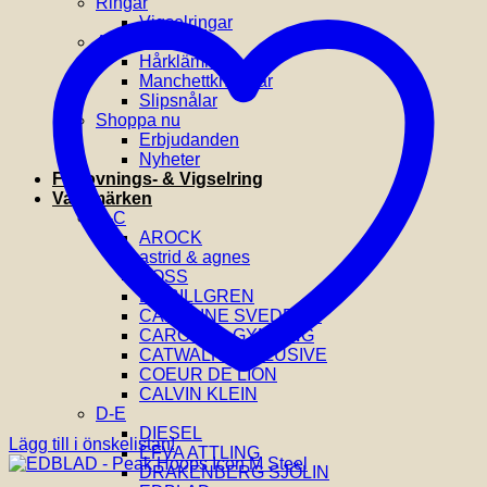
Ringar
Vigselringar
Accessoarer
Hårklämmor
Manchettknappar
Slipsnålar
Shoppa nu
Erbjudanden
Nyheter
Förlovnings- & Vigselring
Varumärken
A-C
AROCK
astrid & agnes
BOSS
BY BILLGREN
CAROLINE SVEDBOM
CAROLINA GYNNING
CATWALK EXCLUSIVE
COEUR DE LION
CALVIN KLEIN
D-E
DIESEL
Lägg till i önskelistan!
EFVA ATTLING
DRAKENBERG SJÖLIN