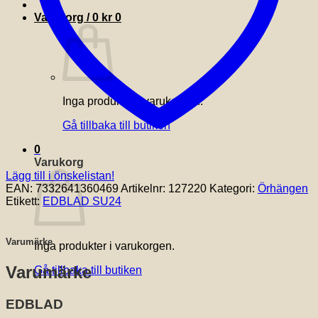
Varukorg /
0
kr
0
Inga produkter i varukorgen.
Gå tillbaka till butiken
0
Varukorg
Lägg till i önskelistan!
EAN:
7332641360469
Artikelnr:
127220
Kategori:
Örhängen
Etikett:
EDBLAD SU24
Varumärke
Inga produkter i varukorgen.
Varumärke
Gå tillbaka till butiken
EDBLAD