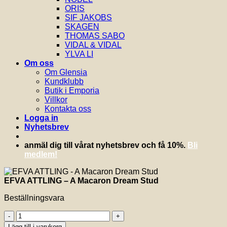
ORIS
SIF JAKOBS
SKAGEN
THOMAS SABO
VIDAL & VIDAL
YLVA LI
Om oss
Om Glensia
Kundklubb
Butik i Emporia
Villkor
Kontakta oss
Logga in
Nyhetsbrev
anmäl dig till vårat nyhetsbrev och få 10%.
Bli
medlem!
EFVA ATTLING – A Macaron Dream Stud
Beställningsvara
EFVA
ATTLING
Lägg till i varukorg