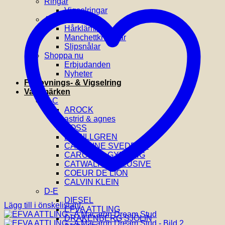
Ringar
Vigselringar
Accessoarer
Hårklämmor
Manchettknappar
Slipsnålar
Shoppa nu
Erbjudanden
Nyheter
Förlovnings- & Vigselring
Varumärken
A-C
AROCK
astrid & agnes
BOSS
BY BILLGREN
CAROLINE SVEDBOM
CAROLINA GYNNING
CATWALK EXCLUSIVE
COEUR DE LION
CALVIN KLEIN
D-E
DIESEL
Lägg till i önskelistan!
EFVA ATTLING
DRAKENBERG SJÖLIN