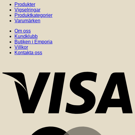
Produkter
Vigselringar
Produktkategorier
Varumärken
Om oss
Kundklubb
Butiken i Emporia
Villkor
Kontakta oss
V
M