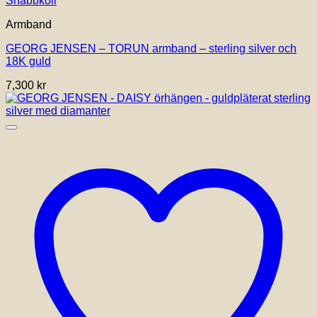
Snabbkoll
här
Armband
produkten
har
GEORG JENSEN – TORUN armband – sterling silver och
flera
18K guld
varianter.
De
7,300
kr
olika
alternativen
kan
väljas
på
produktsidan