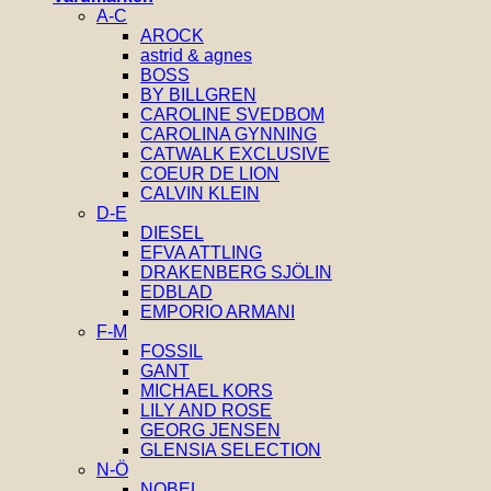
A-C
AROCK
astrid & agnes
BOSS
BY BILLGREN
CAROLINE SVEDBOM
CAROLINA GYNNING
CATWALK EXCLUSIVE
COEUR DE LION
CALVIN KLEIN
D-E
DIESEL
EFVA ATTLING
DRAKENBERG SJÖLIN
EDBLAD
EMPORIO ARMANI
F-M
FOSSIL
GANT
MICHAEL KORS
LILY AND ROSE
GEORG JENSEN
GLENSIA SELECTION
N-Ö
NOBEL