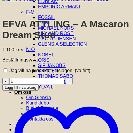
EDBLAD
EMPORIO ARMANI
F-M
FOSSIL
EFVA ATTLING – A Macaron
GANT
MICHAEL KORS
Dream Stud
LILY AND ROSE
GEORG JENSEN
GLENSIA SELECTION
N-Ö
1,100
kr
NOBEL
Beställningsvara
ORIS
SIF JAKOBS
Jag vill ha produkten inslagen.
(valfritt)
SKAGEN
THOMAS SABO
EFVA
VIDAL & VIDAL
ATTLING
YLVA LI
Lägg till i varukorg
-
Om oss
A
Om Glensia
Macaron
Kundklubb
Dream
Butik i Emporia
Stud
Villkor
mängd
Kontakta oss