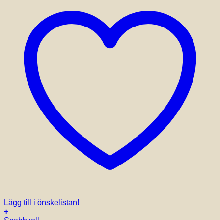
Lägg till i önskelistan!
+
Den