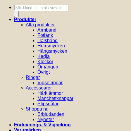
Produktsökning
Produkter
Alla produkter
Armband
Fotlänk
Halsband
Herrsmycken
Hängsmycken
Kedja
Klockor
Örhängen
Övrigt
Ringar
Vigselringar
Accessoarer
Hårklämmor
Manchettknappar
Slipsnålar
Shoppa nu
Erbjudanden
Nyheter
Förlovnings- & Vigselring
Varumärken