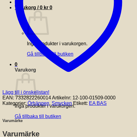
Varukorg /
0
kr
0
Inga produkter i varukorgen.
Gå tillbaka till butiken
0
Varukorg
Lägg till i önskelistan!
EAN:
7332822260014
Artikelnr:
12-100-01509-0000
Kategorier:
Örhängen
,
Smycken
Etikett:
EA BAS
Inga produkter i varukorgen.
Gå tillbaka till butiken
Varumärke
Varumärke