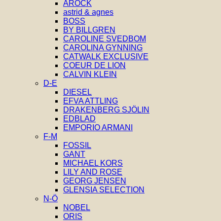
AROCK
astrid & agnes
BOSS
BY BILLGREN
CAROLINE SVEDBOM
CAROLINA GYNNING
CATWALK EXCLUSIVE
COEUR DE LION
CALVIN KLEIN
D-E
DIESEL
EFVA ATTLING
DRAKENBERG SJÖLIN
EDBLAD
EMPORIO ARMANI
F-M
FOSSIL
GANT
MICHAEL KORS
LILY AND ROSE
GEORG JENSEN
GLENSIA SELECTION
N-Ö
NOBEL
ORIS