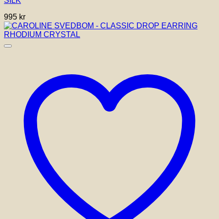
SILK
995
kr