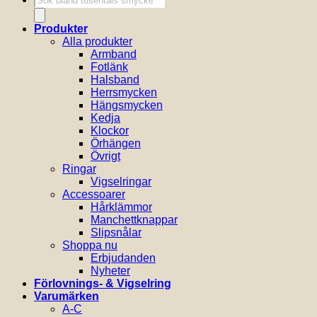
Produkter
Alla produkter
Armband
Fotlänk
Halsband
Herrsmycken
Hängsmycken
Kedja
Klockor
Örhängen
Övrigt
Ringar
Vigselringar
Accessoarer
Hårklämmor
Manchettknappar
Slipsnålar
Shoppa nu
Erbjudanden
Nyheter
Förlovnings- & Vigselring
Varumärken
A-C