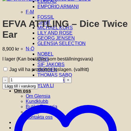
EDBLAD
EMPORIO ARMANI
F-M
FOSSIL
EFVA ATTLING – Dice Twice
GANT
MICHAEL KORS
Ear
LILY AND ROSE
GEORG JENSEN
GLENSIA SELECTION
N-Ö
8,900
kr
NOBEL
I lager (Kan beställas som beställningsvara)
ORIS
SIF JAKOBS
Jag vill ha produkten inslagen.
(valfritt)
SKAGEN
THOMAS SABO
EFVA
VIDAL & VIDAL
ATTLING
YLVA LI
Lägg till i varukorg
-
Om oss
Dice
Om Glensia
Twice
Kundklubb
Ear
Butik i Emporia
mängd
Villkor
Kontakta oss