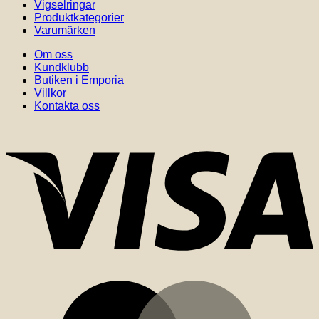
Vigselringar
Produktkategorier
Varumärken
Om oss
Kundklubb
Butiken i Emporia
Villkor
Kontakta oss
V
M