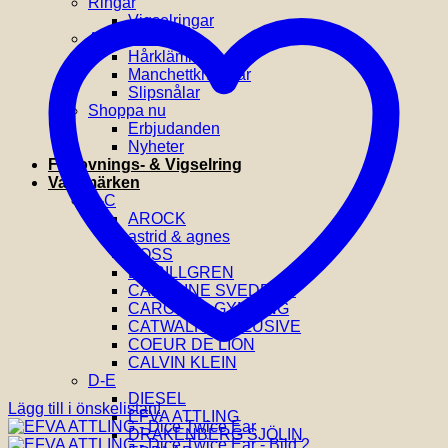
Ringar
Vigselringar
Accessoarer
Hårklämmor
Manchettknappar
Slipsnålar
Shoppa nu
Erbjudanden
Nyheter
Förlovnings- & Vigselring
Varumärken
A-C
AROCK
astrid & agnes
BOSS
BY BILLGREN
CAROLINE SVEDBOM
CAROLINA GYNNING
CATWALK EXCLUSIVE
COEUR DE LION
CALVIN KLEIN
D-E
DIESEL
Lägg till i önskelistan!
EFVA ATTLING
DRAKENBERG SJÖLIN