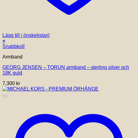
Lägg till i önskelistan!
+
Den
Snabbkoll
här
Armband
produkten
har
GEORG JENSEN – TORUN armband – sterling silver och
flera
18K guld
varianter.
De
7,300
kr
olika
alternativen
kan
väljas
på
produktsidan