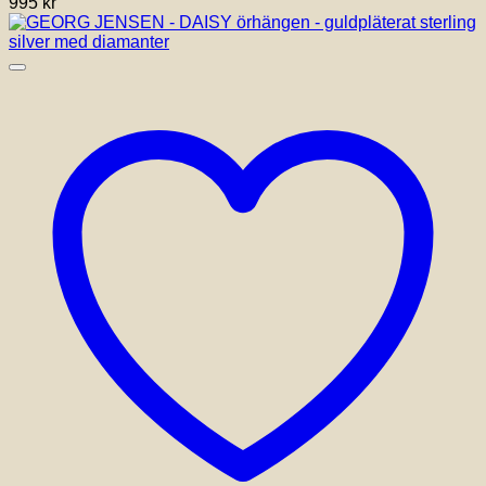
995
kr