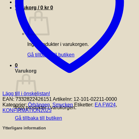
Varukorg /
0
kr
0
Inga produkter i varukorgen.
Gå tillbaka till butiken
0
Varukorg
Lägg till i önskelistan!
EAN:
7332822426151
Artikelnr:
12-101-02211-0000
Kategorier:
Örhängen
,
Smycken
Etiketter:
EA FW24
,
Inga produkter i varukorgen.
KONFIRMATION2025
Gå tillbaka till butiken
Ytterligare information