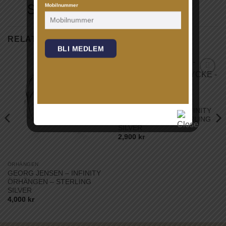
Mobilnummer
RELATERADE PRODUKTER
BLI MEDLEM
Lägg till i
Lägg till i
önskelistan!
önskelistan!
HALSBAND
GEORG JENSEN – INFINITY
HÄNGSMYCKE – STERLING
SILVER
2,900
kr
ÖRHÄNGEN
GEORG JENSEN – INFINITY
ÖRHÄNGEN – STERLING
SILVER
4,000
kr