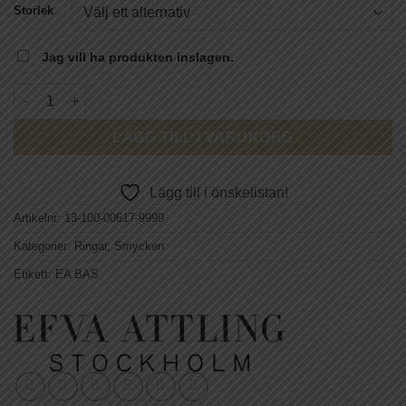
Storlek
Jag vill ha produkten inslagen.
EFVA ATTLING - Funky Ring - Paparazzi mängd
LÄGG TILL I VARUKORG
Lägg till i önskelistan!
Artikelnr:
13-100-00617-9999
Kategorier:
Ringar
,
Smycken
Etikett:
EA BAS