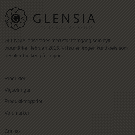
GLENSIA lanserades med stor framgång som nytt
varumärke i februari 2016. Vi har en trogen kundkrets som
besöker butiken på Emporia
Produkter
Vigselringar
Produktkategorier
Varumärken
Om oss