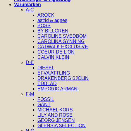
Varumärken
A-C
AROCK
astrid & agnes
BOSS
BY BILLGREN
CAROLINE SVEDBOM
CAROLINA GYNNING
CATWALK EXCLUSIVE
COEUR DE LION
CALVIN KLEIN
D-E
DIESEL
EFVA ATTLING
DRAKENBERG SJÖLIN
EDBLAD
EMPORIO ARMANI
F-M
FOSSIL
GANT
MICHAEL KORS
LILY AND ROSE
GEORG JENSEN
GLENSIA SELECTION
N-Ö