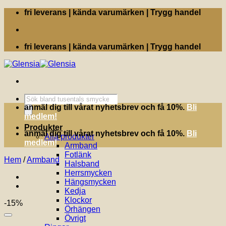
Skip
fri leverans | kända varumärken | Trygg handel
to
content
fri leverans | kända varumärken | Trygg handel
Produktsökning
anmäl dig till vårat nyhetsbrev och få 10%.
Bli
medlem!
Produkter
anmäl dig till vårat nyhetsbrev och få 10%.
Bli
Alla produkter
medlem!
Armband
Fotlänk
Hem
/
Armband
Halsband
Herrsmycken
Hängsmycken
Kedja
Klockor
-15%
Örhängen
Övrigt