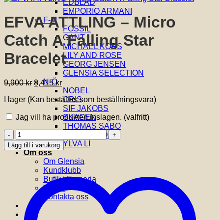
EDBLAD
EMPORIO ARMANI
EFVA ATTLING – Micro
F-M
FOSSIL
Catch A Falling Star
GANT
MICHAEL KORS
Bracelet
LILY AND ROSE
GEORG JENSEN
GLENSIA SELECTION
N-Ö
Det
Det
9,900
kr
8,415
kr
NOBEL
ursprungliga
nuvarande
I lager (Kan beställas som beställningsvara)
ORIS
priset
priset
SIF JAKOBS
var:
är:
Jag vill ha produkten inslagen.
(valfritt)
SKAGEN
9,900 kr.
8,415 kr.
THOMAS SABO
EFVA
VIDAL & VIDAL
ATTLING
YLVA LI
Lägg till i varukorg
-
Om oss
Micro
Om Glensia
Catch
Kundklubb
A
Butik i Emporia
Falling
Villkor
Star
Kontakta oss
Bracelet
mängd