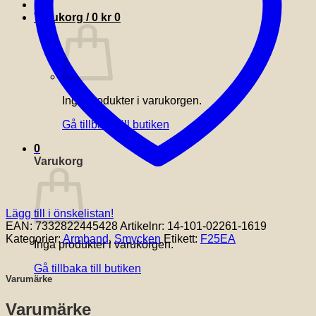
Varukorg /
0
kr
0
Inga produkter i varukorgen.
Gå tillbaka till butiken
0
Varukorg
Lägg till i önskelistan!
EAN:
7332822445428
Artikelnr:
14-101-02261-1619
Kategorier:
Armband
,
Smycken
Etikett:
F25EA
Inga produkter i varukorgen.
Gå tillbaka till butiken
Varumärke
Varumärke