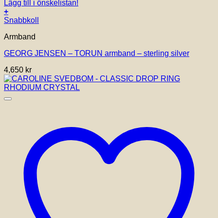
Lägg till i önskelistan!
+
Den
Snabbkoll
här
Armband
produkten
har
GEORG JENSEN – TORUN armband – sterling silver
flera
varianter.
4,650
kr
De
olika
alternativen
kan
väljas
på
produktsidan