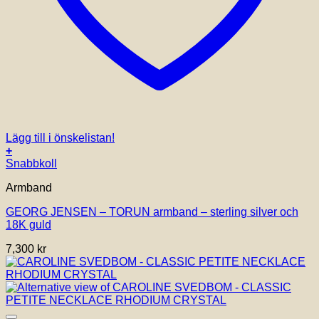
Lägg till i önskelistan!
+
Den
Snabbkoll
här
Armband
produkten
har
GEORG JENSEN – TORUN armband – sterling silver och
flera
18K guld
varianter.
De
7,300
kr
olika
alternativen
kan
väljas
på
produktsidan