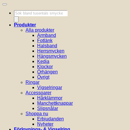
Produktsökning
Produkter
Alla produkter
Armband
Fotlänk
Halsband
Herrsmycken
Hängsmycken
Kedja
Klockor
Örhängen
Övrigt
Ringar
Vigselringar
Accessoarer
Hårklämmor
Manchettknappar
Slipsnålar
Shoppa nu
Erbjudanden
Nyheter
Förlovnings- & Vigselring