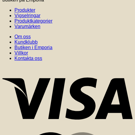
Produkter
Vigselringar
Produktkategorier
Varumärken
Om oss
Kundklubb
Butiken i Emporia
Villkor
Kontakta oss
V
M