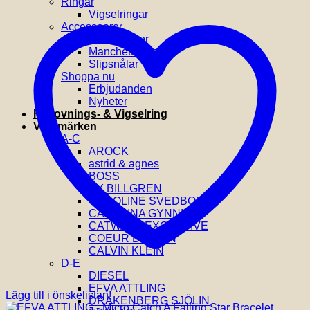
Ringar
Vigselringar
Accessoarer
Hårklämmor
Manchettknappar
Slipsnålar
Shoppa nu
Erbjudanden
Nyheter
Förlovnings- & Vigselring
Varumärken
A-C
AROCK
astrid & agnes
BOSS
BY BILLGREN
CAROLINE SVEDBOM
CAROLINA GYNNING
CATWALK EXCLUSIVE
COEUR DE LION
CALVIN KLEIN
D-E
DIESEL
EFVA ATTLING
Lägg till i önskelistan!
DRAKENBERG SJÖLIN