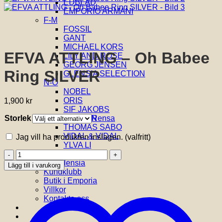
EDBLAD
EMPORIO ARMANI
F-M
FOSSIL
GANT
MICHAEL KORS
EFVA ATTLING – Oh Babee
LILY AND ROSE
GEORG JENSEN
Ring SILVER
GLENSIA SELECTION
N-Ö
NOBEL
ORIS
1,900
kr
SIF JAKOBS
Storlek
Rensa
SKAGEN
THOMAS SABO
VIDAL & VIDAL
Jag vill ha produkten inslagen.
(valfritt)
YLVA LI
EFVA
Om oss
ATTLING
Om Glensia
Lägg till i varukorg
-
Kundklubb
Oh
Butik i Emporia
Babee
Villkor
Ring
Kontakta oss
SILVER
mängd