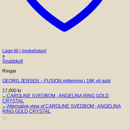
Lägg till i önskelistan!
+
Den
Snabbkoll
här
Ringar
produkten
har
GEORG JENSEN – FUSION mittenring i 18K vit guld
flera
varianter.
17,000
kr
De
olika
alternativen
kan
väljas
på
produktsidan