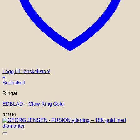
Lägg till i önskelistan!
+
Den
Snabbkoll
här
Ringar
produkten
har
EDBLAD – Glow Ring Gold
flera
varianter.
449
kr
De
olika
alternativen
kan
väljas