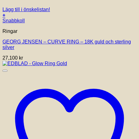
Lägg till i önskelistan!
+
Den
Snabbkoll
här
Ringar
produkten
har
GEORG JENSEN – CURVE RING – 18K guld och sterling
flera
silver
varianter.
De
27,100
kr
olika
alternativen
kan
väljas
på
produktsidan