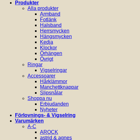
Produkter
Alla produkter
Armband
Fotlänk
Halsband
Herrsmycken
Hängsmycken
Kedja
Klockor
Örhängen
Övrigt
Ringar
Vigselringar
Accessoarer
Hårklämmor
Manchettknappar
Slipsnålar
Shoppa nu
Erbjudanden
Nyheter
Förlovnings- & Vigselring
Varumärken
A-C
AROCK
astrid & agnes