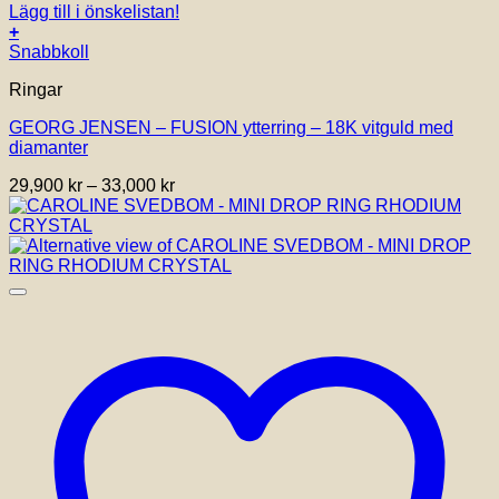
Lägg till i önskelistan!
+
Den
Snabbkoll
här
Ringar
produkten
har
GEORG JENSEN – FUSION ytterring – 18K vitguld med
flera
diamanter
varianter.
De
Prisintervall:
29,900
kr
–
33,000
kr
olika
29,900 kr
alternativen
till
kan
33,000 kr
väljas
på
produktsidan