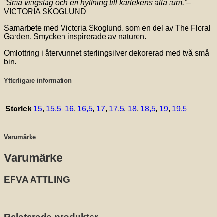
”Små vingslag och en hyllning till kärlekens alla rum.”
–
VICTORIA SKOGLUND
Samarbete med Victoria Skoglund, som en del av The Floral
Garden. Smycken inspirerade av naturen.
Omlottring i återvunnet sterlingsilver dekorerad med två små
bin.
Ytterligare information
Storlek
15
,
15,5
,
16
,
16,5
,
17
,
17,5
,
18
,
18,5
,
19
,
19,5
Varumärke
Varumärke
EFVA ATTLING
Relaterade produkter