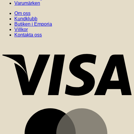
Varumärken
Om oss
Kundklubb
Butiken i Emporia
Villkor
Kontakta oss
V
M