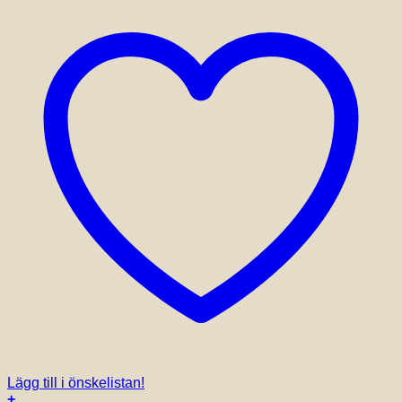
på
produktsidan
Lägg till i önskelistan!
+