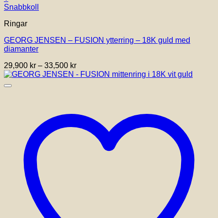
Den
Snabbkoll
här
Ringar
produkten
har
GEORG JENSEN – FUSION ytterring – 18K guld med
flera
diamanter
varianter.
De
Prisintervall:
29,900
kr
–
33,500
kr
olika
29,900 kr
alternativen
till
kan
33,500 kr
väljas
på
produktsidan