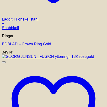
Lägg till i önskelistan!
+
Den
Snabbkoll
här
Ringar
produkten
har
EDBLAD – Crown Ring Gold
flera
varianter.
349
kr
De
olika
alternativen
kan
väljas
på
produktsidan