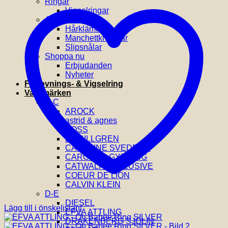
Ringar
Vigselringar
Accessoarer
Hårklämmor
Manchettknappar
Slipsnålar
Shoppa nu
Erbjudanden
Nyheter
Förlovnings- & Vigselring
Varumärken
A-C
AROCK
astrid & agnes
BOSS
BY BILLGREN
CAROLINE SVEDBOM
CAROLINA GYNNING
CATWALK EXCLUSIVE
COEUR DE LION
CALVIN KLEIN
D-E
DIESEL
Lägg till i önskelistan!
EFVA ATTLING
DRAKENBERG SJÖLIN