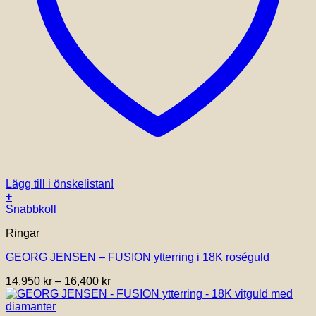
Lägg till i önskelistan!
+
Den
Snabbkoll
här
Ringar
produkten
har
GEORG JENSEN – FUSION ytterring i 18K roséguld
flera
varianter.
Prisintervall:
14,950
kr
–
16,400
kr
De
14,950 kr
olika
till
alternativen