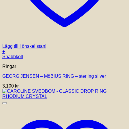
Lägg till i önskelistan!
+
Den
Snabbkoll
här
Ringar
produkten
har
GEORG JENSEN – MöBIUS RING – sterling silver
flera
varianter.
3,100
kr
De
olika
alternativen
kan
väljas
på
produktsidan