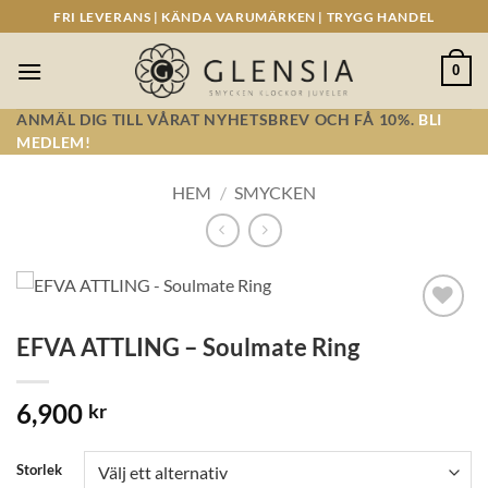
Skip
FRI LEVERANS | KÄNDA VARUMÄRKEN | TRYGG HANDEL
to
content
0
ANMÄL DIG TILL VÅRAT NYHETSBREV OCH FÅ 10%.
BLI
MEDLEM!
HEM
/
SMYCKEN
Lägg till i
EFVA ATTLING – Soulmate Ring
önskelistan!
6,900
kr
Storlek