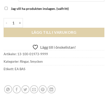
Jag vill ha produkten inslagen.
(valfritt)
EFVA ATTLING - Soulmate Ring mängd
LÄGG TILL I VARUKORG
Lägg till i önskelistan!
Artikelnr:
13-100-01973-9999
Kategorier:
Ringar
,
Smycken
Etikett:
EA BAS