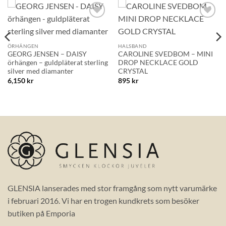
Lägg till i
Lägg till i
önskelistan!
önskelistan!
ÖRHÄNGEN
HALSBAND
GEORG JENSEN – DAISY
CAROLINE SVEDBOM – MINI
örhängen – guldpläterat sterling
DROP NECKLACE GOLD
silver med diamanter
CRYSTAL
6,150
kr
895
kr
GLENSIA lanserades med stor framgång som nytt varumärke
i februari 2016. Vi har en trogen kundkrets som besöker
butiken på Emporia