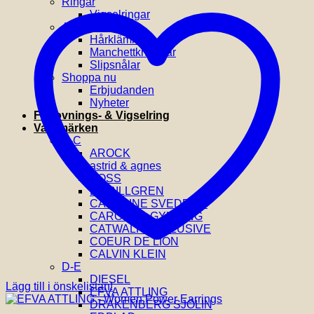
Ringar
Vigselringar
Accessoarer
Hårklämmor
Manchettknappar
Slipsnålar
Shoppa nu
Erbjudanden
Nyheter
Förlovnings- & Vigselring
Varumärken
A-C
AROCK
astrid & agnes
BOSS
BY BILLGREN
CAROLINE SVEDBOM
CAROLINA GYNNING
CATWALK EXCLUSIVE
COEUR DE LION
CALVIN KLEIN
D-E
DIESEL
Lägg till i önskelistan!
EFVA ATTLING
DRAKENBERG SJÖLIN