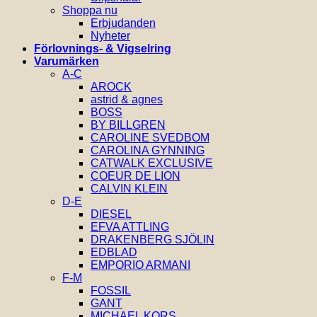
Shoppa nu
Erbjudanden
Nyheter
Förlovnings- & Vigselring
Varumärken
A-C
AROCK
astrid & agnes
BOSS
BY BILLGREN
CAROLINE SVEDBOM
CAROLINA GYNNING
CATWALK EXCLUSIVE
COEUR DE LION
CALVIN KLEIN
D-E
DIESEL
EFVA ATTLING
DRAKENBERG SJÖLIN
EDBLAD
EMPORIO ARMANI
F-M
FOSSIL
GANT
MICHAEL KORS