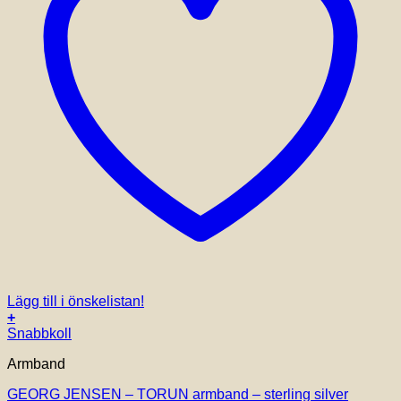
Lägg till i önskelistan!
+
Den
Snabbkoll
här
Armband
produkten
har
GEORG JENSEN – TORUN armband – sterling silver
flera