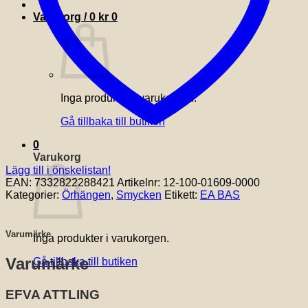
Varukorg /
0
kr
0
Inga produkter i varukorgen.
Gå tillbaka till butiken
0
Varukorg
Lägg till i önskelistan!
EAN:
7332822288421
Artikelnr:
12-100-01609-0000
Kategorier:
Örhängen
,
Smycken
Etikett:
EA BAS
Varumärke
Inga produkter i varukorgen.
Varumärke
Gå tillbaka till butiken
EFVA ATTLING