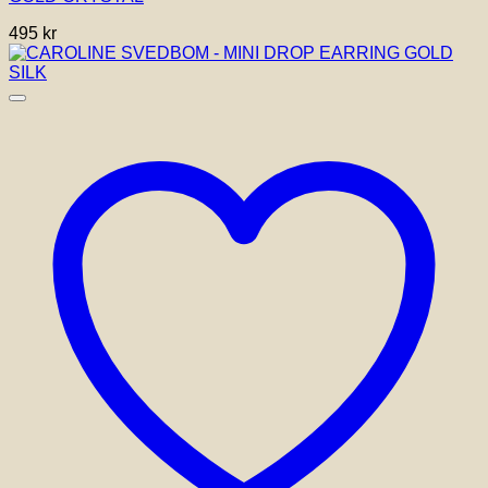
495
kr