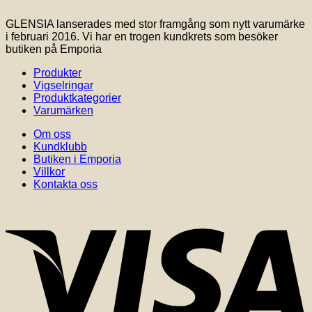
GLENSIA lanserades med stor framgång som nytt varumärke
i februari 2016. Vi har en trogen kundkrets som besöker
butiken på Emporia
Produkter
Vigselringar
Produktkategorier
Varumärken
Om oss
Kundklubb
Butiken i Emporia
Villkor
Kontakta oss
V