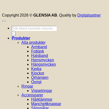
Copyright 2026 ©
GLENSIA AB
. Quality by
Digitalpartner
Produktsökning
Produkter
Alla produkter
Armband
Fotlänk
Halsband
Herrsmycken
Hängsmycken
Kedja
Klockor
Örhängen
Övrigt
Ringar
Vigselringar
Accessoarer
Hårklämmor
Manchettknappar
Slipsnålar