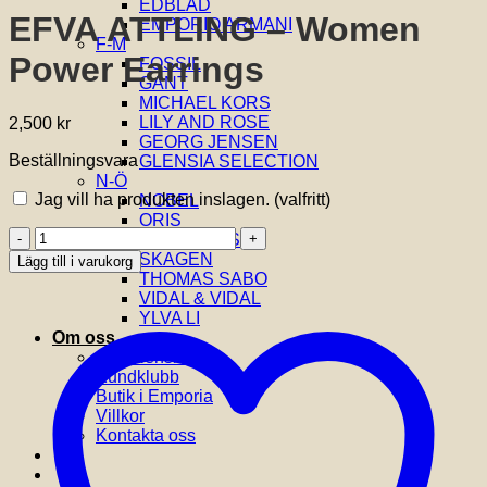
EDBLAD
EFVA ATTLING – Women
EMPORIO ARMANI
F-M
Power Earrings
FOSSIL
GANT
MICHAEL KORS
LILY AND ROSE
2,500
kr
GEORG JENSEN
Beställningsvara
GLENSIA SELECTION
N-Ö
Jag vill ha produkten inslagen.
(valfritt)
NOBEL
ORIS
EFVA
SIF JAKOBS
ATTLING
SKAGEN
Lägg till i varukorg
-
THOMAS SABO
Women
VIDAL & VIDAL
Power
YLVA LI
Earrings
Om oss
mängd
Om Glensia
Kundklubb
Butik i Emporia
Villkor
Kontakta oss