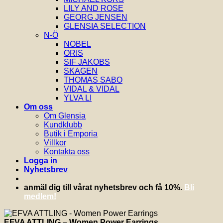
LILY AND ROSE
GEORG JENSEN
GLENSIA SELECTION
N-Ö
NOBEL
ORIS
SIF JAKOBS
SKAGEN
THOMAS SABO
VIDAL & VIDAL
YLVA LI
Om oss
Om Glensia
Kundklubb
Butik i Emporia
Villkor
Kontakta oss
Logga in
Nyhetsbrev
anmäl dig till vårat nyhetsbrev och få 10%.
Bli
medlem!
EFVA ATTLING – Women Power Earrings