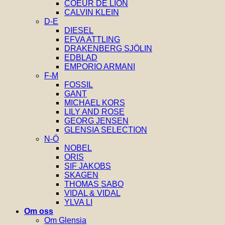
COEUR DE LION
CALVIN KLEIN
D-E
DIESEL
EFVA ATTLING
DRAKENBERG SJÖLIN
EDBLAD
EMPORIO ARMANI
F-M
FOSSIL
GANT
MICHAEL KORS
LILY AND ROSE
GEORG JENSEN
GLENSIA SELECTION
N-Ö
NOBEL
ORIS
SIF JAKOBS
SKAGEN
THOMAS SABO
VIDAL & VIDAL
YLVA LI
Om oss
Om Glensia