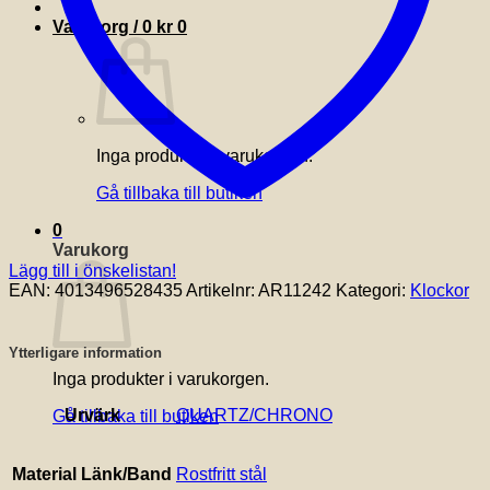
Varukorg /
0
kr
0
Inga produkter i varukorgen.
Gå tillbaka till butiken
0
Varukorg
Lägg till i önskelistan!
EAN:
4013496528435
Artikelnr:
AR11242
Kategori:
Klockor
Ytterligare information
Inga produkter i varukorgen.
Urvärk
QUARTZ/CHRONO
Gå tillbaka till butiken
Material Länk/Band
Rostfritt stål