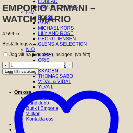
EDBLAD
EMPORIO ARMANI –
EMPORIO ARMANI
F-M
WATCH MARIO
FOSSIL
GANT
MICHAEL KORS
LILY AND ROSE
4,599
kr
GEORG JENSEN
Beställningsvara
GLENSIA SELECTION
N-Ö
Jag vill ha produkten inslagen.
(valfritt)
NOBEL
ORIS
EMPORIO
SIF JAKOBS
ARMANI
SKAGEN
Lägg till i varukorg
-
THOMAS SABO
WATCH
VIDAL & VIDAL
MARIO
YLVA LI
mängd
Om oss
Om Glensia
Kundklubb
Butik i Emporia
Villkor
Kontakta oss