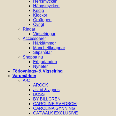
Herrsmycken
Hängsmycken
Kedja
Klockor
Örhängen
Övrigt
Ringar
Vigselringar
Accessoarer
Hårklämmor
Manchettknappar
Slipsnålar
Shoppa nu
Erbjudanden
Nyheter
Förlovnings- & Vigselring
Varumärken
A-C
AROCK
astrid & agnes
BOSS
BY BILLGREN
CAROLINE SVEDBOM
CAROLINA GYNNING
CATWALK EXCLUSIVE