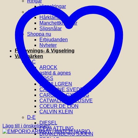
Ringar
Vigselringar
Accessoarer
Hårklämmor
Manchettknappar
Slipsnålar
Shoppa nu
Erbjudanden
Nyheter
Förlovnings- & Vigselring
Varumärken
A-C
AROCK
astrid & agnes
BOSS
BY BILLGREN
CAROLINE SVEDBOM
CAROLINA GYNNING
CATWALK EXCLUSIVE
COEUR DE LION
CALVIN KLEIN
D-E
DIESEL
Lägg till i önskelistan!
EFVA ATTLING
DRAKENBERG SJÖLIN