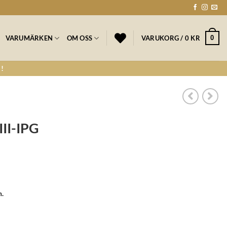
0
VARUMÄRKEN
OM OSS
VARUKORG /
0
KR
!
III-IPG
n.