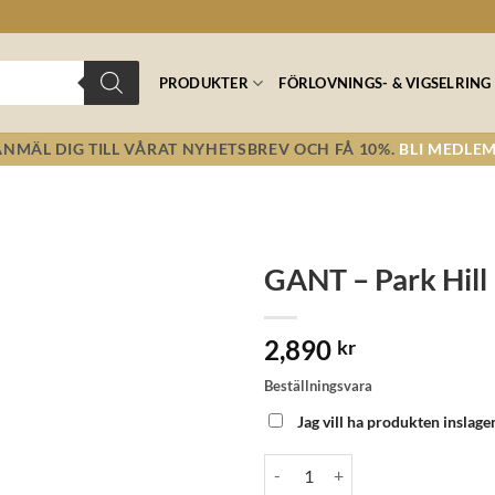
PRODUKTER
FÖRLOVNINGS- & VIGSELRING
ANMÄL DIG TILL VÅRAT NYHETSBREV OCH FÅ 10%.
BLI MEDLEM
GANT – Park Hill 
Lägg till i
2,890
önskelistan!
kr
Beställningsvara
Jag vill ha produkten inslage
GANT - Park Hill III-IPG mängd