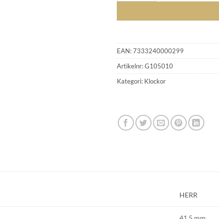
EAN:
7333240000299
Artikelnr:
G105010
Kategori:
Klockor
HERR
41,5 mm