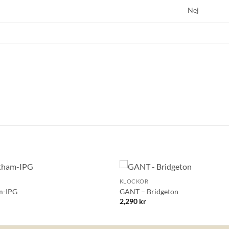
Nej
+
KLOCKOR
Lägg till i
m-IPG
GANT – Bridgeton
önskelistan!
2,290
kr