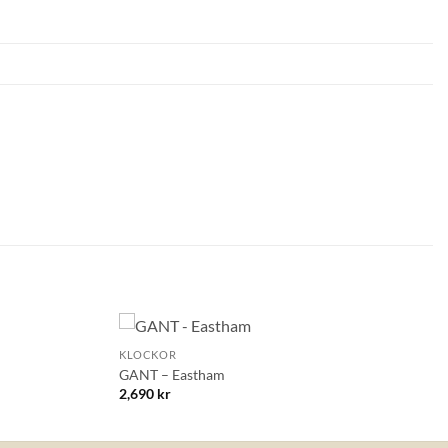
+
KLOCKOR
Lägg till i
Lägg till i
GANT – Eastham
önskelistan!
önskelistan!
2,690
kr