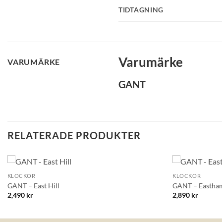
TIDTAGNING
Varumärke
VARUMÄRKE
GANT
RELATERADE PRODUKTER
+
+
KLOCKOR
KLOCKOR
Lägg till i
GANT – East Hill
GANT – Eastha
önskelistan!
2,490
kr
2,890
kr