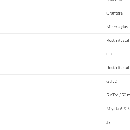
GLENSIA KUNDKLUBB
Grafitgrå
Bli medlem idag och få 10% rabatt på ditt första köp
Mineralglas
E-post
Rostfritt stål
GULD
Namn
Rostfritt stål
Mobilnummer
GULD
5 ATM / 50 
BLI MEDLEM
Miyota 6P26
Ja