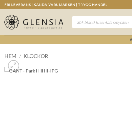
Skip
FRI LEVERANS | KÄNDA VARUMÄRKEN | TRYGG HANDEL
to
content
Produktsökning
HEM
/
KLOCKOR