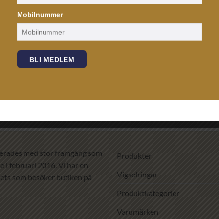
Mobilnummer
BLI MEDLEM
+
KLOCKOR
Lägg till i
l Day-Date II-IPG
GANT – Park Hill Day-Date II
önskelistan!
2,390
kr
erades med stor framgång som
Produkter
 i februari 2016. Vi har en
Vigselringar
ets som besöker butiken på
Produktkategorier
Varumärken