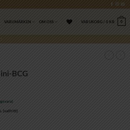
0
VARUMÄRKEN
OM OSS
VARUKORG /
0
KR
!
ini-BCG
ngsvara)
n.
(valfritt)