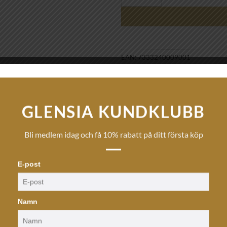
EAN:
7333240009001
Artikelnr:
G181002
Kategori:
Klockor
GLENSIA KUNDKLUBB
Bli medlem idag och få 10% rabatt på ditt första köp
E-post
Namn