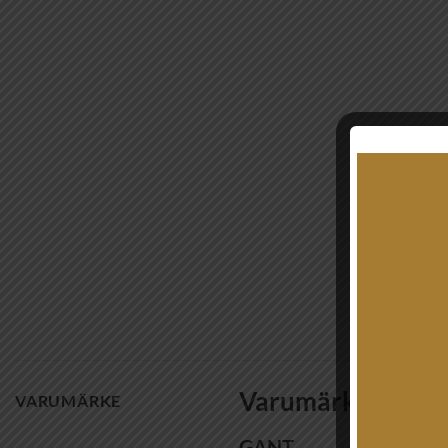
Varumärke
VARUMÄRKE
GANT