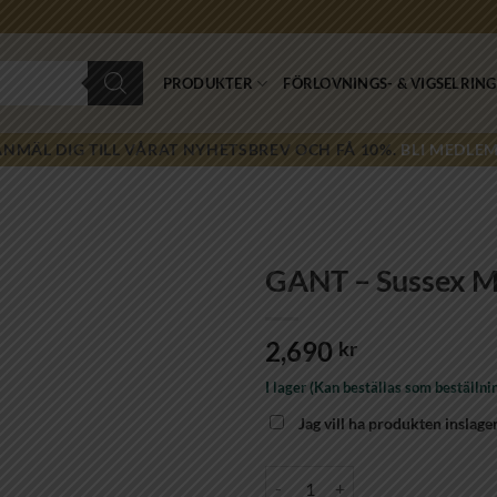
PRODUKTER
FÖRLOVNINGS- & VIGSELRING
ANMÄL DIG TILL VÅRAT NYHETSBREV OCH FÅ 10%.
BLI MEDLEM
GANT – Sussex M
Lägg till i
2,690
önskelistan!
kr
I lager (Kan beställas som beställni
Jag vill ha produkten inslage
GANT - Sussex Mini-BCG mängd