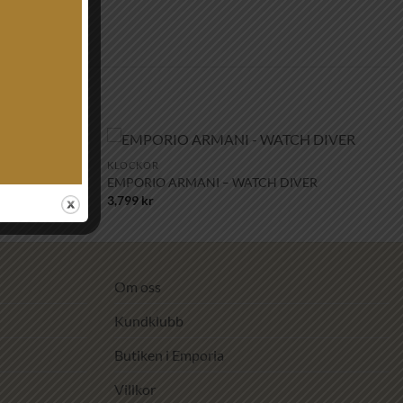
+
KLOCKOR
Lägg till i
Lägg till i
EMPORIO ARMANI – WATCH DIVER
önskelistan!
önskelistan!
3,799
kr
Om oss
Kundklubb
Butiken i Emporia
Villkor