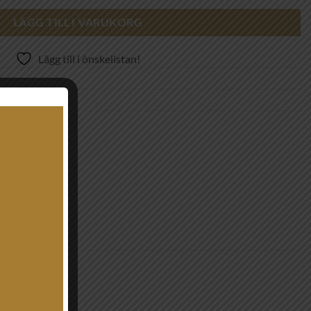
LÄGG TILL I VARUKORG
Lägg till i önskelistan!