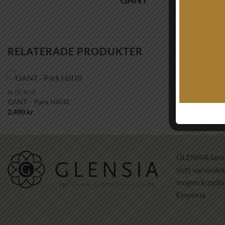
RELATERADE PRODUKTER
+
+
KLOCKOR
KLOCKOR
Lägg till i
GANT – Park Hill III
GANT – Park Hil
önskelistan!
2,490
kr
2,990
kr
GLENSIA lans
nytt varumärke
trogen kundkr
Emporia