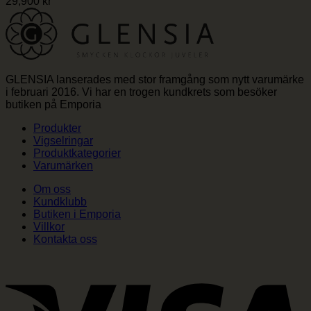
29,900
kr
GLENSIA lanserades med stor framgång som nytt varumärke
i februari 2016. Vi har en trogen kundkrets som besöker
butiken på Emporia
Produkter
Vigselringar
Produktkategorier
Varumärken
Om oss
Kundklubb
Butiken i Emporia
Villkor
Kontakta oss
V