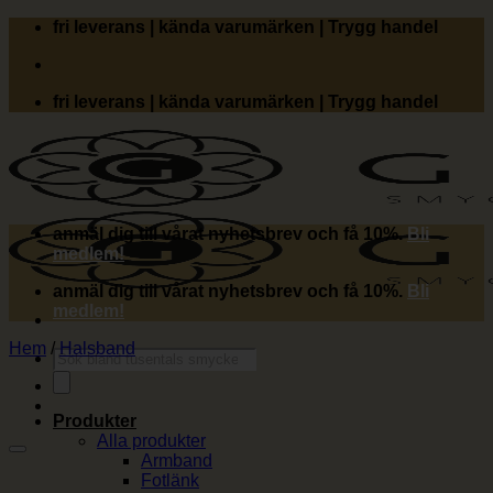
Skip
fri leverans | kända varumärken | Trygg handel
to
content
fri leverans | kända varumärken | Trygg handel
anmäl dig till vårat nyhetsbrev och få 10%.
Bli
medlem!
anmäl dig till vårat nyhetsbrev och få 10%.
Bli
medlem!
Hem
/
Halsband
Produktsökning
Produkter
Alla produkter
Armband
Fotlänk