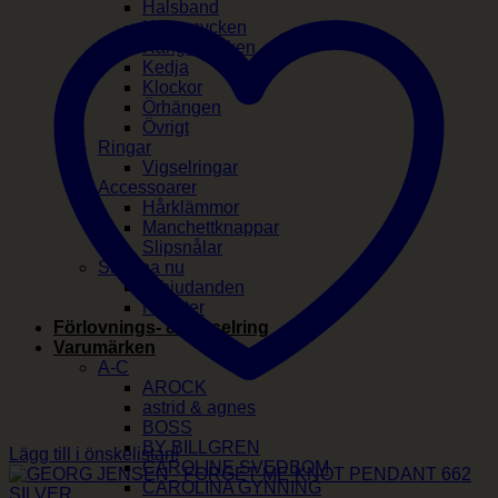
Halsband
Herrsmycken
Hängsmycken
Kedja
Klockor
Örhängen
Övrigt
Ringar
Vigselringar
Accessoarer
Hårklämmor
Manchettknappar
Slipsnålar
Shoppa nu
Erbjudanden
Nyheter
Förlovnings- & Vigselring
Varumärken
A-C
AROCK
astrid & agnes
BOSS
BY BILLGREN
Lägg till i önskelistan!
CAROLINE SVEDBOM
CAROLINA GYNNING