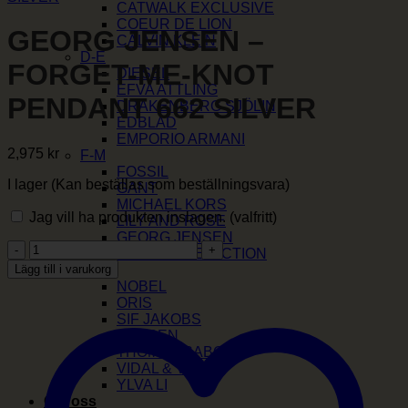
CATWALK EXCLUSIVE
COEUR DE LION
GEORG JENSEN –
CALVIN KLEIN
D-E
FORGET-ME-KNOT
DIESEL
EFVA ATTLING
PENDANT 662 SILVER
DRAKENBERG SJÖLIN
EDBLAD
EMPORIO ARMANI
2,975
kr
F-M
FOSSIL
I lager (Kan beställas som beställningsvara)
GANT
MICHAEL KORS
Jag vill ha produkten inslagen.
(valfritt)
LILY AND ROSE
GEORG JENSEN
GEORG
GLENSIA SELECTION
JENSEN
Lägg till i varukorg
N-Ö
-
NOBEL
FORGET-
ORIS
ME-
SIF JAKOBS
KNOT
SKAGEN
PENDANT
THOMAS SABO
662
VIDAL & VIDAL
SILVER
YLVA LI
mängd
Om oss