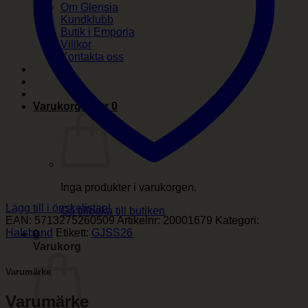
Om Glensia
Kundklubb
Butik i Emporia
Villkor
Kontakta oss
Varukorg /
0
kr
0
Inga produkter i varukorgen.
Lägg till i önskelistan!
Gå tillbaka till butiken
EAN:
5713275260509
Artikelnr:
20001679
Kategori:
Halsband
Etikett:
GJSS26
0
Varukorg
Varumärke
Varumärke