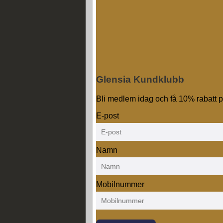
Glensia Kundklubb
Bli medlem idag och få 10% rabatt på
E-post
Namn
Mobilnummer