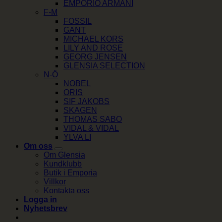
EMPORIO ARMANI
F-M
FOSSIL
GANT
MICHAEL KORS
LILY AND ROSE
GEORG JENSEN
GLENSIA SELECTION
N-Ö
NOBEL
ORIS
SIF JAKOBS
SKAGEN
THOMAS SABO
VIDAL & VIDAL
YLVA LI
Om oss
Om Glensia
Kundklubb
Butik i Emporia
Villkor
Kontakta oss
Logga in
Nyhetsbrev