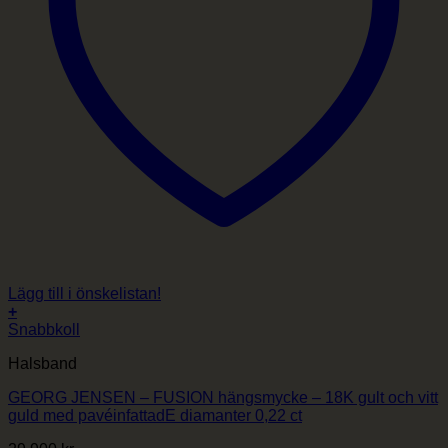
Lägg till i önskelistan!
+
Snabbkoll
Halsband
GEORG JENSEN – FUSION hängsmycke – 18K gult och vitt
guld med pavéinfattadE diamanter 0,22 ct