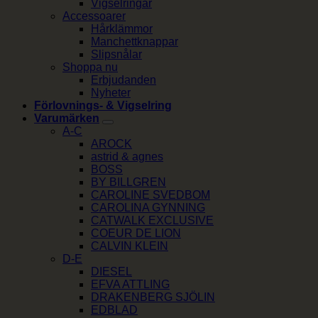
Vigselringar
Accessoarer
Hårklämmor
Manchettknappar
Slipsnålar
Shoppa nu
Erbjudanden
Nyheter
Förlovnings- & Vigselring
Varumärken
A-C
AROCK
astrid & agnes
BOSS
BY BILLGREN
CAROLINE SVEDBOM
CAROLINA GYNNING
CATWALK EXCLUSIVE
COEUR DE LION
CALVIN KLEIN
D-E
DIESEL
EFVA ATTLING
DRAKENBERG SJÖLIN
EDBLAD