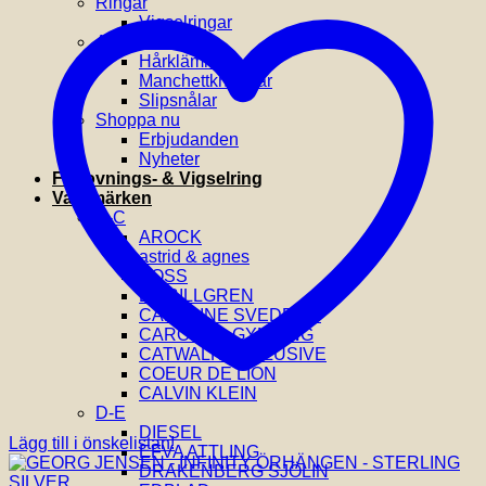
Ringar
Vigselringar
Accessoarer
Hårklämmor
Manchettknappar
Slipsnålar
Shoppa nu
Erbjudanden
Nyheter
Förlovnings- & Vigselring
Varumärken
A-C
AROCK
astrid & agnes
BOSS
BY BILLGREN
CAROLINE SVEDBOM
CAROLINA GYNNING
CATWALK EXCLUSIVE
COEUR DE LION
CALVIN KLEIN
D-E
DIESEL
Lägg till i önskelistan!
EFVA ATTLING
DRAKENBERG SJÖLIN