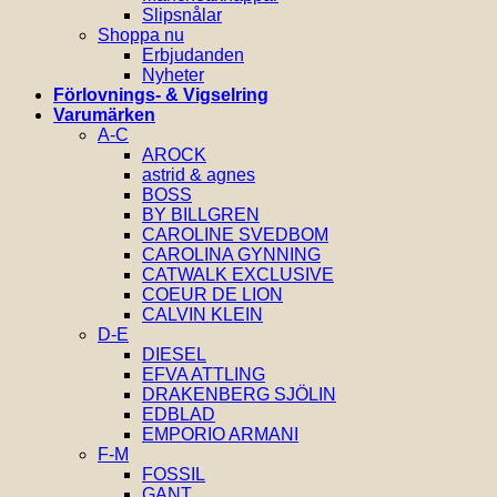
Slipsnålar
Shoppa nu
Erbjudanden
Nyheter
Förlovnings- & Vigselring
Varumärken
A-C
AROCK
astrid & agnes
BOSS
BY BILLGREN
CAROLINE SVEDBOM
CAROLINA GYNNING
CATWALK EXCLUSIVE
COEUR DE LION
CALVIN KLEIN
D-E
DIESEL
EFVA ATTLING
DRAKENBERG SJÖLIN
EDBLAD
EMPORIO ARMANI
F-M
FOSSIL
GANT