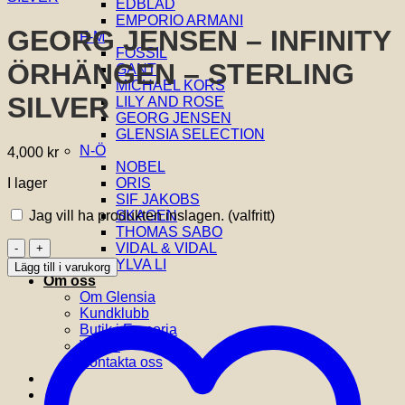
EDBLAD
EMPORIO ARMANI
GEORG JENSEN – INFINITY
F-M
FOSSIL
ÖRHÄNGEN – STERLING
GANT
MICHAEL KORS
SILVER
LILY AND ROSE
GEORG JENSEN
GLENSIA SELECTION
N-Ö
4,000
kr
NOBEL
I lager
ORIS
SIF JAKOBS
Jag vill ha produkten inslagen.
(valfritt)
SKAGEN
THOMAS SABO
GEORG
VIDAL & VIDAL
JENSEN
YLVA LI
Lägg till i varukorg
-
Om oss
INFINITY
Om Glensia
ÖRHÄNGEN
Kundklubb
-
Butik i Emporia
STERLING
Villkor
SILVER
Kontakta oss
mängd