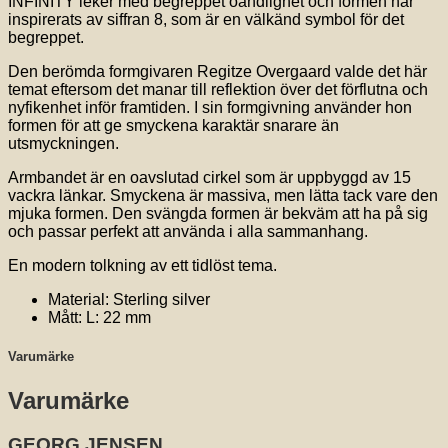
INFINITY leker med begreppet oändlighet och formen har
inspirerats av siffran 8, som är en välkänd symbol för det
begreppet.
Den berömda formgivaren Regitze Overgaard valde det här
temat eftersom det manar till reflektion över det förflutna och
nyfikenhet inför framtiden. I sin formgivning använder hon
formen för att ge smyckena karaktär snarare än
utsmyckningen.
Armbandet är en oavslutad cirkel som är uppbyggd av 15
vackra länkar. Smyckena är massiva, men lätta tack vare den
mjuka formen. Den svängda formen är bekväm att ha på sig
och passar perfekt att använda i alla sammanhang.
En modern tolkning av ett tidlöst tema.
Material:
Sterling silver
Mått:
L: 22 mm
Varumärke
Varumärke
GEORG JENSEN