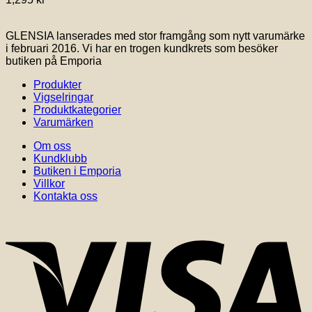
GLENSIA lanserades med stor framgång som nytt varumärke
i februari 2016. Vi har en trogen kundkrets som besöker
butiken på Emporia
Produkter
Vigselringar
Produktkategorier
Varumärken
Om oss
Kundklubb
Butiken i Emporia
Villkor
Kontakta oss
V