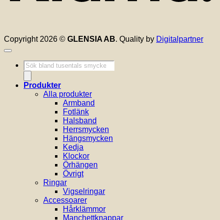
Copyright 2026 ©
GLENSIA AB
. Quality by
Digitalpartner
Produktsökning
Produkter
Alla produkter
Armband
Fotlänk
Halsband
Herrsmycken
Hängsmycken
Kedja
Klockor
Örhängen
Övrigt
Ringar
Vigselringar
Accessoarer
Hårklämmor
Manchettknappar