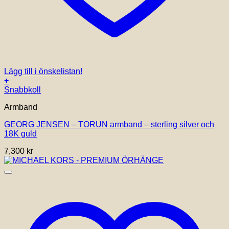
Lägg till i önskelistan!
+
Den
Snabbkoll
här
Armband
produkten
har
GEORG JENSEN – TORUN armband – sterling silver och
flera
18K guld
varianter.
De
7,300
kr
olika
alternativen
kan
väljas
på
produktsidan