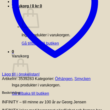
Varukorg /
0
kr
0
Inga produkter i varukorgen.
Gå tillbaka till butiken
0
Varukorg
Lägg till i önskelistan!
Artikelnr:
3539283
Kategorier:
Örhängen
,
Smycken
Inga produkter i varukorgen.
Beskrivning
Gå tillbaka till butiken
INFINITY – till minne av 100 år av Georg Jensen